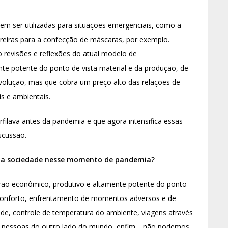
em ser utilizadas para situações emergenciais, como a
ureiras para a confecção de máscaras, por exemplo.
 revisões e reflexões do atual modelo de
e potente do ponto de vista material e da produção, de
volução, mas que cobra um preço alto das relações de
s e ambientais.
filava antes da pandemia e que agora intensifica essas
scussão.
 na sociedade nesse momento de pandemia?
rão econômico, produtivo e altamente potente do ponto
e conforto, enfrentamento de momentos adversos e de
e, controle de temperatura do ambiente, viagens através
m pessoas do outro lado do mundo, enfim… não podemos