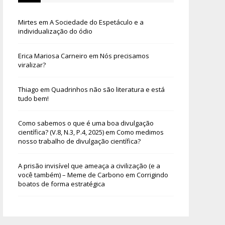
Mirtes
em
A Sociedade do Espetáculo e a
individualização do ódio
Erica Mariosa Carneiro
em
Nós precisamos
viralizar?
Thiago
em
Quadrinhos não são literatura e está
tudo bem!
Como sabemos o que é uma boa divulgação
científica? (V.8, N.3, P.4, 2025)
em
Como medimos
nosso trabalho de divulgação científica?
A prisão invisível que ameaça a civilização (e a
você também) – Meme de Carbono
em
Corrigindo
boatos de forma estratégica