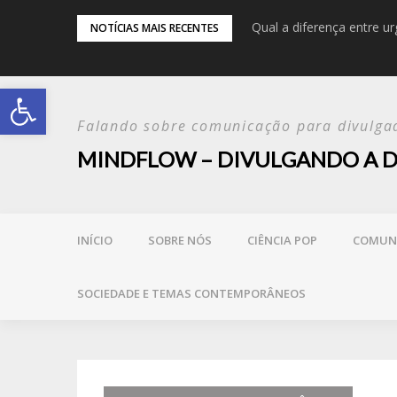
ne o que é confiável?
Qual a diferença entre u
NOTÍCIAS MAIS RECENTES
Abrir a barra de ferramentas
Falando sobre comunicação para divulgad
MINDFLOW – DIVULGANDO A D
INÍCIO
SOBRE NÓS
CIÊNCIA POP
COMUNI
SOCIEDADE E TEMAS CONTEMPORÂNEOS