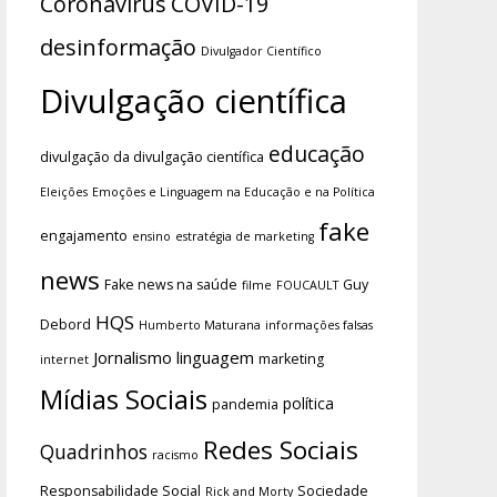
Coronavírus
COVID-19
desinformação
Divulgador Científico
Divulgação científica
educação
divulgação da divulgação científica
Eleições
Emoções e Linguagem na Educação e na Política
fake
engajamento
ensino
estratégia de marketing
news
Fake news na saúde
Guy
filme
FOUCAULT
HQS
Debord
Humberto Maturana
informações falsas
Jornalismo
linguagem
marketing
internet
Mídias Sociais
política
pandemia
Redes Sociais
Quadrinhos
racismo
Responsabilidade Social
Sociedade
Rick and Morty