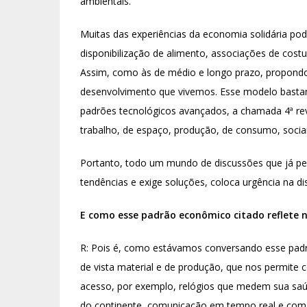
ambientais.
Muitas das experiências da economia solidária pod
disponibilização de alimento, associações de cost
Assim, como às de médio e longo prazo, propondo
desenvolvimento que vivemos. Esse modelo bastant
padrões tecnológicos avançados, a chamada 4ª re
trabalho, de espaço, produção, de consumo, sociai
Portanto, todo um mundo de discussões que já per
tendências e exige soluções, coloca urgência na di
E como esse padrão econômico citado reflete
R: Pois é, como estávamos conversando esse pad
de vista material e de produção, que nos permit
acesso, por exemplo, relógios que medem sua saúd
do continente, comunicação em tempo real e co