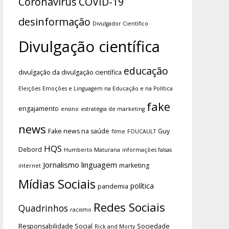
Coronavírus
COVID-19
desinformação
Divulgador Científico
Divulgação científica
educação
divulgação da divulgação científica
Eleições
Emoções e Linguagem na Educação e na Política
fake
engajamento
ensino
estratégia de marketing
news
Fake news na saúde
Guy
filme
FOUCAULT
HQS
Debord
Humberto Maturana
informações falsas
Jornalismo
linguagem
marketing
internet
Mídias Sociais
política
pandemia
Redes Sociais
Quadrinhos
racismo
Responsabilidade Social
Sociedade
Rick and Morty