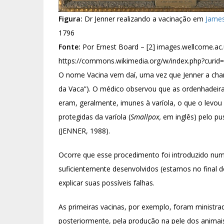
Figura:
Dr Jenner realizando a vacinação em
James
1796
Fonte:
Por Ernest Board – [2] images.wellcome.ac.
https://commons.wikimedia.org/w/index.php?curid
O nome Vacina vem daí, uma vez que Jenner a c
da Vaca”). O médico observou que as ordenhadei
eram, geralmente, imunes à varíola, o que o levou 
protegidas da varíola (
Smallpox,
em inglês) pelo pu
(JENNER, 1988).
Ocorre que esse procedimento foi introduzido nu
suficientemente desenvolvidos (estamos no final d
explicar suas possíveis falhas.
As primeiras vacinas, por exemplo, foram ministrad
posteriormente, pela produção na pele dos animais,