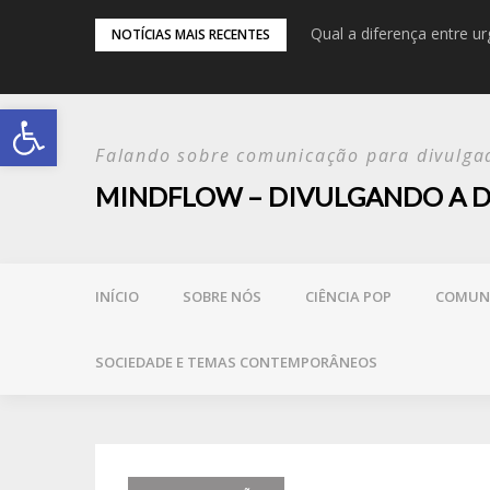
ne o que é confiável?
Qual a diferença entre u
NOTÍCIAS MAIS RECENTES
Abrir a barra de ferramentas
Falando sobre comunicação para divulgad
MINDFLOW – DIVULGANDO A D
INÍCIO
SOBRE NÓS
CIÊNCIA POP
COMUNI
SOCIEDADE E TEMAS CONTEMPORÂNEOS