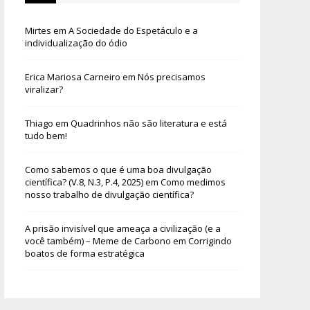
Mirtes
em
A Sociedade do Espetáculo e a
individualização do ódio
Erica Mariosa Carneiro
em
Nós precisamos
viralizar?
Thiago
em
Quadrinhos não são literatura e está
tudo bem!
Como sabemos o que é uma boa divulgação
científica? (V.8, N.3, P.4, 2025)
em
Como medimos
nosso trabalho de divulgação científica?
A prisão invisível que ameaça a civilização (e a
você também) – Meme de Carbono
em
Corrigindo
boatos de forma estratégica