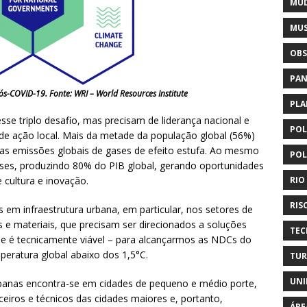
MUD
MUS
OBS
PAN
ós-COVID-19. Fonte: WRI – World Resources Institute
PLA
esse triplo desafio, mas precisam de liderança nacional e
POL
 de ação local. Mais da metade da população global (56%)
as emissões globais de gases de efeito estufa. Ao mesmo
POL
ses, produzindo 80% do PIB global, gerando oportunidades
 cultura e inovação.
RIO
RIS
os em infraestrutura urbana, em particular, nos setores de
os e materiais, que precisam ser direcionados a soluções
TEC
que é tecnicamente viável – para alcançarmos as NDCs do
eratura global abaixo dos 1,5°C.
TUR
UNI
banas encontra-se em cidades de pequeno e médio porte,
eiros e técnicos das cidades maiores e, portanto,
ÁRE