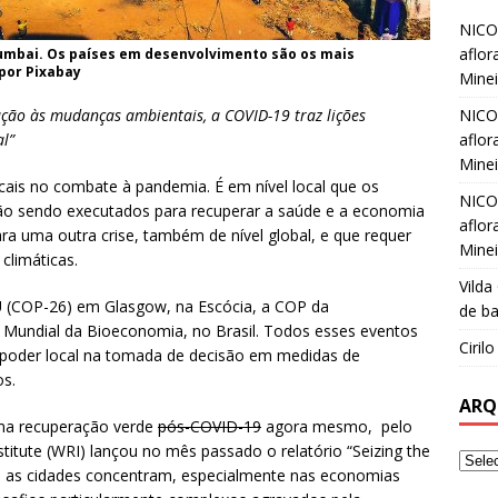
NICO
aflor
Mumbai. Os países em desenvolvimento são os mais
por Pixabay
Minei
NICO
ão às mudanças ambientais, a COVID-19 traz lições
aflor
al”
Minei
cais no combate à pandemia. É em nível local que os
NICO
ão sendo executados para recuperar a saúde e a economia
aflor
para uma outra crise, também de nível global, e que requer
Minei
climáticas.
Vilda
 (COP-26) em Glasgow, na Escócia, a COP da
de ba
 Mundial da Bioeconomia, no Brasil. Todos esses eventos
Ciril
poder local na tomada de decisão em medidas de
os.
ARQ
uma recuperação verde
pós-COVID-19
agora mesmo, pelo
titute (WRI) lançou no mês passado o relatório “Seizing the
e as cidades concentram, especialmente nas economias