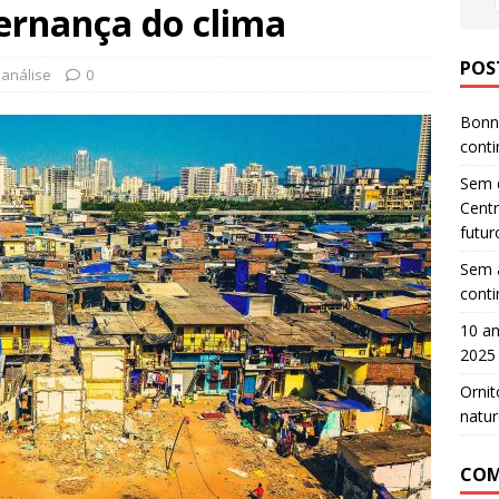
vernança do clima
POS
análise
0
Bonn 
cont
Sem d
Centr
futur
Sem a
cont
10 an
2025
Ornit
natur
COM