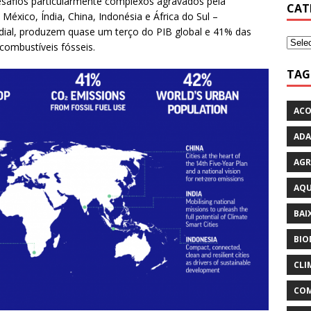
safios particularmente complexos agravados pela
CAT
México, Índia, China, Indonésia e África do Sul –
ial, produzem quase um terço do PIB global e 41% das
combustíveis fósseis.
TAG
ACO
ADA
AGR
AQU
BAI
BIO
CLI
COM