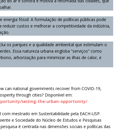
ão do ar e sonora e motiva a retomada das cidades, que
balhar.
e energia fóssil. A formulação de políticas públicas pode
 reduzir custos e melhorar a competitividade da indústria,
uição.
inclui os parques e a qualidade ambiental que estimulam o
 verdes. Essa natureza urbana engloba “serviços” como
bono, arborização para minimizar as ilhas de calor, e
How can national governments recover from COVID-19,
rosperity through cities? Disponível em:
pportunity/seizing-the-urban-opportunity/
cial com mestrado em Sustentabilidade pela EACH-USP.
ente e Sociedade do Núcleo de Estudos e Pesquisas
squisa é centrada nas dimensões sociais e políticas das