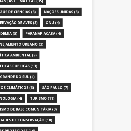
ANÇAS CLIMÁTICAS
(35)
EUS DE CIÊNCIAS
(3)
NAÇÕES UNIDAS
(3)
ERVAÇÃO DE AVES
(3)
ONU
(4)
DEMIA
(5)
PARANAPIACABA
(4)
NEJAMENTO URBANO
(3)
ÍTICA AMBIENTAL
(9)
ÍTICAS PÚBLICAS
(13)
 GRANDE DO SUL
(4)
COS CLIMÁTICOS
(3)
SÃO PAULO
(7)
NOLOGIA
(4)
TURISMO
(11)
ISMO DE BASE COMUNITÁRIA
(3)
DADES DE CONSERVAÇÃO
(18)
AS PROTEGIDAS
(16)