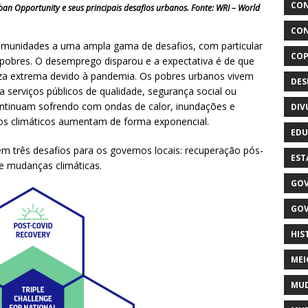
CON
rban Opportunity e seus principais desafios urbanos. Fonte: WRI – World
CON
munidades a uma ampla gama de desafios, com particular
COP
pobres. O desemprego disparou e a expectativa é de que
za extrema devido à pandemia. Os pobres urbanos vivem
DE
serviços públicos de qualidade, segurança social ou
ntinuam sofrendo com ondas de calor, inundações e
DIV
cos climáticos aumentam de forma exponencial.
EDU
em três desafios para os governos locais: recuperação pós-
EST
e mudanças climáticas.
GOV
GOV
HIS
MEI
MUD