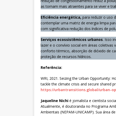
redução de congestionamento reduz a poluiç
as tornam mais atraentes para se viver e tra
Eficiência energética,
para reduzir o uso d
contemplar uma matriz de energia limpa para
com significativa redução dos índices de pol
Serviços ecossistêmicos
urbanos
. Isso 
lazer e o convívio social em áreas coletivas
conforto térmico, absorção de dióxido de car
proteção de recursos hídricos.
Referência:
WRI, 2021. Seizing the Urban Opportunity: 
tackle the climate crisis and secure shared p
https://urbantransitions.global/urban-o
Jaqueline Nichi
é jornalista e cientista so
Atualmente, é doutoranda no Programa Ambi
Ambientais (NEPAM-UNICAMP). Sua área de pe