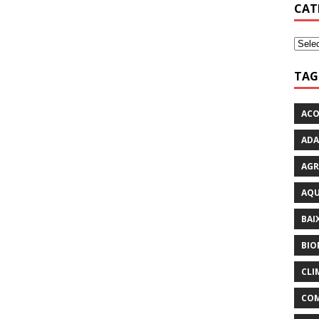
CAT
TAG
ACO
ADA
AGR
AQU
BAI
BIO
CLI
COM