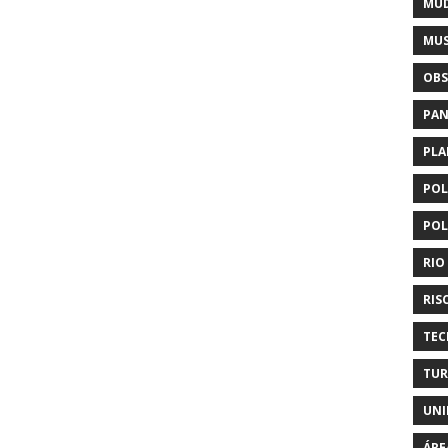
MUD
MUS
OBS
PAN
PLA
POL
POL
RIO
RIS
TEC
TUR
UNI
ÁRE