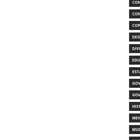
CON
CON
COP
DE
DIV
EDU
EST
GOV
GOV
HIS
MEI
MUD