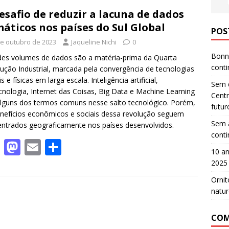
esafio de reduzir a lacuna de dados
máticos nos países do Sul Global
POS
de outubro de 2023
Jaqueline Nichi
0
Bonn 
es volumes de dados são a matéria-prima da Quarta
cont
ução Industrial, marcada pela convergência de tecnologias
is e físicas em larga escala. Inteligência artificial,
Sem d
cnologia, Internet das Coisas, Big Data e Machine Learning
Centr
lguns dos termos comuns nesse salto tecnológico. Porém,
futur
nefícios econômicos e sociais dessa revolução seguem
Sem a
ntrados geograficamente nos países desenvolvidos.
cont
F
M
E
S
10 an
ac
as
m
h
2025
e
to
ai
ar
Ornit
b
d
l
e
natur
o
o
COM
o
n