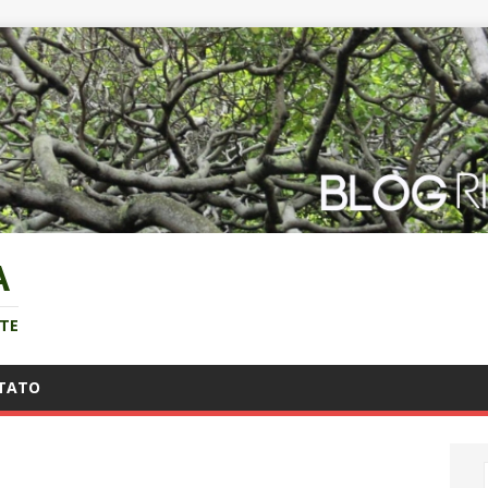
A
NTE
TATO