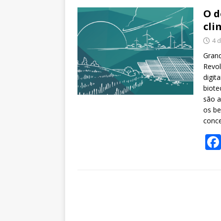
O d
cli
4 
Grand
Revol
digita
biote
são a
os be
conce