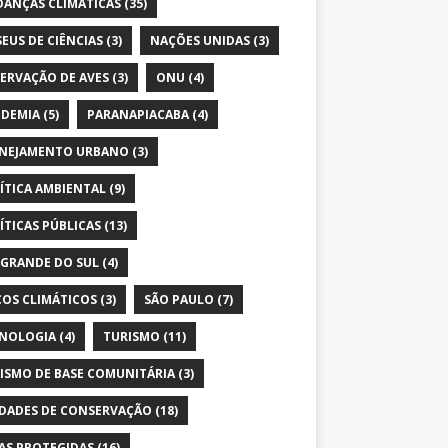
ANÇAS CLIMÁTICAS
(35)
EUS DE CIÊNCIAS
(3)
NAÇÕES UNIDAS
(3)
ERVAÇÃO DE AVES
(3)
ONU
(4)
DEMIA
(5)
PARANAPIACABA
(4)
NEJAMENTO URBANO
(3)
ÍTICA AMBIENTAL
(9)
ÍTICAS PÚBLICAS
(13)
 GRANDE DO SUL
(4)
COS CLIMÁTICOS
(3)
SÃO PAULO
(7)
NOLOGIA
(4)
TURISMO
(11)
ISMO DE BASE COMUNITÁRIA
(3)
DADES DE CONSERVAÇÃO
(18)
AS PROTEGIDAS
(16)