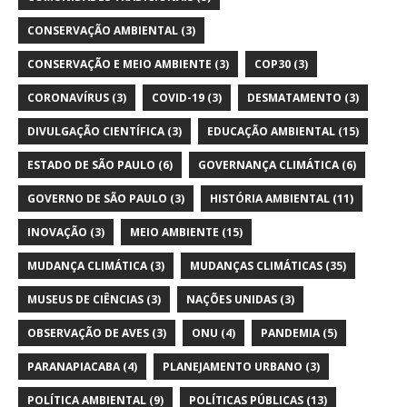
CONSERVAÇÃO AMBIENTAL
(3)
CONSERVAÇÃO E MEIO AMBIENTE
(3)
COP30
(3)
CORONAVÍRUS
(3)
COVID-19
(3)
DESMATAMENTO
(3)
DIVULGAÇÃO CIENTÍFICA
(3)
EDUCAÇÃO AMBIENTAL
(15)
ESTADO DE SÃO PAULO
(6)
GOVERNANÇA CLIMÁTICA
(6)
GOVERNO DE SÃO PAULO
(3)
HISTÓRIA AMBIENTAL
(11)
INOVAÇÃO
(3)
MEIO AMBIENTE
(15)
MUDANÇA CLIMÁTICA
(3)
MUDANÇAS CLIMÁTICAS
(35)
MUSEUS DE CIÊNCIAS
(3)
NAÇÕES UNIDAS
(3)
OBSERVAÇÃO DE AVES
(3)
ONU
(4)
PANDEMIA
(5)
PARANAPIACABA
(4)
PLANEJAMENTO URBANO
(3)
POLÍTICA AMBIENTAL
(9)
POLÍTICAS PÚBLICAS
(13)