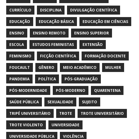
CURRÍCULO
DISCIPLINA
DIVULGAÇÃO CIENTÍFICA
EDUCAÇÃO
EDUCAÇÃO BÁSICA
EDUCAÇÃO EM CIÊNCIAS
ENSINO
ENSINO REMOTO
ENSINO SUPERIOR
ESCOLA
ESTUDOS FEMINISTAS
EXTENSÃO
FEMINISMO
FICÇÃO CIENTÍFICA
FORMAÇÃO DOCENTE
FOUCAULT
GÊNERO
MEIO ACADÊMICO
MULHER
PANDEMIA
POLÍTICA
PÓS-GRADUAÇÃO
PÓS-MODERNIDADE
PÓS-MODERNO
QUARENTENA
SAÚDE PÚBLICA
SEXUALIDADE
SUJEITO
TRIPÉ UNIVERSITÁRIO
TROTE
TROTE UNIVERSITÁRIO
TROTE VIOLENTO
UNIVERSIDADE
UNIVERSIDADE PÚBLICA
VIOLÊNCIA