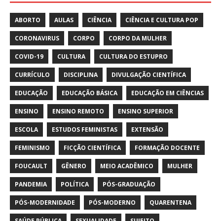
ABORTO
AULAS
CIÊNCIA
CIÊNCIA E CULTURA POP
CORONAVIRUS
CORPO
CORPO DA MULHER
COVID-19
CULTURA
CULTURA DO ESTUPRO
CURRÍCULO
DISCIPLINA
DIVULGAÇÃO CIENTÍFICA
EDUCAÇÃO
EDUCAÇÃO BÁSICA
EDUCAÇÃO EM CIÊNCIAS
ENSINO
ENSINO REMOTO
ENSINO SUPERIOR
ESCOLA
ESTUDOS FEMINISTAS
EXTENSÃO
FEMINISMO
FICÇÃO CIENTÍFICA
FORMAÇÃO DOCENTE
FOUCAULT
GÊNERO
MEIO ACADÊMICO
MULHER
PANDEMIA
POLÍTICA
PÓS-GRADUAÇÃO
PÓS-MODERNIDADE
PÓS-MODERNO
QUARENTENA
SAÚDE PÚBLICA
SEXUALIDADE
SUJEITO