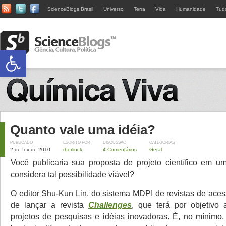
ScienceBlogs Brasil
Universo
Terra
Vida
Humanidade
Tud
Abrir a barra de ferramentas
Quanto vale uma idéia?
PUBLICADO
ESCRITO POR
DISCUSSÃO
CATEGORIAS
2 de fev de 2010
rberlinck
4 Comentários
Geral
Você publicaria sua proposta de projeto científico em u
considera tal possibilidade viável?
O editor Shu-Kun Lin, do sistema MDPI de revistas de aces
de lançar a revista
Challenges
, que terá por objetivo
projetos de pesquisas e idéias inovadoras. É, no mínim