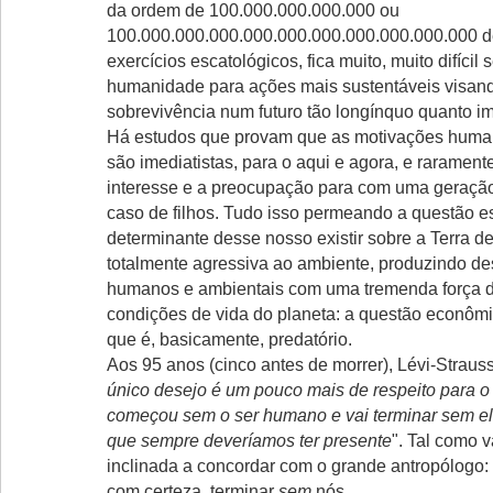
da ordem de 100.000.000.000.000 ou
100.000.000.000.000.000.000.000.000.000.000 
exercícios escatológicos, fica muito, muito difícil s
humanidade para ações mais sustentáveis visand
sobrevivência num futuro tão longínquo quanto i
Há estudos que provam que as motivações human
são imediatistas, para o aqui e agora, e rarament
interesse e a preocupação para com uma geraçã
caso de filhos. Tudo isso permeando a questão e
determinante desse nosso existir sobre a Terra d
totalmente agressiva ao ambiente, produzindo des
humanos e ambientais com uma tremenda força d
condições de vida do planeta: a questão econôm
que é, basicamente, predatório.
Aos 95 anos (cinco antes de morrer), Lévi-Strauss
único desejo é um pouco mais de respeito para 
começou sem o ser humano e vai terminar sem ele
que sempre deveríamos ter presente
". Tal como v
inclinada a concordar com o grande antropólogo:
com certeza, terminar
sem
nós.