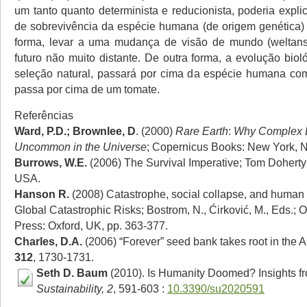
um tanto quanto determinista e reducionista, poderia explic
de sobrevivência da espécie humana (de origem genética) 
forma, levar a uma mudança de visão de mundo (welta
futuro não muito distante. De outra forma, a evolução biol
seleção natural, passará por cima da espécie humana c
passa por cima de um tomate.
Referências
Ward, P.D.; Brownlee, D
. (2000)
Rare Earth
:
Why Complex L
Uncommon in the Universe
; Copernicus Books: New York, 
Burrows, W.E.
(2006) The Survival Imperative; Tom Doherty
USA.
Hanson R.
(2008) Catastrophe, social collapse, and human e
Global Catastrophic Risks; Bostrom, N., Ćirković, M., Eds.; O
Press: Oxford, UK, pp. 363-377.
Charles, D.A.
(2006) “Forever” seed bank takes root in the A
312
, 1730-1731.
Seth D. Baum
(2010). Is Humanity Doomed? Insights fr
Sustainability, 2
, 591-603 :
10.3390/su2020591