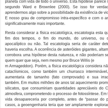
planeta com vida de todo o universo. Esta hipótese parece 
segundo Ward e Brownlee (2000). Se isso for verdadeir
aprendermos algo sobre a possibilidade da existência de vida
E nosso grau de compromisso intra-específico e com o a
significativamente mais importante.
Resta considerar a física escatológica, escatologia esta 
fim dos tempos, o fim do mundo, do universo, ou 
apocalíptico ou não. Tal escatologia seria de caráter det
haveria escolha. A ocorrência de asteróides gigantes, altam
corrobora uma hipótese desta natureza, e não poderiam s
quem quer que seja, nem mesmo por Bruce Willis (e
m Armageddon). Porém, a física escatológica considera nã
cataclísmicos, como também um churrasco intermináve
aumentaria de tamanho (fato comprovado) e sua irra
também. Em muitos milhões de anos tal aquecimento prom
silicatos, que consumiriam quantidades apreciáveis do 
atmosfera, comprometendo o processo de fotossíntese. Em t
vida desapareceria por completo, antes de “passar do p
casos, a geoengenharia teria que ser amplamente explorad