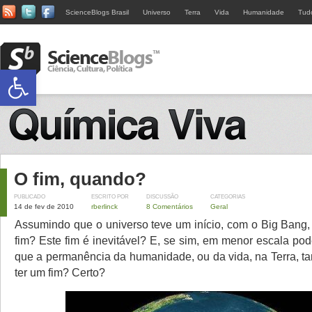
ScienceBlogs Brasil
Universo
Terra
Vida
Humanidade
Tud
Abrir a barra de ferramentas
O fim, quando?
PUBLICADO
ESCRITO POR
DISCUSSÃO
CATEGORIAS
14 de fev de 2010
rberlinck
8 Comentários
Geral
Assumindo que o universo teve um início, com o Big Bang
fim? Este fim é inevitável? E, se sim, em menor escala po
que a permanência da humanidade, ou da vida, na Terra, 
ter um fim? Certo?