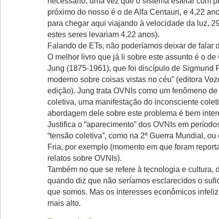
necessário, uma vez que o sistema estelar com p
próximo do nosso é o de Alfa Centauri, e 4,22 ano
para chegar aqui viajando à velocidade da luz, 2
estes seres levariam 4,22 anos).
Falando de ETs, não poderíamos deixar de falar 
O melhor livro que já li sobre este assunto é o de
Jung (1875-1961), que foi discípulo de Sigmund 
moderno sobre coisas vistas no céu” (editora Voz
edição). Jung trata OVNIs como um fenômeno de
coletiva, uma manifestação do inconsciente coleti
abordagem dele sobre este problema é bem inter
Justifica o “aparecimento” dos OVNIs em período
“tensão coletiva”, como na 2ª Guerra Mundial, ou
Fria, por exemplo (momento em que foram report
relatos sobre OVNIs).
Também no que se refere à tecnologia e cultura, 
quando diz que não seríamos esclarecidos o sufic
que somos. Mas os interesses econômicos infeli
mais alto.