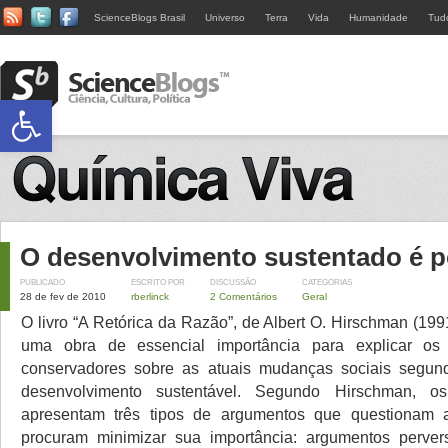
ScienceBlogs Brasil
Universo
Terra
Vida
Humanidade
Tud
Abrir a barra de ferramentas
O desenvolvimento sustentado é p
PUBLICADO
ESCRITO POR
DISCUSSÃO
CATEGORIAS
28 de fev de 2010
rberlinck
2 Comentários
Geral
O livro “A Retórica da Razão”, de Albert O. Hirschman (19
uma obra de essencial importância para explicar os
conservadores sobre as atuais mudanças sociais segu
desenvolvimento sustentável. Segundo Hirschman, os
apresentam três tipos de argumentos que questionam
procuram minimizar sua importância: argumentos perver