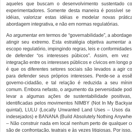
aqueles que buscam o desenvolvimento sustentado co
experimentadores. Somente desta maneira é possível se
idéias, valorizar estas idéias e modelar novas prátic
abordagem integrativa, e não em normas regulatórias.
Ao argumentar em termos de “governabilidade”, a abordag
atingir seu extremo. Esta estratégia objetiva aumentar a
escopo regulatório, impingindo regras, leis e conformidade
de defender “os interesses púbicos”. Assim, em vez
integração entre os interesses públicos e cívicos em longo p
é que os diferentes setores sociais são levados a agir 
para defender seus próprios interesses. Perde-se a ess
governo-cidadão, e tal relação é reduzida a seu mín
comum. Embora nefasto, o argumento da perversidade pod
levar a algumas ações de sustentabilidade positiva
identificadas pelos movimentos NIMBY (Not In My Backya
quintal), LULU (Locally Unwanted Land Uses – Usos da t
indesejados) e BANANA (Build Absolutely Nothing Anywhe
– Não construir nada em local nenhum perto de qualquer co
são de confrontação, teatrais e às vezes litigiosas. Por isso