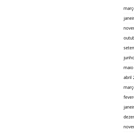
març
janei
nove
outu
sete
junh
maio
abril
març
fever
janei
deze
nove