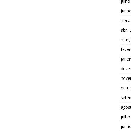
julho
junh
maio
abril
març
fever
janei
deze
nove
outu
sete
agos
julho
junh