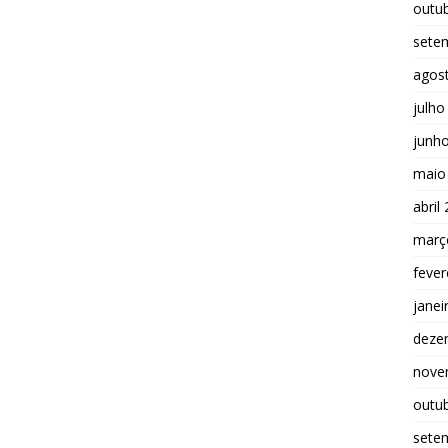
outu
sete
agos
julho
junh
maio
abril
març
fever
janei
deze
nove
outu
sete