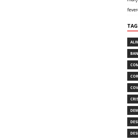
fever
TAG
ALI
BAN
COM
COR
COV
CRI
DEM
DES
DES