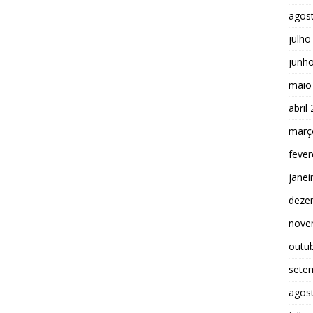
agos
julho
junh
maio
abril
març
fever
janei
deze
nove
outu
sete
agos