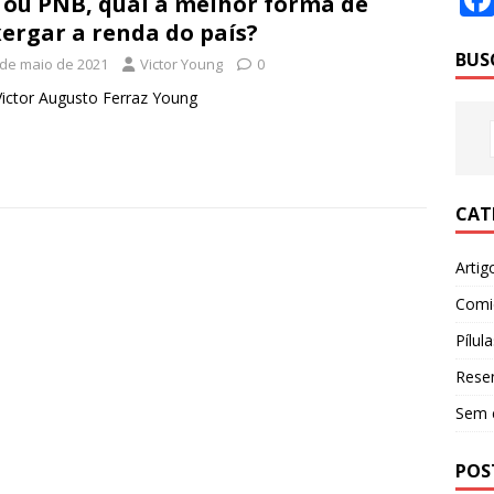
 ou PNB, qual a melhor forma de
ergar a renda do país?
BUS
 de maio de 2021
Victor Young
0
Victor Augusto Ferraz Young
CAT
Artig
Comi
Pílula
Rese
Sem 
POS