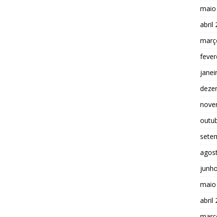
maio
abril
març
fever
janei
deze
nove
outu
sete
agos
junh
maio
abril
març