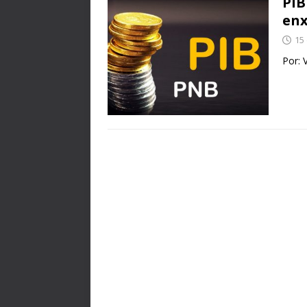
PIB
enx
15
Por: 