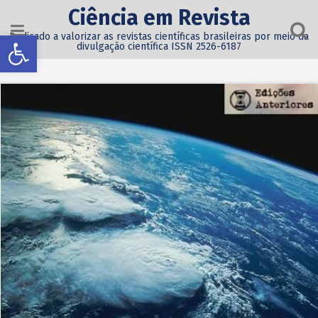
Ciência em Revista
Abrir a barra de ferramentas
Dedicado a valorizar as revistas científicas brasileiras por meio da
divulgação científica ISSN 2526-6187