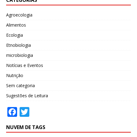
CATEGORIAS
Agroecologia
Alimentos
Ecologia
Etnobiologia
microbiologia
Notícias e Eventos
Nutrição
Sem categoria
Sugestões de Leitura
F
T
ac
w
NUVEM DE TAGS
e
itt