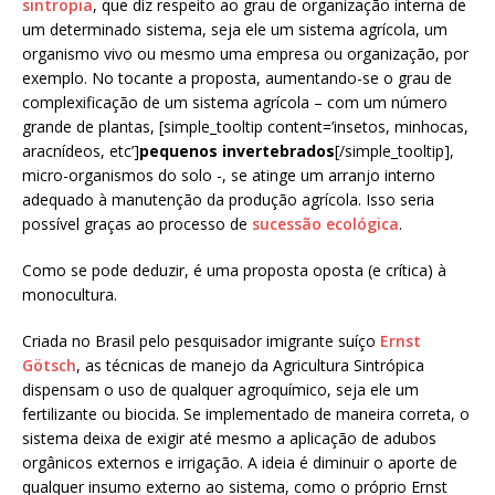
sintropia
, que diz respeito ao grau de organização interna de
um determinado sistema, seja ele um sistema agrícola, um
organismo vivo ou mesmo uma empresa ou organização, por
exemplo. No tocante a proposta, aumentando-se o grau de
complexificação de um sistema agrícola – com um número
grande de plantas, [simple_tooltip content=’insetos, minhocas,
aracnídeos, etc’]
pequenos invertebrados
[/simple_tooltip],
micro-organismos do solo -, se atinge um arranjo interno
adequado à manutenção da produção agrícola. Isso seria
possível graças ao processo de
sucessão ecológica
.
Como se pode deduzir, é uma proposta oposta (e crítica) à
monocultura.
Criada no Brasil pelo pesquisador imigrante suíço
Ernst
Götsch
, as técnicas de manejo da Agricultura Sintrópica
dispensam o uso de qualquer agroquímico, seja ele um
fertilizante ou biocida. Se implementado de maneira correta, o
sistema deixa de exigir até mesmo a aplicação de adubos
orgânicos externos e irrigação. A ideia é diminuir o aporte de
qualquer insumo externo ao sistema, como o próprio Ernst