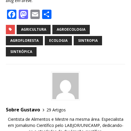
blog em breve.
F
M
E
S
a
a
m
h
c
st
ai
ar
AGRICULTURA
AGROECOLOGIA
e
o
l
e
AGROFLORESTA
ECOLOGIA
SINTROPIA
b
d
SINTRÓPICA
o
o
o
n
k
Sobre Gustavo
29 Artigos
Cientista de Alimentos e Mestre na mesma área. Especialista
em Jornalismo Científico pelo LABJOR/UNICAMP, dedicando-