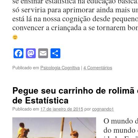
se ensinar estatística na educação básica
só serviria para aprimorar ainda mais u
está lá na nossa cognição desde pequen
convencer a criançada a se tornarem bon
Facebook
Mastodon
Email
Share
Publicado em
Psicologia Cognitiva
|
4 Comentários
Pegue seu carrinho de rolimã 
de Estatística
Publicado em
17 de janeiro de 2015
por
cognando1
O mundo de
do mundo 