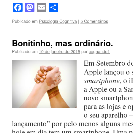
Facebook
Mastodon
Email
Share
Publicado em
Psicologia Cognitiva
|
5 Comentários
Bonitinho, mas ordinário.
Publicado em
10 de janeiro de 2015
por
cognando1
Em Setembro do 
Apple lançou o
smartphone
, o 
a Apple ou a S
novo smartphone
para as lojas e 
o seu aparelho 
lançamento” por pelo menos alguns me
hoje em dia tem um smartphone. Uma pe