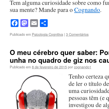
Tem alguma curiosidade sobre como fun
sua mente? Mande para o
Cognando
.
Facebook
Mastodon
Email
Share
Publicado em
Psicologia Cognitiva
|
3 Comentários
O meu cérebro quer saber: Po
unha no quadro de giz nos ca
Publicado em
8 de fevereiro de 2015
por
cognando1
Tenho certeza q
de ler o título 
uma curiosidad
pessoas têm (e q
investigou de a