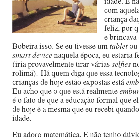
idade. E n
com aquela
criança da
feliz, por 
e brincava
Bobeira isso. Se eu tivesse um
tablet
ou 
smart
device
naquela época, eu estaria f
(iria provavelmente tirar várias
selfies
no
rolimã). Há quem diga que essa tecnolo
crianças de hoje estão expostas está
emb
Eu acho que o que está realmente
embur
é o fato de que a educação formal que e
de hoje é a mesma que eu recebi quando
idade.
Eu adoro matemática. E não tenho dúvid