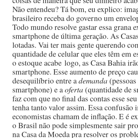
coisas de maneira que seu dinheiro aca
Não entendeu? Tá bom, eu explico: ima
brasileiro receba do governo um envelop
Todo mundo resolve gastar essa grana 
smartphone de última geração. As Casas
lotadas. Vai ter mais gente querendo co
quantidade de celular que eles têm em es
o estoque acabe logo, as Casa Bahia ir
smartphone. Esse aumento de preço cau
desequilíbrio entre a
demanda
(pessoas
smartphone) e a
oferta
(quantidade de s
faz com que no final das contas esse se
tenha tanto valor assim. Essa confusão i
economistas chamam de inflação. E é ex
o Brasil não pode simplesmente sair pr
na Casa da Moeda pra resolver os probl