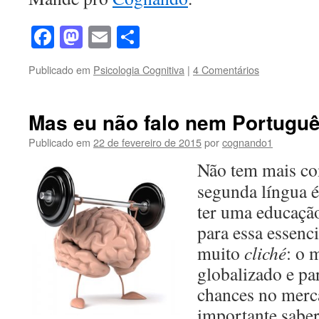
Facebook
Mastodon
Email
Share
Publicado em
Psicologia Cognitiva
|
4 Comentários
Mas eu não falo nem Portuguê
Publicado em
22 de fevereiro de 2015
por
cognando1
Não tem mais co
segunda língua é
ter uma educação 
para essa essenc
muito
cliché
: o 
globalizado e pa
chances no merc
importante sabe