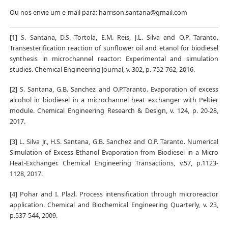
Ou nos envie um e-mail para: harrison.santana@gmail.com
[1] S. Santana, D.S. Tortola, E.M. Reis, J.L. Silva and O.P. Taranto.
Transesterification reaction of sunflower oil and etanol for biodiesel
synthesis in microchannel reactor: Experimental and simulation
studies. Chemical Engineering Journal, v. 302, p. 752-762, 2016.
[2] S. Santana, G.B. Sanchez and O.P.Taranto. Evaporation of excess
alcohol in biodiesel in a microchannel heat exchanger with Peltier
module. Chemical Engineering Research & Design, v. 124, p. 20-28,
2017.
[3] L. Silva Jr., H.S. Santana, G.B. Sanchez and O.P. Taranto. Numerical
Simulation of Excess Ethanol Evaporation from Biodiesel in a Micro
Heat-Exchanger. Chemical Engineering Transactions, v.57, p.1123-
1128, 2017.
[4] Pohar and I. Plazl. Process intensification through microreactor
application. Chemical and Biochemical Engineering Quarterly, v. 23,
p.537-544, 2009.