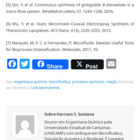
[5] Qin, Y.
et al
. Continuous synthesis of ginkgolide B derivatives in a
micro-flow system.
Tetrahedron Letters
, 57, 1243–1246, 2016.
[6] Wu, Y.
et al
. Static Micromixer–Coaxial Electrospray Synthesis of
Theranostic Lipoplexes. ACS Nano,
6
(3), 2245–2252, 2012.
[7] Marques, M. P. C. e Fernandes, P. Microfluidic Devices: Useful Tools
for Bioprocess Intensification. Molecules, 2011, 16.
Facebook
Twitter
Emai
Share
Post
Tags
engenharia química
,
microfluídica
,
processos químicos
,
reação
.
Adicionar
aos favoritos o
Link permanente
.
Sobre Harrson S. Santana
Doutor em Engenharia Química pela
Universidade Estadual de Campinas
(UNICAMP) com enfoque em Microfluídica,
Simulação Numérica e Biodiesel. É também