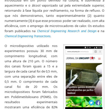
introduzida em um ponto definido na coluna, é submetida a
aquecimento e o álcool vaporizado saí pela extremidade superior,
retornando à fase líquida por resfriamento, na forma de refluxo. O
que nós demonstramos, tanto experimentalmente [2] quanto
numericamente [3] é que esse processo poder ser realizado, com alta
eficiência, com o emprego de microtrocadores de calor. Os estudos
foram publicados na
Chemical Engineering Research and Design
e na
Chemical Engineering Transactions
.
O microdispositivo utilizado nos
experimentos possuiu 30 mm de
comprimento longitudinal, com
uma altura de 210 µm. O número
dos canais foram iguais a 15 e a
largura de cada canal foi de 0,5 mm,
com uma separação entre eles de
0,5 mm. O comprimento de cada
canal foi de 20 mm. Os
microdispositivos foram fabricados
em Polidimetilsiloxano (PDMS). Os
resultados experimentais
mostraram uma eficiência de 82%