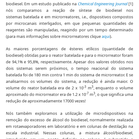
biodiesel. Em um estudo publicado na
Chemical Engineering Journal
[1]
nós comparamos a reação de síntese de biodiesel nos
sistemas batelada e em microrreatores, i.e., dispositivos compostos
por microcanais interligados, em que pequenas quantidades de
reagentes são manipuladas, reagindo por um tempo determinado
(para mais informações sobre microrreatores clique
aqui
).
As maiores porcentagens de ésteres etílicos (quantidade de
biodiesel) obtidas para o reator batelada e para o microrreator foram
de 94,1% e 95,8%, respectivamente. Apesar dos valores obtidos nos
dois sistemas serem próximos, o tempo reacional do sistema
batelada foi de 180 min contra 1 min do sistema de microrreator. E se
analisarmos os volumes do sistema, a redução é ainda maior. O
-3
3
volume do reator batelada era de 2 x 10
m
, enquanto o volume
-7
3
aproximado do microrreator era de 1.2 x 10
m
, o que significa uma
redução de aproximadamente 17000 vezes!
Nós também exploramos a utilização de microdispositivos na
remoção do excesso de álcool do biodiesel, normalmente realizada
em rotaevaporadores em laboratório e em colunas de destilação na
escala industrial. Nessas colunas, a mistura álcool/biodiesel,