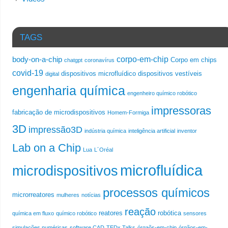
TAGS
corpo-em-chip
body-on-a-chip
Corpo em chips
chatgpt
coronavírus
covid-19
dispositivos microfluídico
dispositivos vestíveis
digital
engenharia química
engenheiro químico robótico
impressoras
fabricação de microdispositivos
Homem-Formiga
3D
impressão3D
indústria química
inteligência artificial
inventor
Lab on a Chip
Lua
L´Oréal
microfluídica
microdispositivos
processos químicos
microrreatores
mulheres
notícias
reação
reatores
robótica
química em fluxo
químico robótico
sensores
simulações numéricas
software CAD
TEDx Talks
órgaõs-em-chip
órgãos-em-