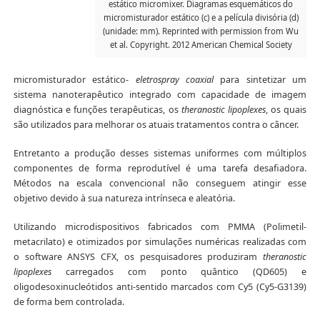
estático micromixer. Diagramas esquemáticos do
micromisturador estático (c) e a película divisória (d)
(unidade: mm). Reprinted with permission from Wu
et al. Copyright. 2012 American Chemical Society
micromisturador estático-
eletrospray coaxial
para sintetizar um
sistema nanoterapêutico integrado com capacidade de imagem
diagnóstica e funções terapêuticas, os
theranostic lipoplexes
, os quais
são utilizados para melhorar os atuais tratamentos contra o câncer.
Entretanto a produção desses sistemas uniformes com múltiplos
componentes de forma reprodutível é uma tarefa desafiadora.
Métodos na escala convencional não conseguem atingir esse
objetivo devido à sua natureza intrínseca e aleatória.
Utilizando microdispositivos fabricados com PMMA (Polimetil-
metacrilato) e otimizados por simulações numéricas realizadas com
o software ANSYS CFX, os pesquisadores produziram
theranostic
lipoplexes
carregados com ponto quântico (QD605) e
oligodesoxinucleótidos anti-sentido marcados com Cy5 (Cy5-G3139)
de forma bem controlada.