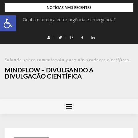
NOTÍCIAS MAIS RECENTES
Abrir a barra de ferramentas
Qual a diferença entre urgência e emergência?
Falando sobre comunicação para divulgadores científicos
MINDFLOW – DIVULGANDO A
DIVULGAÇÃO CIENTÍFICA