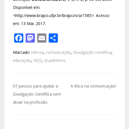
Disponível em:
<http://www.brapci.ufpr.br/brapci/v/a/1585>. Acesso
em: 13 Mai. 2017.
Facebook
Mastodon
Email
Share
Marcado
ciência
,
comunicação
,
Divulgação científica
,
educação
,
HQS
,
Quadrinhos
07 passos para ajudar a
A ética na comunicação!
Divulgação Científica sem
atuar na profissão.