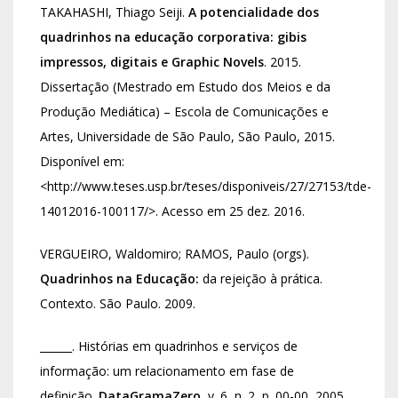
TAKAHASHI, Thiago Seiji.
A potencialidade dos
quadrinhos na educação corporativa: gibis
impressos, digitais e Graphic Novels
. 2015.
Dissertação (Mestrado em Estudo dos Meios e da
Produção Mediática) – Escola de Comunicações e
Artes, Universidade de São Paulo, São Paulo, 2015.
Disponível em:
<http://www.teses.usp.br/teses/disponiveis/27/27153/tde-
14012016-100117/>. Acesso em 25 dez. 2016.
VERGUEIRO, Waldomiro; RAMOS, Paulo (orgs).
Quadrinhos na Educação:
da rejeição à prática.
Contexto. São Paulo. 2009.
______. Histórias em quadrinhos e serviços de
informação: um relacionamento em fase de
definição.
DataGramaZero
, v. 6, n. 2, p. 00-00, 2005.