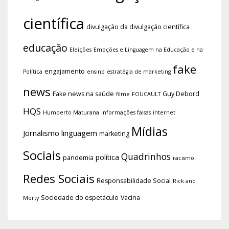
científica
divulgação da divulgação científica
educação
Eleições
Emoções e Linguagem na Educação e na
fake
engajamento
Política
ensino
estratégia de marketing
news
Fake news na saúde
Guy Debord
filme
FOUCAULT
HQS
Humberto Maturana
informações falsas
internet
Mídias
Jornalismo
linguagem
marketing
Sociais
Quadrinhos
política
pandemia
racismo
Redes Sociais
Responsabilidade Social
Rick and
Sociedade do espetáculo
Vacina
Morty