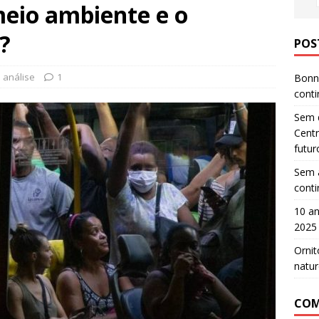
eio ambiente e o
?
POS
análise
1
Bonn 
cont
Sem d
Centr
futur
Sem a
cont
10 an
2025
Ornit
natur
COM