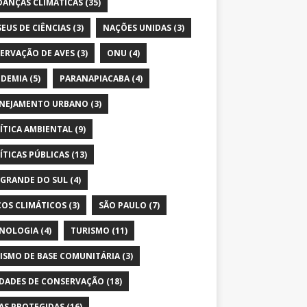
ANÇAS CLIMÁTICAS
(35)
EUS DE CIÊNCIAS
(3)
NAÇÕES UNIDAS
(3)
ERVAÇÃO DE AVES
(3)
ONU
(4)
DEMIA
(5)
PARANAPIACABA
(4)
NEJAMENTO URBANO
(3)
ÍTICA AMBIENTAL
(9)
ÍTICAS PÚBLICAS
(13)
 GRANDE DO SUL
(4)
COS CLIMÁTICOS
(3)
SÃO PAULO
(7)
NOLOGIA
(4)
TURISMO
(11)
ISMO DE BASE COMUNITÁRIA
(3)
DADES DE CONSERVAÇÃO
(18)
AS PROTEGIDAS
(16)