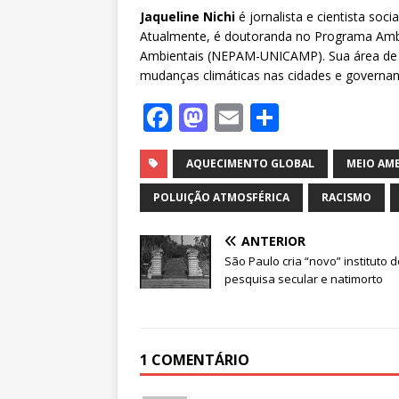
Jaqueline Nichi
é jornalista e cientista so
Atualmente, é doutoranda no Programa Ambi
Ambientais (NEPAM-UNICAMP). Sua área de pe
mudanças climáticas nas cidades e governanç
F
M
E
S
a
a
m
h
c
st
ai
ar
AQUECIMENTO GLOBAL
MEIO AM
e
o
l
e
POLUIÇÃO ATMOSFÉRICA
RACISMO
b
d
ANTERIOR
o
o
São Paulo cria “novo” instituto 
o
n
pesquisa secular e natimorto
k
1 COMENTÁRIO