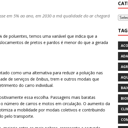
CAT
isse em 5% ao ano, em 2030 a má qualidade do ar chegará
TAG
 de poluentes, temos uma variável que indica que a
eslocamentos de pretos e pardos é menor do que a gerada
ACO
ADA
AGR
ntado como uma alternativa para reduzir a poluição nas
AQU
dade de serviços de ônibus, trem e outros modais que
trimento do carro individual.
BAI
positivamente essa escolha. Passagens mais baratas
BIO
o o número de carros e motos em circulação. O aumento da
CLI
timiza a mobilidade por modais coletivos e contribuindo
o pelo transporte.
COM