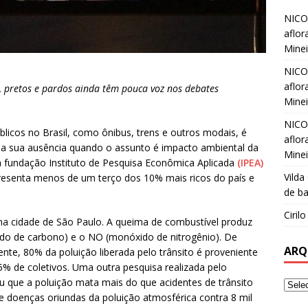
NICO
aflor
Minei
NICO
aflor
a, pretos e pardos ainda têm pouca voz nos debates
Minei
NICO
blicos no Brasil, como ônibus, trens e outros modais, é
aflor
 a sua ausência quando o assunto é impacto ambiental da
Minei
 fundação Instituto de Pesquisa Econômica Aplicada
(IPEA)
Vilda
resenta menos de um terço dos 10% mais ricos do país e
de ba
Ciril
 na cidade de São Paulo. A queima de combustível produz
do de carbono) e o NO (monóxido de nitrogênio). De
ARQ
nte, 80% da poluição liberada pelo trânsito é proveniente
% de coletivos. Uma outra pesquisa realizada pelo
u que a poluição mata mais do que acidentes de trânsito
e doenças oriundas da poluição atmosférica contra 8 mil