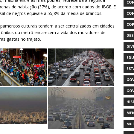
, maioria entre as mais pobres, representa a segunda
CON
penas de habitação (37%), de acordo com dados do IBGE. E
sal de negros equivale a 55,8% da média de brancos.
CON
COP
ipamentos culturais tendem a ser centralizados em cidades
 ônibus ou metrô encarecem a vida dos moradores de
DE
as gastas no trajeto.
DIV
EDU
EST
GOV
GOV
HIS
MEI
MUD