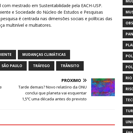
MUD
cial com mestrado em Sustentabilidade pela EACH-USP.
ente e Sociedade do Núcleo de Estudos e Pesquisas
MUS
squisa é centrada nas dimensões sociais e políticas das
OBS
a multinível e multiatores.
PAN
PLA
BIENTE
MUDANÇAS CLIMÁTICAS
POL
SÃO PAULO
TRÁFEGO
TRÂNSITO
POL
RIO
PRÓXIMO
de
Tarde demais? Novo relatório da ONU
RIS
conclui que planeta vai esquentar
1,5ºC uma década antes do previsto
TEC
TUR
UNI
ÁRE