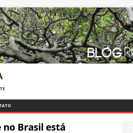
A
NTE
TATO
no Brasil está