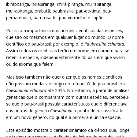
ibirapitanga, ibirapiranga, imirá-piranga, muirapitanga,
muirapiranga, orabutã, paubrasilia, pau-de-tinta, pau-
pernambuco, pau-rosado, pau-vermelho e sapão.
Por isso a importância dos nomes científicos das espécies,
que são os mesmos em qualquer lugar do mundo. O nome
científico do pau-brasil, por exemplo, é
Paubrasilia echinata
.
Assim todos os cientistas terão um nome em comum para se
referir à espécie, independentemente do país em que vivem
ou do idioma que falem.
Mas isso também não quer dizer que os nomes científicos
não possam mudar ao longo do tempo. O do pau-brasil era
Caesalpinia echinata
até 2016. No entanto, a partir de análises
genéticas que o compararam com outras espécies, percebeu-
se que o pau-brasil possuía características que o diferenciava
das outras do gênero
Caesalpinia
a ponto de reclassificá-lo
em um novo gênero, do qual é a primeira e única espécie.
Este episódio mostra o caráter dinâmico da ciência que, longe
de trazer uma resposta definitiva de leitura do mundo, está