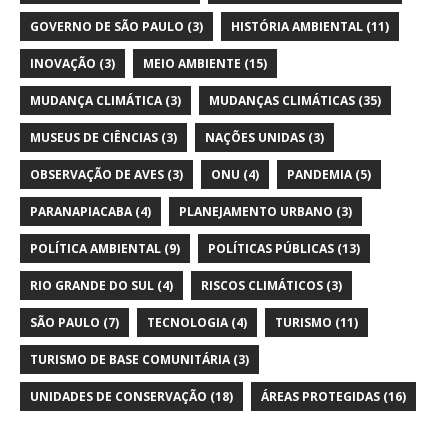
GOVERNO DE SÃO PAULO
(3)
HISTÓRIA AMBIENTAL
(11)
INOVAÇÃO
(3)
MEIO AMBIENTE
(15)
MUDANÇA CLIMÁTICA
(3)
MUDANÇAS CLIMÁTICAS
(35)
MUSEUS DE CIÊNCIAS
(3)
NAÇÕES UNIDAS
(3)
OBSERVAÇÃO DE AVES
(3)
ONU
(4)
PANDEMIA
(5)
PARANAPIACABA
(4)
PLANEJAMENTO URBANO
(3)
POLÍTICA AMBIENTAL
(9)
POLÍTICAS PÚBLICAS
(13)
RIO GRANDE DO SUL
(4)
RISCOS CLIMÁTICOS
(3)
SÃO PAULO
(7)
TECNOLOGIA
(4)
TURISMO
(11)
TURISMO DE BASE COMUNITÁRIA
(3)
UNIDADES DE CONSERVAÇÃO
(18)
ÁREAS PROTEGIDAS
(16)