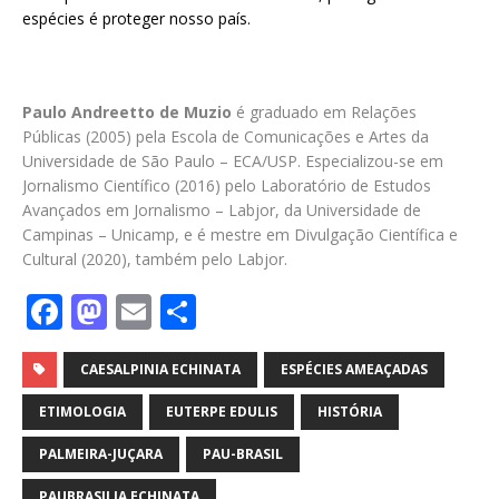
espécies é proteger nosso país.
Paulo Andreetto de Muzio
é graduado em Relações
Públicas (2005) pela Escola de Comunicações e Artes da
Universidade de São Paulo – ECA/USP. Especializou-se em
Jornalismo Científico (2016) pelo Laboratório de Estudos
Avançados em Jornalismo – Labjor, da Universidade de
Campinas – Unicamp, e é mestre em Divulgação Científica e
Cultural (2020), também pelo Labjor.
F
M
E
S
a
a
m
h
c
st
ai
ar
CAESALPINIA ECHINATA
ESPÉCIES AMEAÇADAS
e
o
l
e
ETIMOLOGIA
EUTERPE EDULIS
HISTÓRIA
b
d
PALMEIRA-JUÇARA
PAU-BRASIL
o
o
PAUBRASILIA ECHINATA