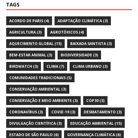
TAGS
ACORDO DE PARIS
(4)
ADAPTAÇÃO CLIMÁTICA
(3)
AGRICULTURA
(3)
AGROTÓXICOS
(4)
AQUECIMENTO GLOBAL
(15)
BAIXADA SANTISTA
(3)
BEM-ESTAR ANIMAL
(3)
BIODIVERSIDADE
(3)
BIRDWATCH
(3)
CLIMA
(7)
CLIMA URBANO
(3)
COMUNIDADES TRADICIONAIS
(5)
CONSERVAÇÃO AMBIENTAL
(3)
CONSERVAÇÃO E MEIO AMBIENTE
(3)
COP30
(3)
CORONAVÍRUS
(3)
COVID-19
(3)
DESMATAMENTO
(3)
DIVULGAÇÃO CIENTÍFICA
(3)
EDUCAÇÃO AMBIENTAL
(15)
ESTADO DE SÃO PAULO
(6)
GOVERNANÇA CLIMÁTICA
(6)