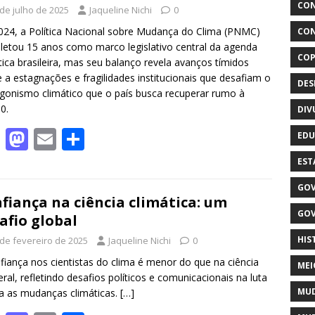
CON
 de julho de 2025
Jaqueline Nichi
0
o
n
24, a Política Nacional sobre Mudança do Clima (PNMC)
CON
k
etou 15 anos como marco legislativo central da agenda
COP
tica brasileira, mas seu balanço revela avanços tímidos
e a estagnações e fragilidades institucionais que desafiam o
DE
gonismo climático que o país busca recuperar rumo à
0.
DIV
F
M
E
S
EDU
ac
as
m
h
EST
e
to
ai
ar
GOV
b
d
l
e
fiança na ciência climática: um
GOV
afio global
o
o
HIS
 de fevereiro de 2025
Jaqueline Nichi
0
o
n
fiança nos cientistas do clima é menor do que na ciência
k
MEI
ral, refletindo desafios políticos e comunicacionais na luta
MUD
a as mudanças climáticas.
[…]