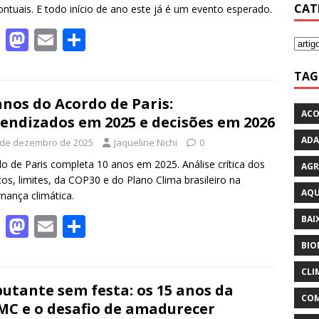
CAT
ontuais. E todo início de ano este já é um evento esperado.
F
M
E
S
ac
as
m
h
TAG
e
to
ai
ar
b
d
l
e
anos do Acordo de Paris:
ACO
endizados em 2025 e decisões em 2026
o
o
ADA
 de dezembro de 2025
Jaqueline Nichi
0
o
n
o de Paris completa 10 anos em 2025. Análise crítica dos
AGR
k
os, limites, da COP30 e do Plano Clima brasileiro na
AQU
nança climática.
F
M
E
S
BAI
ac
as
m
h
BIO
e
to
ai
ar
CLI
b
d
l
e
utante sem festa: os 15 anos da
COM
C e o desafio de amadurecer
o
o