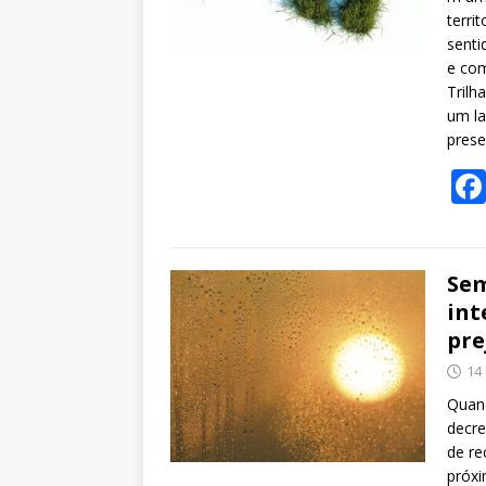
territ
senti
e com
Trilh
um la
prese
Sem
int
pre
14
Quand
decre
de re
próxi