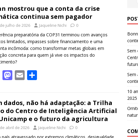
n mostrou que a conta da crise
mática continua sem pagador
POS
 de julho de 2026
Jaqueline Nichi
0
Bonn 
rência preparatória da COP31 terminou com avanços
cont
cos limitados, impasses sobre financiamento e uma
nta incômoda: como transformar metas globais em
Sem d
ção concreta para quem já vive os impactos do
Centr
cimento?
futur
F
M
E
S
Sem a
cont
ac
as
m
h
e
to
ai
ar
10 an
2025
b
d
l
e
 dados, não há adaptação: a Trilha
Ornit
o do Centro de Inteligência Artificial
o
o
natur
Unicamp e o futuro da agricultura
o
n
de abril de 2026
Jaqueline Nichi
0
k
COM
país atravessado por extremos climáticos, desigualdade