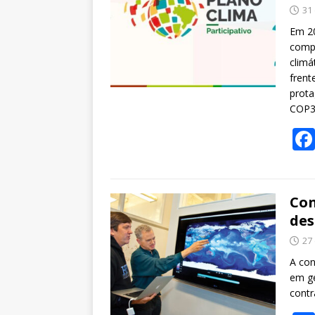
31
Em 20
compl
climá
frent
prota
COP3
Con
des
27
A con
em ge
contr