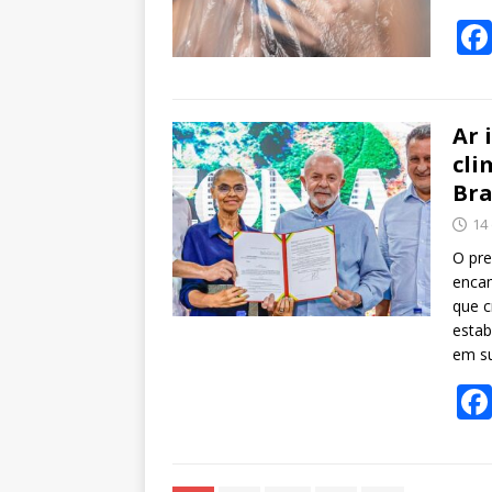
Ar 
cli
Bra
14
O pre
encam
que c
estab
em su