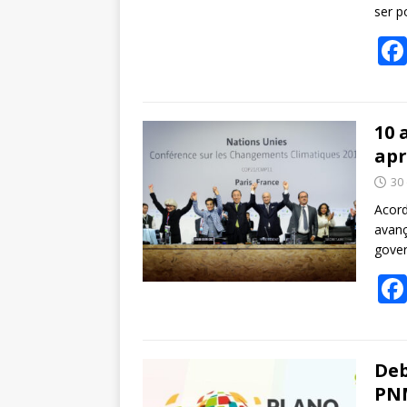
ser p
10 
apr
30
Acord
avanç
gover
Deb
PNM