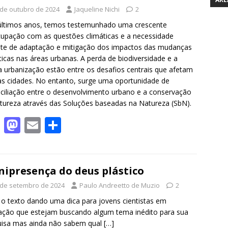
o
o
 de outubro de 2024
Jaqueline Nichi
2
o
n
últimos anos, temos testemunhado uma crescente
k
upação com as questões climáticas e a necessidade
te de adaptação e mitigação dos impactos das mudanças
ticas nas áreas urbanas. A perda de biodiversidade e a
a urbanização estão entre os desafios centrais que afetam
s cidades. No entanto, surge uma oportunidade de
ciliação entre o desenvolvimento urbano e a conservação
tureza através das Soluções baseadas na Natureza (SbN).
F
M
E
S
ac
as
m
h
e
to
ai
ar
b
d
l
e
nipresença do deus plástico
o
o
 de setembro de 2024
Paulo Andreetto de Muzio
2
o
n
o o texto dando uma dica para jovens cientistas em
ção que estejam buscando algum tema inédito para sua
k
uisa mas ainda não sabem qual
[…]