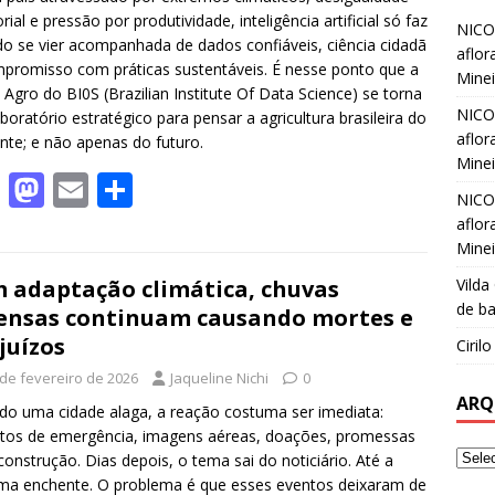
orial e pressão por produtividade, inteligência artificial só faz
NICO
do se vier acompanhada de dados confiáveis, ciência cidadã
aflor
promisso com práticas sustentáveis. É nesse ponto que a
Minei
a Agro do BI0S (Brazilian Institute Of Data Science) se torna
NICO
boratório estratégico para pensar a agricultura brasileira do
aflor
nte; e não apenas do futuro.
Minei
F
M
E
S
NICO
ac
as
m
h
aflor
e
to
ai
ar
Minei
b
d
l
e
Vilda
 adaptação climática, chuvas
de ba
ensas continuam causando mortes e
o
o
juízos
Ciril
o
n
 de fevereiro de 2026
Jaqueline Nichi
0
k
ARQ
o uma cidade alaga, a reação costuma ser imediata:
tos de emergência, imagens aéreas, doações, promessas
construção. Dias depois, o tema sai do noticiário. Até a
ma enchente. O problema é que esses eventos deixaram de