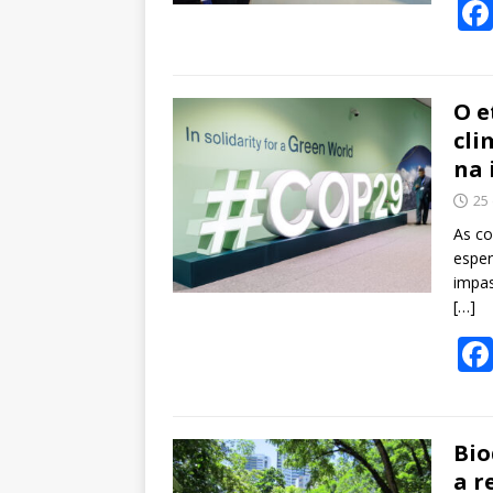
O e
cli
na 
25
As co
esper
impas
[…]
Bio
a r