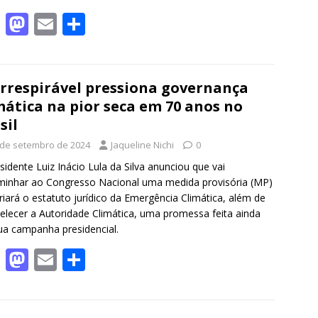
F
M
E
S
ac
as
m
h
e
to
ai
ar
b
d
l
e
irrespirável pressiona governança
mática na pior seca em 70 anos no
o
o
sil
o
n
 de setembro de 2024
Jaqueline Nichi
0
k
sidente Luiz Inácio Lula da Silva anunciou que vai
inhar ao Congresso Nacional uma medida provisória (MP)
riará o estatuto jurídico da Emergência Climática, além de
elecer a Autoridade Climática, uma promessa feita ainda
a campanha presidencial.
F
M
E
S
ac
as
m
h
e
to
ai
ar