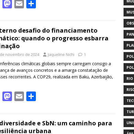
F
M
E
S
MUD
ac
as
m
h
MUS
e
to
ai
ar
OBS
b
d
l
e
terno desafio do financiamento
PAN
mático: quando o progresso esbarra
o
o
inação
PLA
o
n
 de novembro de 2024
Jaqueline Nichi
1
POL
k
nferências climáticas globais sempre carregam consigo a
POL
ança de avanços concretos e a amarga constatação de
ses recorrentes. A COP29, realizada em Baku, Azerbaijão,
RIO
RIS
F
M
E
S
TEC
ac
as
m
h
e
to
ai
ar
TUR
b
d
l
e
diversidade e SbN: um caminho para
UNI
esiliência urbana
ÁRE