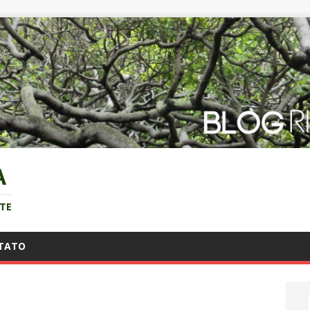
A
NTE
TATO