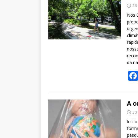
26
Nos 
preoc
urgen
climá
rápid
nossa
recon
da na
A o
30
Inici
forma
pesq