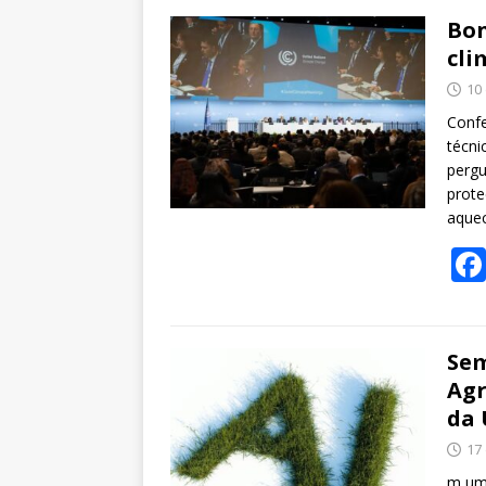
Bon
cli
10
Confe
técni
pergu
prote
aque
Sem
Agr
da 
17 
m um 