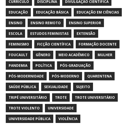
CURRÍCULO
DISCIPLINA
DIVULGAÇÃO CIENTÍFICA
EDUCAÇÃO
EDUCAÇÃO BÁSICA
EDUCAÇÃO EM CIÊNCIAS
ENSINO
ENSINO REMOTO
ENSINO SUPERIOR
ESCOLA
ESTUDOS FEMINISTAS
EXTENSÃO
FEMINISMO
FICÇÃO CIENTÍFICA
FORMAÇÃO DOCENTE
FOUCAULT
GÊNERO
MEIO ACADÊMICO
MULHER
PANDEMIA
POLÍTICA
PÓS-GRADUAÇÃO
PÓS-MODERNIDADE
PÓS-MODERNO
QUARENTENA
SAÚDE PÚBLICA
SEXUALIDADE
SUJEITO
TRIPÉ UNIVERSITÁRIO
TROTE
TROTE UNIVERSITÁRIO
TROTE VIOLENTO
UNIVERSIDADE
UNIVERSIDADE PÚBLICA
VIOLÊNCIA