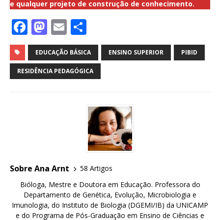
e qualquer projeto de construção de conhecimento.
F
M
E
S
a
a
m
h
c
st
ai
ar
EDUCAÇÃO BÁSICA
ENSINO SUPERIOR
PIBID
e
o
l
e
RESIDÊNCIA PEDAGÓGICA
b
d
o
o
o
n
k
Sobre Ana Arnt
58 Artigos
Bióloga, Mestre e Doutora em Educação. Professora do
Departamento de Genética, Evolução, Microbiologia e
Imunologia, do Instituto de Biologia (DGEMI/IB) da UNICAMP
e do Programa de Pós-Graduação em Ensino de Ciências e