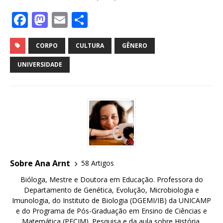
F
M
E
S
a
a
m
h
c
st
ai
ar
CORPO
CULTURA
GÊNERO
e
o
l
e
UNIVERSIDADE
b
d
o
o
o
n
k
Sobre Ana Arnt
58 Artigos
Bióloga, Mestre e Doutora em Educação. Professora do
Departamento de Genética, Evolução, Microbiologia e
Imunologia, do Instituto de Biologia (DGEMI/IB) da UNICAMP
e do Programa de Pós-Graduação em Ensino de Ciências e
Matemática (PECIM). Pesquisa e da aula sobre História,