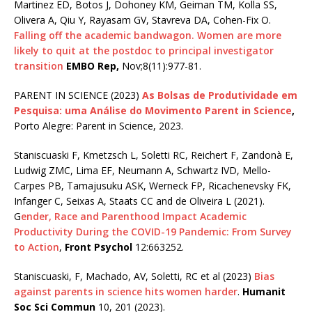
Martinez ED, Botos J, Dohoney KM, Geiman TM, Kolla SS,
Olivera A, Qiu Y, Rayasam GV, Stavreva DA, Cohen-Fix O.
Falling off the academic bandwagon. Women are more
likely to quit at the postdoc to principal investigator
transition
EMBO Rep,
Nov;8(11):977-81.
PARENT IN SCIENCE (2023)
As Bolsas de Produtividade em
Pesquisa: uma Análise do Movimento Parent in Science
,
Porto Alegre: Parent in Science, 2023.
Staniscuaski F, Kmetzsch L, Soletti RC, Reichert F, Zandonà E,
Ludwig ZMC, Lima EF, Neumann A, Schwartz IVD, Mello-
Carpes PB, Tamajusuku ASK, Werneck FP, Ricachenevsky FK,
Infanger C, Seixas A, Staats CC and de Oliveira L (2021).
G
ender, Race and Parenthood Impact Academic
Productivity During the COVID-19 Pandemic: From Survey
to Action
,
Front Psychol
12:663252.
Staniscuaski, F, Machado, AV, Soletti, RC et al (2023)
Bias
against parents in science hits women harder
.
Humanit
Soc Sci Commun
10, 201 (2023).