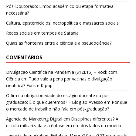
Pós-Doutorado: Limbo acadêmico ou etapa formativa
necessária?
Cultura, epistemicídios, necropolítica e massacres sociais
Redes sociais em tempos de Satania
Quais as fronteiras entre a ciência e a pseudociência?
COMENTÁRIOS
Divulgação Científica na Pandemia (S12E15) – Rock com
Ciência
em
Tudo vale a pena por vacinas e divulgação
científica? Funk e K-pop
O fim da obrigatoriedade do estágio docente na pós-
graduação: É o que queremos? – Blog ao Avesso
em
Por que
o mercado de trabalho não fala em pós-graduação?
Agencia de Marketing Digital
em
Disciplinas diferentes? A
escola militarizada e a ênfase em um dos lados da moeda
agencia de marketing digital
em
IAgora? Chat GPT promovido