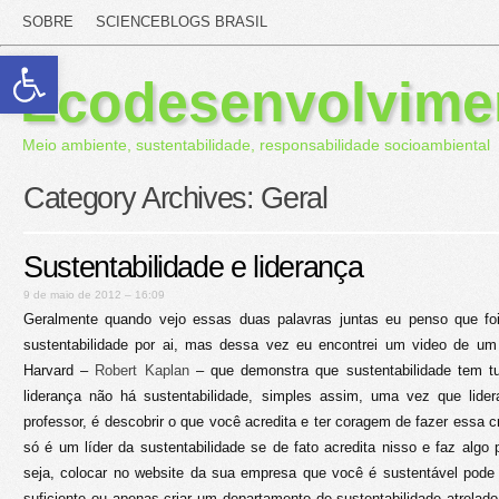
SOBRE
SCIENCEBLOGS BRASIL
Abrir a barra de ferramentas
Ecodesenvolvime
Meio ambiente, sustentabilidade, responsabilidade socioambiental
Category Archives:
Geral
Sustentabilidade e liderança
9 de maio de 2012 – 16:09
Geralmente quando vejo essas duas palavras juntas eu penso que fo
sustentabilidade por ai, mas dessa vez eu encontrei um video de um
Harvard –
Robert Kaplan
– que demonstra que sustentabilidade tem t
liderança não há sustentabilidade, simples assim, uma vez que lide
professor, é descobrir o que você acredita e ter coragem de fazer essa 
só é um líder da sustentabilidade se de fato acredita nisso e faz algo 
seja, colocar no website da sua empresa que você é sustentável pod
suficiente ou apenas criar um departamento de sustentabilidade atrela