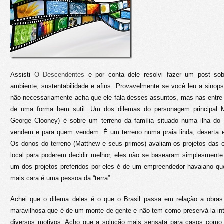
Assisti
O Descendentes
e por conta dele resolvi fazer um post so
ambiente, sustentabilidade e afins. Provavelmente se você leu a sino
não necessariamente acha que ele fala desses assuntos, mas nas entre 
de uma forma bem sutil. Um dos dilemas do personagem principal Ma
George Clooney) é sobre um terreno da família situado numa ilha do
vendem e para quem vendem. É um terreno numa praia linda, deserta 
Os donos do terreno (Matthew e seus primos) avaliam os projetos das 
local para poderem decidir melhor, eles não se basearam simplesment
um dos projetos preferidos por eles é de um empreendedor havaiano qu
mais cara é uma pessoa da “terra”.
Achei que o dilema deles é o que o Brasil passa em relação a obra
maravilhosa que é de um monte de gente e não tem como preservá-la in
diversos motivos. Acho que a solução mais sensata para casos como 