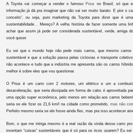
A Toyota vai começar a vender o famoso
Prius
no Brasil, só que e
informação já dá pra imaginar que não vai ser muito barato. E pior o ca
conceito”, ou seja, puro marketing da Toyota para dizer que é u
sustentabilidade… Mereço? A velha história de fazer somente uma lin
achar que assim já pode ser considerada sustentável, verde, amiga 
você quiser.
Eu sei que o mundo hoje não pede mais carros, que mesmo carros 
sustentável e que a solução passa pelas ciclovias e transporte coleti
não acontece e tudo que a indústria me apresenta são os carros híbrido
melhor é sobre eles que vou questionar.
O Prius é um carro com 2 motores, um elétrico e um a combustã
desaceleração, que seria dissipada em forma de calor, é aproveitada par
uma opção super econômica, pelo menos em relação aos carros beberrõ
seria se ele fizer os 21,6 km/l na cidade como prometido,
mas não com
Perfeito mesmo seria se ele fosse ainda flex, mas pra isso acontecer a
Bom, o que me intriga mesmo é a real razão da vinda desse carro pro 
inventam “coisas” sustentáveis que é só para os ricos usarem? Eu sei