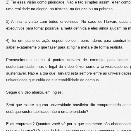
2) Ter essa visão como prioridade. Não é tão simples assim, é ter com
uma realidade na alegria, na tristeza, na riqueza ou na pobreza.
3) Alinhar a visão com todos envolvidos. No caso de Harvard cada
executivos para tornar possível a meta definida e eles ainda ajudam na 
4) Ter um plano de ação específico com bons líderes para conduzí-l
saber exatamente o que fazer para atingir a meta e de forma realista.
Provavelmente esses 4 pontos servem de exemplo para liderar
sustentabilidade, mas o legal do vídeo é ver como a Universidade se 
sustentável. Não é a toa que Harvard está sempre entre as universidad
universidade que cuida da sustentabilidade do campus.
Segue o vídeo abaixo, em inglês:
Será que existe alguma universidade brasileira tão comprometida ass
será que sustentabilidade não é uma prioridade?
E as empresas? Quantas você vê por ai que realmente não abandonam a
suspiro de crise? Ou que de fato consegue engajar e convencer as pess