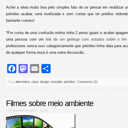
Achei a ideia muito boa pelo simples fato de se pensar em reutilizar u
petróleo acabar, será inutilizada e sem contar que ter prédios red
bastante curioso!
*Por conta de uma confusão minha tinha 2 posts iguais e acabei apagan
uma pessoa com um
link de um geólogo com estudos sobre o fim 
professores nunca ouvi categoricamente que petróleo tinha data para aca
de qualquer forma essa é uma outra discussão…
Facebook
Mastodon
Email
Share
Tags
alternativa
,
casa
,
design
,
moradia
,
petróleo
|
Comments (2)
Filmes sobre meio ambiente
1 de fevereiro de 2012 – 16:39