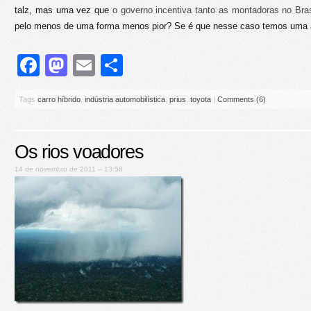
talz, mas uma vez que
o governo incentiva tanto as montadoras no Bras
pelo menos de uma forma menos pior? Se é que nesse caso temos uma a
Facebook
Mastodon
Email
Share
Tags
carro híbrido
,
indústria automobilística
,
prius
,
toyota
|
Comments (6)
Os rios voadores
14 de novembro de 2011 – 13:58