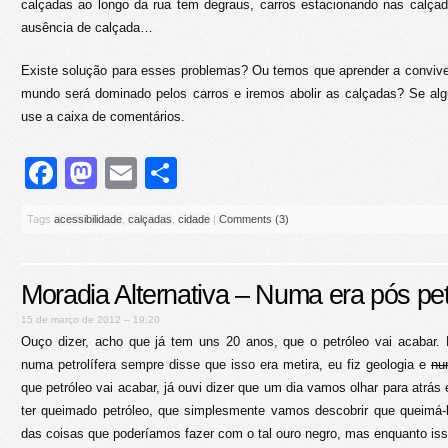
calçadas ao longo da rua tem degraus, carros estacionando nas calça
ausência de calçada…
Existe solução para esses problemas? Ou temos que aprender a conviv
mundo será dominado pelos carros e iremos abolir as calçadas? Se alg
use a caixa de comentários.
Facebook
Mastodon
Email
Share
Tags
acessibilidade
,
calçadas
,
cidade
|
Comments (3)
Moradia Alternativa – Numa era pós pet
15 de março de 2012 – 19:20
Ouço dizer, acho que já tem uns 20 anos, que o petróleo vai acabar.
numa petrolífera sempre disse que isso era metira, eu fiz geologia e
nu
que petróleo vai acabar, já ouvi dizer que um dia vamos olhar para atrás 
ter queimado petróleo, que simplesmente vamos descobrir que queimá-l
das coisas que poderíamos fazer com o tal ouro negro, mas enquanto i