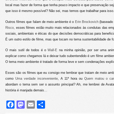
local mas fazer de forma que tenha pouco impacto e que preservação seja
que isso é mesmo possível? Não sei, mas temos que trabalhar para isso
Outros filmes que falam de meio ambiente é o
Erin Brockovich
(baseado 
Risco
, esses filmes estão muito mais relacionados às condutas das em
sociais, ambientais e éticas do que decisões democráticas para benefic
É um outro estilo de filme, mas que tocam no tema sustentabilidade de f
O mais sutil de todos é o
Wall-E
na minha opinião, por ser uma ani
explicar como chegamos lá e deixar tudo subentendido é um filme ambient
O tema meio ambiente é tratado de forma leve e sem condenações explíc
Esses são os filmes que eu consigo me lembrar que tratam de meio amb
como
Uma verdade inconveniente
, A 11ª hora ou
Quem matou o carr
abordam o tema sem ser o assunto principal? Ah, me lembrei de Avat
história é manjada demais…
Facebook
Mastodon
Email
Share