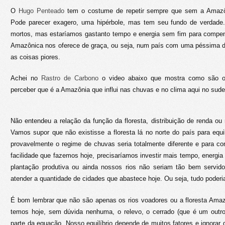
O
Hugo Penteado
tem o costume de repetir sempre que sem a Amazôn
Pode parecer exagero, uma hipérbole, mas tem seu fundo de verdade.
mortos, mas estaríamos gastanto tempo e energia sem fim para compen
Amazônica nos oferece de graça, ou seja, num país com uma péssima dis
as coisas piores.
Achei no
Rastro de Carbono
o video abaixo que mostra como são os
perceber que é a Amazônia que influi nas chuvas e no clima aqui no sude
Não entendeu a relação da função da floresta, distribuição de renda ou
Vamos supor que não existisse a floresta lá no norte do país para equil
provavelmente o regime de chuvas seria totalmente diferente e para c
facilidade que fazemos hoje, precisaríamos investir mais tempo, energia
plantação produtiva ou ainda nossos rios não seriam tão bem servid
atender a quantidade de cidades que abastece hoje. Ou seja, tudo poderia 
É bom lembrar que não são apenas os rios voadores ou a floresta Amaz
temos hoje, sem dúvida nenhuma, o relevo, o cerrado (que é um outro
parte da equação. Nosso equilíbrio depende de muitos fatores e ignorar