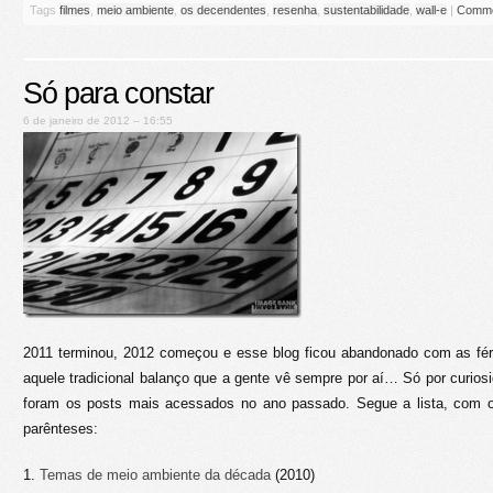
Tags
filmes
,
meio ambiente
,
os decendentes
,
resenha
,
sustentabilidade
,
wall-e
|
Comme
Só para constar
6 de janeiro de 2012 – 16:55
2011 terminou, 2012 começou e esse blog ficou abandonado com as féri
aquele tradicional balanço que a gente vê sempre por aí… Só por curiosi
foram os posts mais acessados no ano passado. Segue a lista, com o
parênteses:
1.
Temas de meio ambiente da década
(2010)