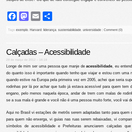
Facebook
Mastodon
Email
Share
Tags
exemplo
,
Harvard
,
liderança
,
sustentabilidade
,
universidade
|
Comment (0)
Calçadas – Acessibilidade
29 de março de 2012 – 16:19
Longe de mim ser uma pessoa que manje de
acessibilidade
, eu enten
do quanto isso é importante quando tenho que viajar e estou com uma m
quando estive na Europa pela primeira vez em 2005, achei que seria sup
rodinhas por lá por achar que tudo já estava acessível para quem tem 
engano, pelo menos naquela época, andar de trem com malas de rodinha
se a sua mala é grande e você não é uma pessoa muito forte, você vai 
Aqui no Brasil vi estações de metrôs serem adaptadas tanto para quem
para quem não enxerga, vi guias nas ruas serem rebaixadas, vi compan
símbolos de acessibilidade e Prefeituras anunciarem calçadas que