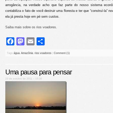
arrogância, na verdade acho que faz parte do nosso sistema econô
contabiliza o fato de você destruir uma floresta e ter que “construí-la” 
ela já presta hoje em pé sem custos.
Saiba mais sobre os rios voadores
.
Facebook
Mastodon
Email
Share
Tags
água
,
Amazônia
,
rios voadores
|
Comment (1)
Uma pausa para pensar
23 de outubro de 2011 – 15:30