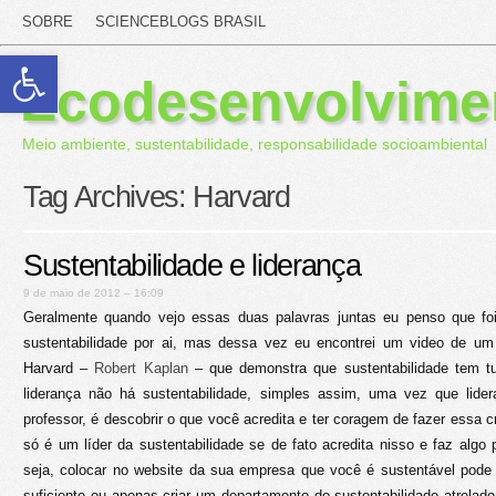
SOBRE
SCIENCEBLOGS BRASIL
Abrir a barra de ferramentas
Ecodesenvolvime
Meio ambiente, sustentabilidade, responsabilidade socioambiental
Tag Archives:
Harvard
Sustentabilidade e liderança
9 de maio de 2012 – 16:09
Geralmente quando vejo essas duas palavras juntas eu penso que fo
sustentabilidade por ai, mas dessa vez eu encontrei um video de um
Harvard –
Robert Kaplan
– que demonstra que sustentabilidade tem t
liderança não há sustentabilidade, simples assim, uma vez que lide
professor, é descobrir o que você acredita e ter coragem de fazer essa 
só é um líder da sustentabilidade se de fato acredita nisso e faz algo 
seja, colocar no website da sua empresa que você é sustentável pod
suficiente ou apenas criar um departamento de sustentabilidade atrela