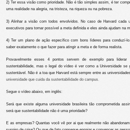
2) Ter essa visão como prioridade. Não é tão simples assim, é ter com
uma realidade na alegria, na tristeza, na riqueza ou na pobreza.
3) Alinhar a visão com todos envolvidos. No caso de Harvard cada
executivos para tornar possível a meta definida e eles ainda ajudam na 
4) Ter um plano de ação específico com bons líderes para conduzí-l
saber exatamente o que fazer para atingir a meta e de forma realista.
Provavelmente esses 4 pontos servem de exemplo para liderar
sustentabilidade, mas o legal do vídeo é ver como a Universidade se 
sustentável. Não é a toa que Harvard está sempre entre as universidad
universidade que cuida da sustentabilidade do campus.
Segue o vídeo abaixo, em inglês:
Será que existe alguma universidade brasileira tão comprometida ass
será que sustentabilidade não é uma prioridade?
E as empresas? Quantas você vê por ai que realmente não abandonam a
suspiro de crise? Ou que de fato consegue engajar e convencer as pess