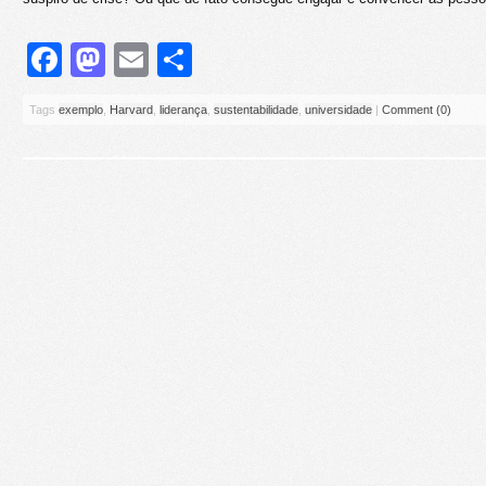
Facebook
Mastodon
Email
Share
Tags
exemplo
,
Harvard
,
liderança
,
sustentabilidade
,
universidade
|
Comment (0)