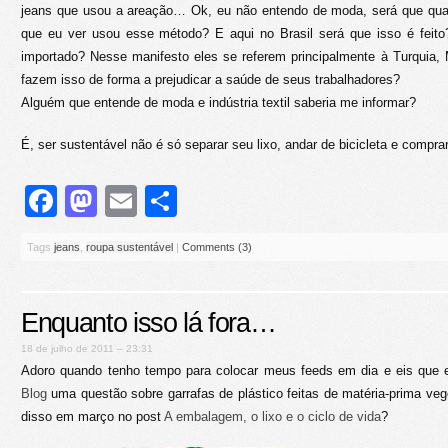
jeans que usou a areação… Ok, eu não entendo de moda, será que qua
que eu ver usou esse método? E aqui no Brasil será que isso é feit
importado? Nesse manifesto eles se referem principalmente à Turquia,
fazem isso de forma a prejudicar a saúde de seus trabalhadores?
Alguém que entende de moda e indústria textil saberia me informar?
É, ser sustentável não é só separar seu lixo, andar de bicicleta e compr
Facebook
Mastodon
Email
Share
Tags
jeans
,
roupa sustentável
|
Comments (3)
Enquanto isso lá fora…
18 de julho de 2011 – 23:31
Adoro quando tenho tempo para colocar meus feeds em dia e eis que 
Blog
uma questão sobre garrafas de plástico feitas de matéria-prima vege
disso em março no post
A embalagem, o lixo e o ciclo de vida
?