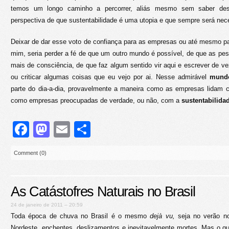
temos um longo caminho a percorrer, aliás mesmo sem saber des
perspectiva de que sustentabilidade é uma utopia e que sempre será nece
Deixar de dar esse voto de confiança para as empresas ou até mesmo pa
mim, seria perder a fé de que um outro mundo é possível, de que as p
mais de consciência, de que faz algum sentido vir aqui e escrever de ve
ou criticar algumas coisas que eu vejo por ai. Nesse admirável
mundo
parte do dia-a-dia, provavelmente a maneira como as empresas lidam c
como empresas preocupadas de verdade, ou não, com a
sustentabilida
Facebook
Mastodon
Email
Share
Comment (0)
As Catástofres Naturais no Brasil
24 de janeiro de 2011 – 20:59
Toda época de chuva no Brasil é o mesmo
dejà vu,
seja no verão n
Nordeste, enchentes, deslizamentos e inevitavelmente mortes. Mas o 