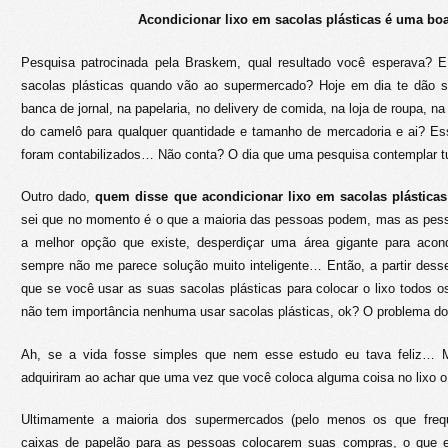
Acondicionar lixo em sacolas plásticas é uma bo
Pesquisa patrocinada pela Braskem, qual resultado você esperava? 
sacolas plásticas quando vão ao supermercado? Hoje em dia te dão sa
banca de jornal, na papelaria, no delivery de comida, na loja de roupa, n
do camelô para qualquer quantidade e tamanho de mercadoria e ai? Es
foram contabilizados… Não conta? O dia que uma pesquisa contemplar tu
Outro dado,
quem disse que acondicionar lixo em sacolas plástica
sei que no momento é o que a maioria das pessoas podem, mas as pes
a melhor opção que existe, desperdiçar uma área gigante para acondic
sempre não me parece solução muito inteligente… Então, a partir dess
que se você usar as suas sacolas plásticas para colocar o lixo todos o
não tem importância nenhuma usar sacolas plásticas, ok? O problema do l
Ah, se a vida fosse simples que nem esse estudo eu tava feliz… M
adquiriram ao achar que uma vez que você coloca alguma coisa no lixo
Ultimamente a maioria dos supermercados (pelo menos os que frequ
caixas de papelão para as pessoas colocarem suas compras, o que e