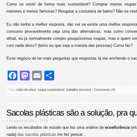
Como se vestir de forma mais sustentável? Comprar menos roupa
menores e menos famosas? Resgatar a costureira de bairro? Não se vest
Eu não tenho a melhor resposta, não sei se existe uma melhor resposta
consumo provavelmente seja uma das alternativas, mas como conve
afinal, eu já normalmente compro pouquíssimas roupas, mas e quem s
com nada disso? (temo eu que seja a maioria das pessoas) Como faz?
Esse negócio de ter mais perguntas que respostas tá me enchendo o s
Facebook
Mastodon
Email
Share
Tags
mão-de-obra
,
roupa sustentável
,
trabalho escravo
|
Comments (4)
Sacolas plásticas são a solução, pra 
3 de agosto de 2011 – 10:56
Lendo os resultados do estudo que fez uma análise de
ecoeficiência
(eit
nada)
das sacolas plásticas
me fez pensar…