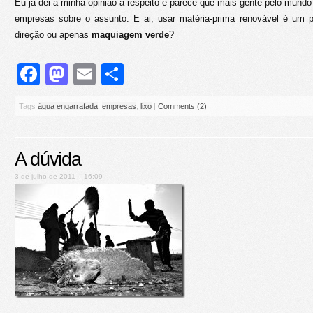
Eu já dei a minha opinião a respeito e parece que mais gente pelo mun
empresas sobre o assunto. E ai, usar matéria-prima renovável é um
direção ou apenas
maquiagem verde
?
Facebook
Mastodon
Email
Share
Tags
água engarrafada
,
empresas
,
lixo
|
Comments (2)
A dúvida
3 de julho de 2011 – 16:09