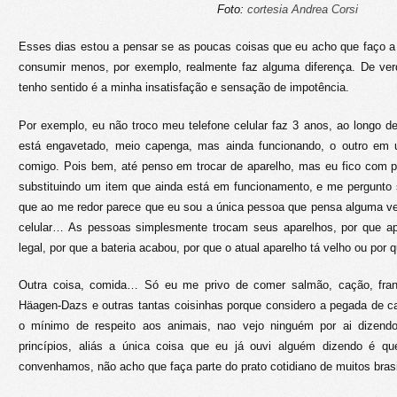
Foto:
cortesia Andrea Corsi
Esses dias estou a pensar se as poucas coisas que eu acho que faço a
consumir menos, por exemplo, realmente faz alguma diferença. De ver
tenho sentido é a minha insatisfação e sensação de impotência.
Por exemplo, eu não troco meu telefone celular faz 3 anos, ao longo de 
está engavetado, meio capenga, mas ainda funcionando, o outro em
comigo. Pois bem, até penso em trocar de aparelho, mas eu fico com p
substituindo um item que ainda está em funcionamento, e me pergunto 
que ao me redor parece que eu sou a única pessoa que pensa alguma ve
celular… As pessoas simplesmente trocam seus aparelhos, por que 
legal, por que a bateria acabou, por que o atual aparelho tá velho ou po
Outra coisa, comida… Só eu me privo de comer salmão, cação, fran
Häagen-Dazs e outras tantas coisinhas porque considero a pegada de ca
o mínimo de respeito aos animais, nao vejo ninguém por ai dizen
princípios, aliás a única coisa que eu já ouvi alguém dizendo é
convenhamos, não acho que faça parte do prato cotidiano de muitos brasi