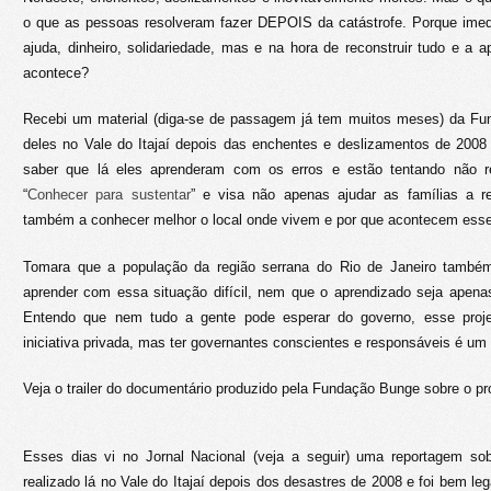
o que as pessoas resolveram fazer DEPOIS da catástrofe. Porque ime
ajuda, dinheiro, solidariedade, mas e na hora de reconstruir tudo e a
acontece?
Recebi um material (diga-se de passagem já tem muitos meses) da Fu
deles no Vale do Itajaí depois das enchentes e deslizamentos de 2008
saber que lá eles aprenderam com os erros e estão tentando não re
“
Conhecer para sustentar
” e visa não apenas ajudar as famílias a r
também a conhecer melhor o local onde vivem e por que acontecem ess
Tomara que a população da região serrana do Rio de Janeiro també
aprender com essa situação difícil, nem que o aprendizado seja apenas
Entendo que nem tudo a gente pode esperar do governo, esse pro
iniciativa privada, mas ter governantes conscientes e responsáveis é u
Veja o trailer do documentário produzido pela Fundação Bunge sobre o pro
Esses dias vi no Jornal Nacional (veja a seguir) uma reportagem so
realizado lá no Vale do Itajaí depois dos desastres de 2008 e foi bem leg