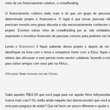
meio de um financiamento coletivo, o crowdfunding.
O financiamento coletivo nada mais é do que um grupo de pessoa
determinado projeto e financiam-o. O legal é que essas pessoas n
precisam investir uma grana absurda e não necessariamente conhecem a
projeto. Existem vários sites de crowdfunding por ai, são verdadeira
esperando o incentivo financeiro de pessoas comuns para poderem ser le
Lendo o
Brainstorm 9
fiquei sabendo desse projeto e depois de ve
identifiquei na hora com o tema e simpatizei muito com a Eliza, fiquei 
relatos das africanas e sem pensar muito resolvi colaborar, fazendo a m
para vários amigos com seus pés na África…
Africanas
from
movere.me
on
Vimeo
.
Sabe aqueles R$15,00 que você paga para ver aquele filme hollywoodi
marca mais caro? Ou então ainda naquele taxi desnecessário que você 
uma puta preguiça de andar? Que tal fazer um pouco diferente e ajudar a