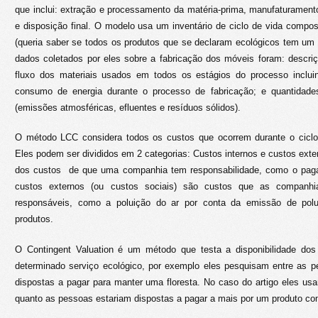
que inclui: extração e processamento da matéria-prima, manufaturamento,
e disposição final. O modelo usa um inventário de ciclo de vida compo
(queria saber se todos os produtos que se declaram ecológicos tem um 
dados coletados por eles sobre a fabricação dos móveis foram: descri
fluxo dos materiais usados em todos os estágios do processo inclui
consumo de energia durante o processo de fabricação; e quantidades
(emissões atmosféricas, efluentes e resíduos sólidos).
O método LCC considera todos os custos que ocorrem durante o ciclo
Eles podem ser divididos em 2 categorias: Custos internos e custos exte
dos custos de que uma companhia tem responsabilidade, como o paga
custos externos (ou custos sociais) são custos que as companh
responsáveis, como a poluição do ar por conta da emissão de polu
produtos.
O Contingent Valuation é um método que testa a disponibilidade do
determinado serviço ecológico, por exemplo eles pesquisam entre as p
dispostas a pagar para manter uma floresta. No caso do artigo eles u
quanto as pessoas estariam dispostas a pagar a mais por um produto c