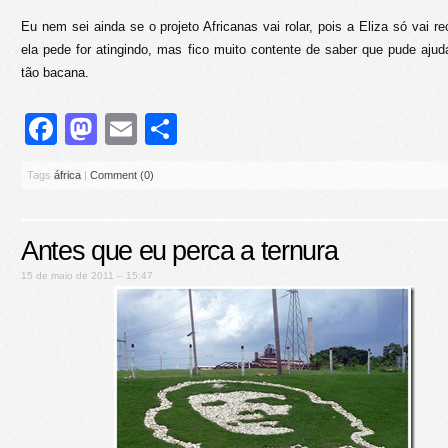
Eu nem sei ainda se o projeto Africanas vai rolar, pois a Eliza só vai re
ela pede for atingindo, mas fico muito contente de saber que pude aju
tão bacana.
Facebook
Mastodon
Email
Share
Tags
áfrica
|
Comment (0)
Antes que eu perca a ternura
15 de maio de 2011 – 15:47