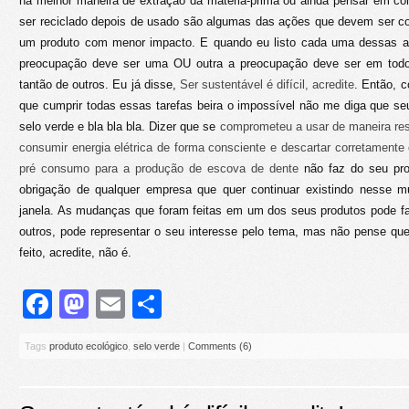
na melhor maneira de extração da matéria-prima ou ainda pensar em c
ser reciclado depois de usado são algumas das ações que devem ser con
um produto com menor impacto. E quando eu listo cada uma dessas a
preocupação deve ser uma OU outra a preocupação deve ser em tod
tantão de outros. Eu já disse,
Ser sustentável é difícil, acredite
. Então, 
que cumprir todas essas tarefas beira o impossível não me diga que se
selo verde e bla bla bla. Dizer que se
comprometeu a usar de maneira res
consumir energia elétrica de forma consciente e descartar corretamente 
pré consumo para a produção de escova de dente
não faz do seu prod
obrigação de qualquer empresa que quer continuar existindo nesse m
janela. As mudanças que foram feitas em um dos seus produtos pode f
outros, pode representar o seu interesse pelo tema, mas não pense qu
feito, acredite, não é.
Facebook
Mastodon
Email
Share
Tags
produto ecológico
,
selo verde
|
Comments (6)