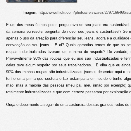
Imagem:
http://www.flickr.com/photos/reiswarez/2797166460/si
E um dos meus
útimos posts
perguntava se seu jeans era sustentáve
da semana
eu resolvi perguntar de novo, seu jeans é sustentável? Se 
apenas o uso da areação para diferenciar seu jeans, agora é a qualidade 
convecção do seu jeans… E ai? Quais garantias temos de que as pe
roupas industrializadas tiveram um mínimo de respeito? De verdade
Provavelmente 90% das roupas que eu uso são industrializadas e ten
delas teve algum respeito por seus trabalhadores… E olha que eu ainda t
90% das minhas roupas são industrializadas (vamos descartar aqui a indu
tenho uma prima que costura e faz estamparia em tecido e tenho algu
mão, mas a maioria das pessoas (meu pai, meu irmão por exemplo) 
totalmente industrializadas e que com certeza passaram por exploração 
Ouça o depoimento a seguir de uma costureira dessas grandes redes de 