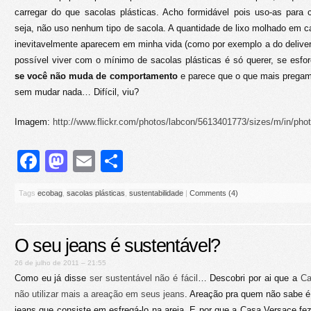
carregar do que sacolas plásticas. Acho formidável pois uso-as para c
seja, não uso nenhum tipo de sacola. A quantidade de lixo molhado em 
inevitavelmente aparecem em minha vida (como por exemplo a do delive
possível viver com o mínimo de sacolas plásticas é só querer, se esfor
se você não muda de comportamento
e parece que o que mais pregam
sem mudar nada… Difícil, viu?
Imagem:
http://www.flickr.com/photos/labcon/5613401773/sizes/m/in/pho
Facebook
Mastodon
Email
Share
Tags
ecobag
,
sacolas plásticas
,
sustentabilidade
|
Comments (4)
O seu jeans é sustentável?
26 de julho de 2011 – 21:55
Como eu já disse
ser sustentável não é fácil
… Descobri por ai que a
Ca
não utilizar mais a areação em seus jeans
. Areação pra quem não sabe é
jeans que consiste em esfregá-lo na areia. E por que a Casa Versace f