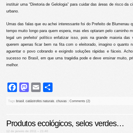
instituir uma “Diretoria de Gelologia” para cuidar das áreas de risco da 
urbano.
Umas das falas que eu achei interessante foi do Prefeito de Blumenau 
tempo muito longo para quem espera, mas eles optaram pelo caminho ma
legal um prefeito/ político enfatizar isso, pois na grande maioria das
querem apenas ficar bem na fita com o eleitorado, imagino o quanto nã
aguentar o povo cobrando e exigindo soluções rápidas e fáceis. A
sucesso no Brasil, em que uma tragédia pode e deve ensinar muito, pri
melhor.
Facebook
Mastodon
Email
Share
Tags
brasil
,
catástrofes naturais
,
chuvas
|
Comments (2)
Produtos ecológicos, selos verdes…
12 de janeiro de 2011 – 21:40