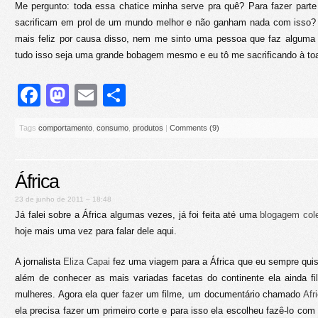
Me pergunto: toda essa chatice minha serve pra quê? Para fazer part
sacrificam em prol de um mundo melhor e não ganham nada com isso? 
mais feliz por causa disso, nem me sinto uma pessoa que faz alguma 
tudo isso seja uma grande bobagem mesmo e eu tô me sacrificando à to
Facebook
Mastodon
Email
Share
Tags
comportamento
,
consumo
,
produtos
|
Comments (9)
África
23 de junho de 2011 – 18:48
Já falei sobre a África algumas vezes, já foi feita até uma
blogagem cole
hoje mais uma vez para falar dele aqui.
A jornalista
Eliza Capai
fez uma viagem para a África que eu sempre quis 
além de conhecer as mais variadas facetas do continente ela ainda fi
mulheres. Agora ela quer fazer um filme, um documentário chamado
Afr
ela precisa fazer um primeiro corte e para isso ela escolheu fazê-lo com