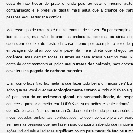
essa de não trocar de prato é lenda pois ao usar o mesmo prat
contaminação e é preferível gastar mais água que a chance de tra
pessoas e/ou estragar a comida.
Mas esse tipo de exemplo é o mais comum de se ver. Eu por exemplo 
lixo de casa, mas vão de carro na padaria da esquina, ou ainda se
esquecem do lixo do resto da casa, como por exemplo o rolo de pa
embalagem do shampoo ou o papel da mala direta que chegou pe
orgânica
, mas deixam todas as luzes da casa acesa o tempo todo. 
conta do desmatamento ou pelos
maus tratos dos animais
, mas comem
deve ter uma
pegada de carbono monstro
…
E ai, como faz? Não faz nada já que fazer tudo beira o impossível? E
acho que se você quer ser
ecologicamente correto
e todo o blablabla q
cá por conta do
aquecimento global, da sustentabilidade, da resp
comece a prestar atenção em TODAS as suas ações e tente reformá-la
que não é nada fácil, eu mesma não dou conta de tudo por uma série 
meus
pecados ambientais confessados
. O que não dá é pra ser
eco
sermão nas pessoas que não fazem isso ou aquilo sabendo que ninguém 
ações individuais e isoladas
significam pouco para mudar de fato os rum