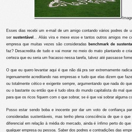
Imag
Esses dias recebi um e-mail de um amigo contando vários podres de 
ser
sustentável
… Aliás vira e mexe esse e tantos outros amigos me 
empresa que muitas vezes são consideradas
benchmark de sustenta
faz? Desacredita de tudo e vai morar no meio do mato plantando e cri
certeza que eu seria um fracasso nessa tarefa, talvez até passasse fo
O que eu quero levantar aqui é que não dá pra ser extremamente radic
ingenuamente acreditando nas empresas e tudo que elas dizem que faze
ou totalmente cético e exigente sempre, argumentando que nada do que
ou o bastante ou então que é tudo obra do mundo capitalista do mal qu
para que os ricos fiquem com o que sobrar, se é que vai sobrar alguma c
Posso estar sendo boba e inocente por dar um voto de confiança p
consideradas sustentáveis, mas tenho plena consciência de que o que
diferencial em relação à média do mercado, ainda é ínfimo perto do que j
qualquer empresa ou pessoa. Saber dos podres e contradições das empr