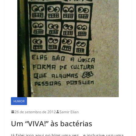
HUMOR
26 de setembro de 2012
Samir Elian
Um “VIVA!” às bactérias
Já falei isso aqui no blog uma vez – e inclusive uso uma