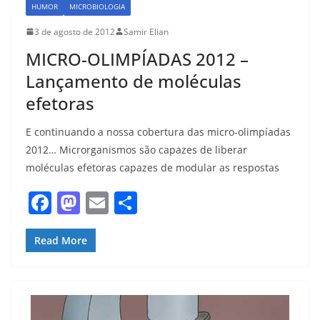
HUMOR
MICROBIOLOGIA
3 de agosto de 2012
Samir Elian
MICRO-OLIMPÍADAS 2012 –
Lançamento de moléculas
efetoras
E continuando a nossa cobertura das micro-olimpíadas
2012… Microrganismos são capazes de liberar
moléculas efetoras capazes de modular as respostas
F
M
E
S
a
a
m
h
c
st
ai
ar
Read More
e
o
l
e
b
d
o
o