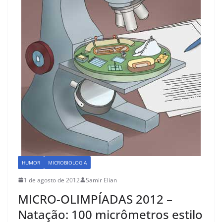
o
n
k
HUMOR
MICROBIOLOGIA
1 de agosto de 2012
Samir Elian
MICRO-OLIMPÍADAS 2012 –
Natação: 100 micrômetros estilo