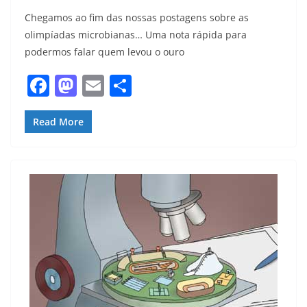
Chegamos ao fim das nossas postagens sobre as
olimpíadas microbianas… Uma nota rápida para
podermos falar quem levou o ouro
F
M
E
S
a
a
m
h
c
st
ai
ar
Read More
e
o
l
e
b
d
o
o
o
n
k