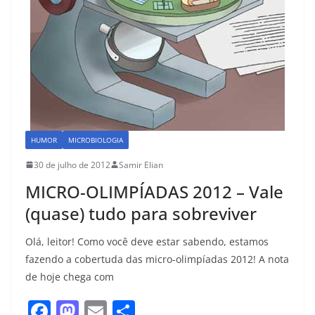
HUMOR
MICROBIOLOGIA
30 de julho de 2012
Samir Elian
MICRO-OLIMPÍADAS 2012 – Vale
(quase) tudo para sobreviver
Olá, leitor! Como você deve estar sabendo, estamos
fazendo a cobertuda das micro-olimpíadas 2012! A nota
de hoje chega com
F
M
E
S