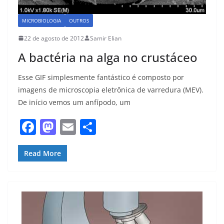
MICROBIOLOGIA
OUTROS
22 de agosto de 2012
Samir Elian
A bactéria na alga no crustáceo
Esse GIF simplesmente fantástico é composto por
imagens de microscopia eletrônica de varredura (MEV).
De início vemos um anfípodo, um
F
M
E
S
a
a
m
h
c
st
ai
ar
Read More
e
o
l
e
b
d
o
o
o
n