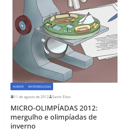
k
HUMOR
MICROBIOLOGIA
11 de agosto de 2012
Samir Elian
MICRO-OLIMPÍADAS 2012:
mergulho e olimpíadas de
inverno