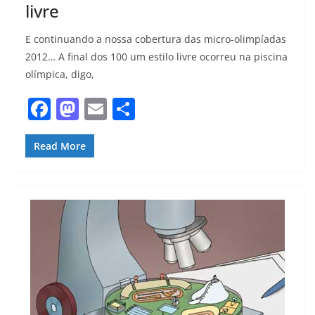
livre
E continuando a nossa cobertura das micro-olimpíadas
2012… A final dos 100 um estilo livre ocorreu na piscina
olímpica, digo,
F
M
E
S
a
a
m
h
c
st
ai
ar
Read More
e
o
l
e
b
d
o
o
o
n
k