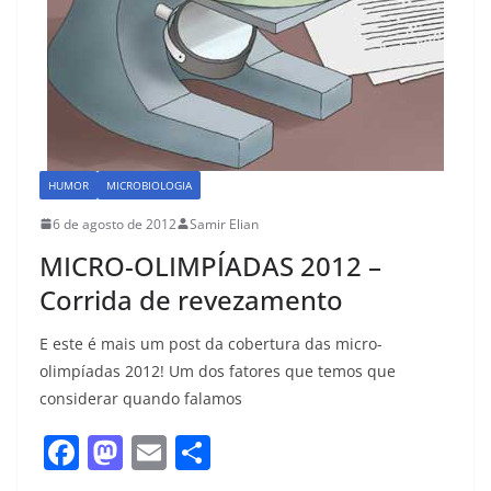
HUMOR
MICROBIOLOGIA
6 de agosto de 2012
Samir Elian
MICRO-OLIMPÍADAS 2012 –
Corrida de revezamento
E este é mais um post da cobertura das micro-
olimpíadas 2012! Um dos fatores que temos que
considerar quando falamos
F
M
E
S
a
a
m
h