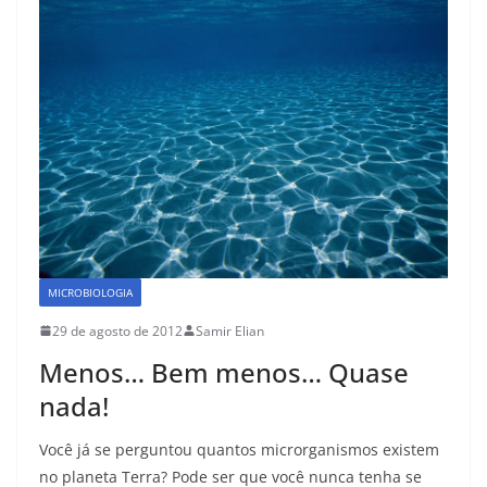
o
o
o
n
k
MICROBIOLOGIA
29 de agosto de 2012
Samir Elian
Menos… Bem menos… Quase
nada!
Você já se perguntou quantos microrganismos existem
no planeta Terra? Pode ser que você nunca tenha se