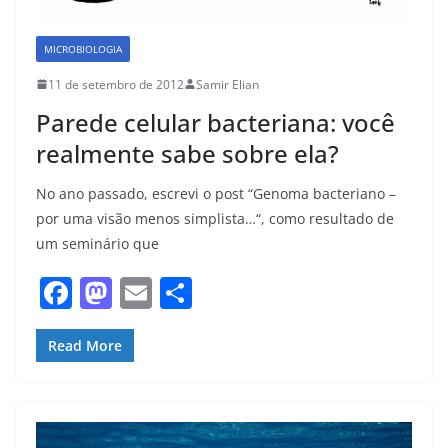
MICROBIOLOGIA
11 de setembro de 2012
Samir Elian
Parede celular bacteriana: você
realmente sabe sobre ela?
No ano passado, escrevi o post “Genoma bacteriano –
por uma visão menos simplista…“, como resultado de
um seminário que
F
M
E
S
a
a
m
h
c
st
ai
ar
Read More
e
o
l
e
b
d