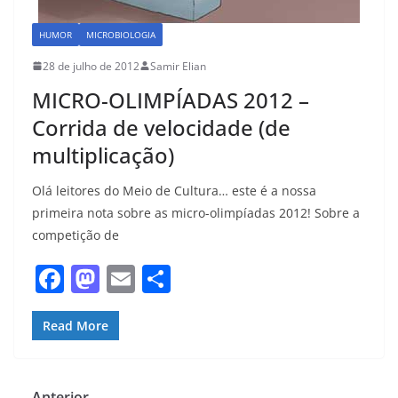
HUMOR
MICROBIOLOGIA
28 de julho de 2012
Samir Elian
MICRO-OLIMPÍADAS 2012 –
Corrida de velocidade (de
multiplicação)
Olá leitores do Meio de Cultura… este é a nossa
primeira nota sobre as micro-olimpíadas 2012! Sobre a
competição de
F
M
E
S
a
a
m
h
c
st
ai
ar
Read More
e
o
l
e
b
d
← Anterior