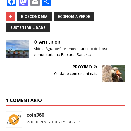
F
M
E
S
a
a
m
h
c
st
ai
ar
BIOECONOMIA
ECONOMIA VERDE
e
o
l
e
SUSTENTABILIDADE
b
d
ANTERIOR
o
o
Aldeia Aguapeú promove turismo de base
o
n
comunitária na Baixada Santista
k
PRÓXIMO
Cuidado com os animais
1 COMENTÁRIO
coin360
29 DE DEZEMBRO DE 2025 EM 22:17