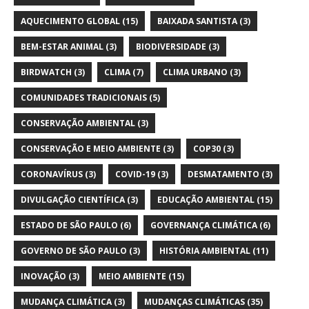
AQUECIMENTO GLOBAL
(15)
BAIXADA SANTISTA
(3)
BEM-ESTAR ANIMAL
(3)
BIODIVERSIDADE
(3)
BIRDWATCH
(3)
CLIMA
(7)
CLIMA URBANO
(3)
COMUNIDADES TRADICIONAIS
(5)
CONSERVAÇÃO AMBIENTAL
(3)
CONSERVAÇÃO E MEIO AMBIENTE
(3)
COP30
(3)
CORONAVÍRUS
(3)
COVID-19
(3)
DESMATAMENTO
(3)
DIVULGAÇÃO CIENTÍFICA
(3)
EDUCAÇÃO AMBIENTAL
(15)
ESTADO DE SÃO PAULO
(6)
GOVERNANÇA CLIMÁTICA
(6)
GOVERNO DE SÃO PAULO
(3)
HISTÓRIA AMBIENTAL
(11)
INOVAÇÃO
(3)
MEIO AMBIENTE
(15)
MUDANÇA CLIMÁTICA
(3)
MUDANÇAS CLIMÁTICAS
(35)