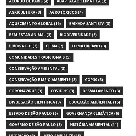
ACORDO DE PARIS
(4)
ADAPTAÇÃO CLIMÁTICA
(3)
AGRICULTURA
(3)
AGROTÓXICOS
(4)
AQUECIMENTO GLOBAL
(15)
BAIXADA SANTISTA
(3)
BEM-ESTAR ANIMAL
(3)
BIODIVERSIDADE
(3)
BIRDWATCH
(3)
CLIMA
(7)
CLIMA URBANO
(3)
COMUNIDADES TRADICIONAIS
(5)
CONSERVAÇÃO AMBIENTAL
(3)
CONSERVAÇÃO E MEIO AMBIENTE
(3)
COP30
(3)
CORONAVÍRUS
(3)
COVID-19
(3)
DESMATAMENTO
(3)
DIVULGAÇÃO CIENTÍFICA
(3)
EDUCAÇÃO AMBIENTAL
(15)
ESTADO DE SÃO PAULO
(6)
GOVERNANÇA CLIMÁTICA
(6)
GOVERNO DE SÃO PAULO
(3)
HISTÓRIA AMBIENTAL
(11)
INOVAÇÃO
(3)
MEIO AMBIENTE
(15)