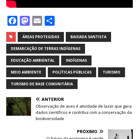
F
M
E
S
a
a
m
h
c
st
ai
ar
ÁREAS PROTEGIDAS
BAIXADA SANTISTA
e
o
l
e
DEMARCAÇÃO DE TERRAS INDÍGENAS
b
d
EDUCAÇÃO AMBIENTAL
INDÍGENAS
o
o
MEIO AMBIENTE
POLÍTICAS PÚBLICAS
TURISMO
o
n
TURISMO DE BASE COMUNITÁRIA
k
ANTERIOR
Observação de aves é atividade de lazer que gera
dados científicos e contribui com a conservação da
biodiversidade
PRÓXIMO
O futuro da economia é verde