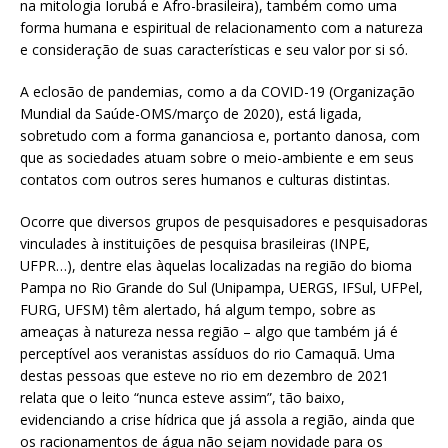
na mitologia Iorubá e Afro-brasileira), também como uma
forma humana e espiritual de relacionamento com a natureza
e consideração de suas características e seu valor por si só.
A eclosão de pandemias, como a da COVID-19 (Organização
Mundial da Saúde-OMS/março de 2020), está ligada,
sobretudo com a forma gananciosa e, portanto danosa, com
que as sociedades atuam sobre o meio-ambiente e em seus
contatos com outros seres humanos e culturas distintas.
Ocorre que diversos grupos de pesquisadores e pesquisadoras
vinculades à instituições de pesquisa brasileiras (INPE,
UFPR…), dentre elas àquelas localizadas na região do bioma
Pampa no Rio Grande do Sul (Unipampa, UERGS, IFSul, UFPel,
FURG, UFSM) têm alertado, há algum tempo, sobre as
ameaças à natureza nessa região – algo que também já é
perceptível aos veranistas assíduos do rio Camaquã. Uma
destas pessoas que esteve no rio em dezembro de 2021
relata que o leito “nunca esteve assim”, tão baixo,
evidenciando a crise hídrica que já assola a região, ainda que
os racionamentos de água não sejam novidade para os