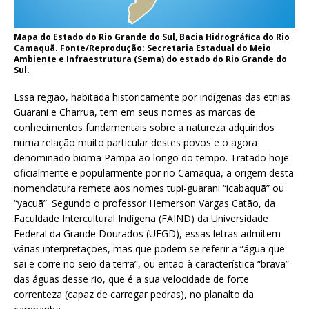
Mapa do Estado do Rio Grande do Sul, Bacia Hidrográfica do Rio
Camaquã. Fonte/Reprodução: Secretaria Estadual do Meio
Ambiente e Infraestrutura (Sema) do estado do Rio Grande do
Sul.
Essa região, habitada historicamente por indígenas das etnias
Guarani e Charrua, tem em seus nomes as marcas de
conhecimentos fundamentais sobre a natureza adquiridos
numa relação muito particular destes povos e o agora
denominado bioma Pampa ao longo do tempo. Tratado hoje
oficialmente e popularmente por rio Camaquã, a origem desta
nomenclatura remete aos nomes tupi-guarani “icabaquã” ou
“yacuã”. Segundo o professor Hemerson Vargas Catão, da
Faculdade Intercultural Indígena (FAIND) da Universidade
Federal da Grande Dourados (UFGD), essas letras admitem
várias interpretações, mas que podem se referir a “água que
sai e corre no seio da terra”, ou então à característica “brava”
das águas desse rio, que é a sua velocidade de forte
correnteza (capaz de carregar pedras), no planalto da