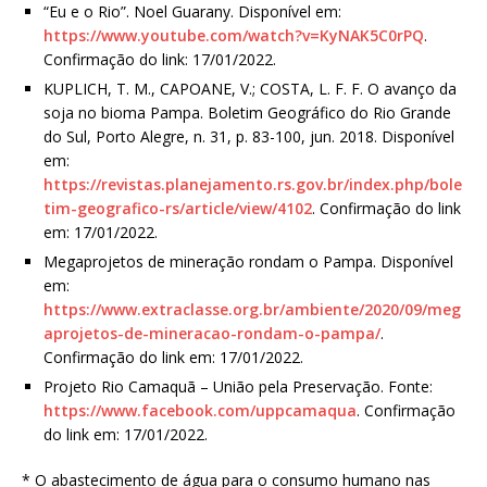
“Eu e o Rio”. Noel Guarany. Disponível em:
https://www.youtube.com/watch?v=KyNAK5C0rPQ
.
Confirmação do link: 17/01/2022.
KUPLICH, T. M., CAPOANE, V.; COSTA, L. F. F. O avanço da
soja no bioma Pampa. Boletim Geográfico do Rio Grande
do Sul, Porto Alegre, n. 31, p. 83-100, jun. 2018. Disponível
em:
https://revistas.planejamento.rs.gov.br/index.php/bole
tim-geografico-rs/article/view/4102
. Confirmação do link
em: 17/01/2022.
Megaprojetos de mineração rondam o Pampa. Disponível
em:
https://www.extraclasse.org.br/ambiente/2020/09/meg
aprojetos-de-mineracao-rondam-o-pampa/
.
Confirmação do link em: 17/01/2022.
Projeto Rio Camaquã – União pela Preservação. Fonte:
https://www.facebook.com/uppcamaqua
. Confirmação
do link em: 17/01/2022.
* O abastecimento de água para o consumo humano nas