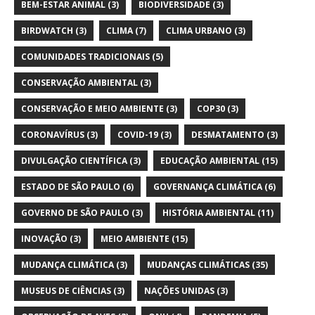
BEM-ESTAR ANIMAL
(3)
BIODIVERSIDADE
(3)
BIRDWATCH
(3)
CLIMA
(7)
CLIMA URBANO
(3)
COMUNIDADES TRADICIONAIS
(5)
CONSERVAÇÃO AMBIENTAL
(3)
CONSERVAÇÃO E MEIO AMBIENTE
(3)
COP30
(3)
CORONAVÍRUS
(3)
COVID-19
(3)
DESMATAMENTO
(3)
DIVULGAÇÃO CIENTÍFICA
(3)
EDUCAÇÃO AMBIENTAL
(15)
ESTADO DE SÃO PAULO
(6)
GOVERNANÇA CLIMÁTICA
(6)
GOVERNO DE SÃO PAULO
(3)
HISTÓRIA AMBIENTAL
(11)
INOVAÇÃO
(3)
MEIO AMBIENTE
(15)
MUDANÇA CLIMÁTICA
(3)
MUDANÇAS CLIMÁTICAS
(35)
MUSEUS DE CIÊNCIAS
(3)
NAÇÕES UNIDAS
(3)