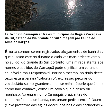
Leito do rio Camaquã entre os municípios de Bagé e Caçapava
do Sul, estado do Rio Grande do Sul / Imagem por Felipe de
Almeida Borges.
É muito comum serem registrados afogamentos de banhistas
que buscam este rio durante o cada vez mais ardente verão
no sul do Rio Grande do Sul, portanto, uma mirada atenta aos
nomes e apelidos do Camaquã pode significar um veraneio
saudável e mais responsável. Por isso mesmo, no título deste
texto está a palavra “caborteiro”, expressão peculiar do
vocabulário sul-rio-grandense, que se refere àquele que é tido
como não confiável, como um cavalo que é arisco ou
manhoso. Ao entrar no rio Camaquã, praticantes do
candomblé ou da umbanda, costumam pedir licença à Oxum
(Orixá protetora das águas doces, dos rios e das cachoeiras –