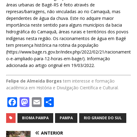
áreas urbanas de Bagé-RS é feito através de
represas/barragens, não vinculadas ao rio Camaquã, mas
dependentes de água da chuva. Este rio adquire maior
importância neste sentido para alguns municípios da bacia
hidrográfica do Camaquã, áreas rurais e territórios dos povos
indígenas nesta região. Os racionamentos de água em Bagé
tem presença histórica na rotina da população
(https://www.bage.rs.gov.br/index.php/2022/02/21/racionament
o-e-ampliado-para-12-horas-em-bage/). Informação
adicionada ao artigo original em 19/03/2022.
Felipe de Almeida Borges
tem interesse e formação
acadêmica em História e Divulgação Científica e Cultural.
F
M
E
S
a
a
m
h
c
st
ai
ar
BIOMA PAMPA
PAMPA
RIO GRANDE DO SUL
e
o
l
e
ANTERIOR