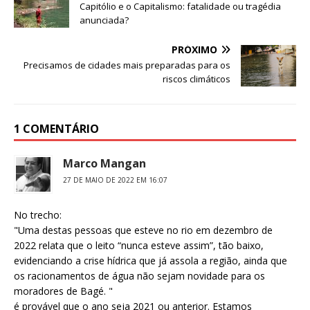
b
d
Capitólio e o Capitalismo: fatalidade ou tragédia
anunciada?
o
o
o
n
PRÓXIMO
Precisamos de cidades mais preparadas para os
k
riscos climáticos
1 COMENTÁRIO
Marco Mangan
27 DE MAIO DE 2022 EM 16:07
No trecho:
"Uma destas pessoas que esteve no rio em dezembro de
2022 relata que o leito “nunca esteve assim”, tão baixo,
evidenciando a crise hídrica que já assola a região, ainda que
os racionamentos de água não sejam novidade para os
moradores de Bagé. "
é provável que o ano seja 2021 ou anterior. Estamos