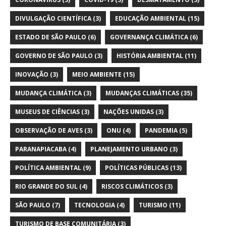
DIVULGAÇÃO CIENTÍFICA
(3)
EDUCAÇÃO AMBIENTAL
(15)
ESTADO DE SÃO PAULO
(6)
GOVERNANÇA CLIMÁTICA
(6)
GOVERNO DE SÃO PAULO
(3)
HISTÓRIA AMBIENTAL
(11)
INOVAÇÃO
(3)
MEIO AMBIENTE
(15)
MUDANÇA CLIMÁTICA
(3)
MUDANÇAS CLIMÁTICAS
(35)
MUSEUS DE CIÊNCIAS
(3)
NAÇÕES UNIDAS
(3)
OBSERVAÇÃO DE AVES
(3)
ONU
(4)
PANDEMIA
(5)
PARANAPIACABA
(4)
PLANEJAMENTO URBANO
(3)
POLÍTICA AMBIENTAL
(9)
POLÍTICAS PÚBLICAS
(13)
RIO GRANDE DO SUL
(4)
RISCOS CLIMÁTICOS
(3)
SÃO PAULO
(7)
TECNOLOGIA
(4)
TURISMO
(11)
TURISMO DE BASE COMUNITÁRIA
(3)