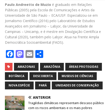
Paulo Andreetto de Muzio
é graduado em Relações
Públicas (2005) pela Escola de Comunicações e Artes da
Universidade de São Paulo – ECA/USP. Especializou-se em
Jornalismo Científico (2016) pelo Laboratório de Estudos
Avançados em Jornalismo – Labjor, da Universidade de
Campinas – Unicamp, e é mestre em Divulgação Científica e
Cultural (2020), também pelo Labjor. Atua na Frente Ampla
Democrática Socioambiental (FADS).
F
M
E
S
a
a
m
h
c
st
ai
ar
AMAZONAS
AMAZÔNIA
ÁREAS PROTEGIDAS
e
o
l
e
BOTÂNICA
DESCOBERTA
MUSEUS DE CIÊNCIAS
b
d
NOVA ESPÉCIE
PARÁ
UNIDADES DE CONSERVAÇÃO
o
o
ANTERIOR
o
n
Tragédias climáticas representam descaso público
k
com os riscos ambientais e os mais pobres