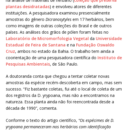
na análise de materiais de herbário (
coleção que preserva
plantas desidratadas
) e envolveu atores de diferentes
instituições. A pesquisadora examinou presencialmente
amostras do gênero
Dicranosytyles
em 17 herbários, bem
como imagens de outras coleções do Brasil e de outros
países. As análises dos grãos de pólen foram feitas no
Laboratório de Micromorfologia Vegetal
da
Universidade
Estadual de Feira de Santana
e na
Fundação Oswaldo
Cruz
, ambos no estado da Bahia. O trabalho tem ainda a
coorientação de uma pesquisadora científica do
Instituto de
Pesquisas Ambientais
, de São Paulo.
A doutoranda conta que chegou a tentar coletar novas
amostras da espécie recém-descoberta em campo, mas sem
sucesso. “Fiz bastante coletas, fui até o local de coleta de um
dos registros da D. yrypoana, mas não a encontramos na
natureza. Essa planta ainda não foi reencontrada desde a
década de 1990”, comenta.
Conforme o texto do artigo científico,
“Os espécimes de D.
yrypoana permaneceram nos herbários com identificação