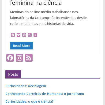
feminina na ciência
Meninas do ensino médio trabalhando nos
laboratórios da Unicamp são incentivadas desde
cedo e mudam as suas histórias de vida.
F
T
P
W
S
a
w
i
h
h
c
i
n
a
a
Read More
e
t
t
t
r
b
t
e
s
e
o
e
r
A
F
In
F
o
r
e
p
k
s
p
a
st
e
t
c
a
e
Posts
e
gr
d
b
a
Curiosidades: Reciclagem
o
m
Conhecendo Carreiras de Humanas: o Jornalismo
o
Curiosidades: o que é ciência?