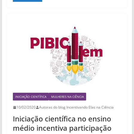
b
t
e
s
e
o
e
r
A
o
r
e
p
k
s
p
t
INICIAÇÃO CIENTÍFICA
MULHERES NA CIÊNCIA
10/02/2020
Autoras do blog Incentivando Elas na Ciência
Iniciação científica no ensino
médio incentiva participação