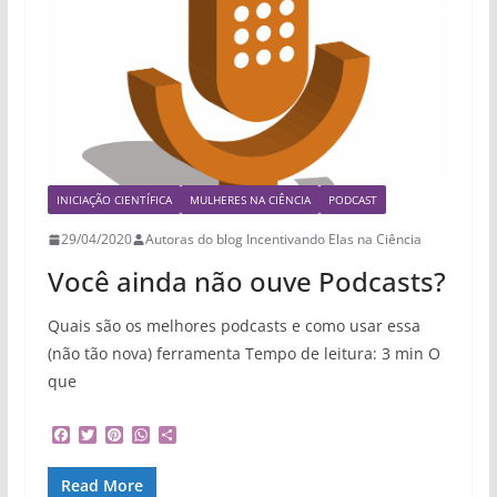
INICIAÇÃO CIENTÍFICA
MULHERES NA CIÊNCIA
PODCAST
29/04/2020
Autoras do blog Incentivando Elas na Ciência
Você ainda não ouve Podcasts?
Quais são os melhores podcasts e como usar essa
(não tão nova) ferramenta Tempo de leitura: 3 min O
que
F
T
P
W
S
a
w
i
h
h
c
i
n
a
a
Read More
e
t
t
t
r