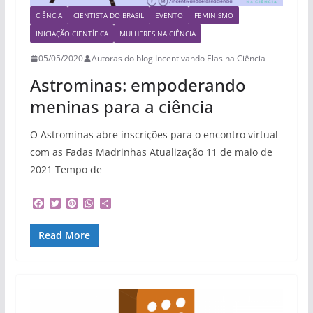
CIÊNCIA
CIENTISTA DO BRASIL
EVENTO
FEMINISMO
INICIAÇÃO CIENTÍFICA
MULHERES NA CIÊNCIA
05/05/2020
Autoras do blog Incentivando Elas na Ciência
Astrominas: empoderando
meninas para a ciência
O Astrominas abre inscrições para o encontro virtual
com as Fadas Madrinhas Atualização 11 de maio de
2021 Tempo de
F
T
P
W
S
a
w
i
h
h
c
i
n
a
a
Read More
e
t
t
t
r
b
t
e
s
e
o
e
r
A
o
r
e
p
k
s
p
t