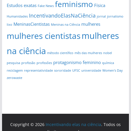
feminismo
Estudos
exatas
Física
Fake News
IncentivandoElasNaCiência
Humanidades
jornal
jornalismo
MeninasCientistas
mulheres
lixo
Meninas na Ciência
mulheres
mulheres cientistas
na ciência
método científico
mês das mulheres
nobel
protagonismo feminino
pesquisa
profissão
profissões
química
reciclagem
representatividade
sororidade
UFSC
universidade
Women's Day
zerowaste
Copyright © 2026
Incentivando elas na ciência
. Todos os