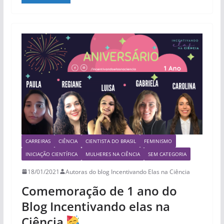
b
t
e
s
e
o
e
r
A
o
r
e
p
k
s
p
t
CARREIRAS
CIÊNCIA
CIENTISTA DO BRASIL
FEMINISMO
INICIAÇÃO CIENTÍFICA
MULHERES NA CIÊNCIA
SEM CATEGORIA
18/01/2021
Autoras do blog Incentivando Elas na Ciência
Comemoração de 1 ano do
Blog Incentivando elas na
Ciência