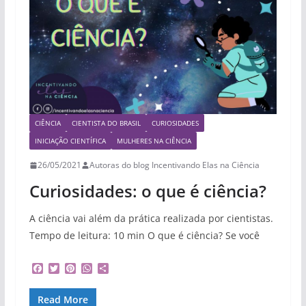
CIÊNCIA
CIENTISTA DO BRASIL
CURIOSIDADES
INICIAÇÃO CIENTÍFICA
MULHERES NA CIÊNCIA
26/05/2021
Autoras do blog Incentivando Elas na Ciência
Curiosidades: o que é ciência?
A ciência vai além da prática realizada por cientistas.
Tempo de leitura: 10 min O que é ciência? Se você
F
T
P
W
S
a
w
i
h
h
c
i
n
a
a
Read More
e
t
t
t
r