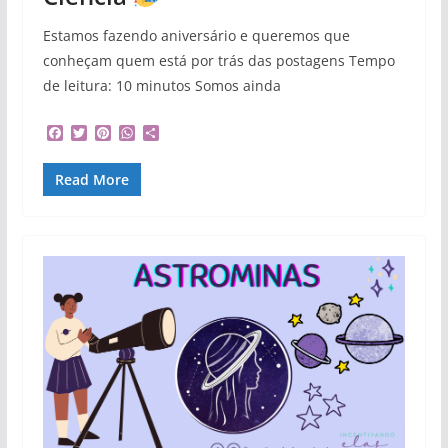
Estamos fazendo aniversário e queremos que
conheçam quem está por trás das postagens Tempo
de leitura: 10 minutos Somos ainda
F
T
P
W
S
a
w
i
h
h
c
i
n
a
a
Read More
e
t
t
t
r
b
t
e
s
e
o
e
r
A
o
r
e
p
k
s
p
t