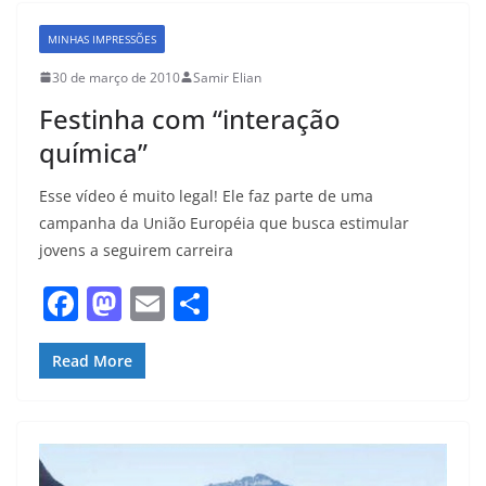
b
d
MINHAS IMPRESSÕES
o
o
30 de março de 2010
Samir Elian
o
n
Festinha com “interação
k
química”
Esse vídeo é muito legal! Ele faz parte de uma
campanha da União Européia que busca estimular
jovens a seguirem carreira
F
M
E
S
a
a
m
h
c
st
ai
ar
Read More
e
o
l
e
b
d
o
o