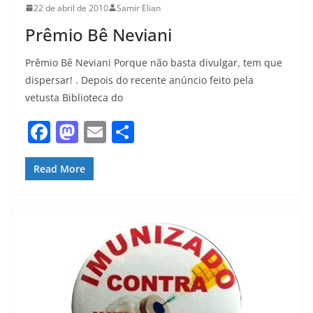
22 de abril de 2010
Samir Elian
Prêmio Bê Neviani
Prêmio Bê Neviani Porque não basta divulgar, tem que
dispersar! . Depois do recente anúncio feito pela
vetusta Biblioteca do
F
M
E
S
a
a
m
h
c
st
ai
ar
Read More
e
o
l
e
b
d
o
o
o
n
k