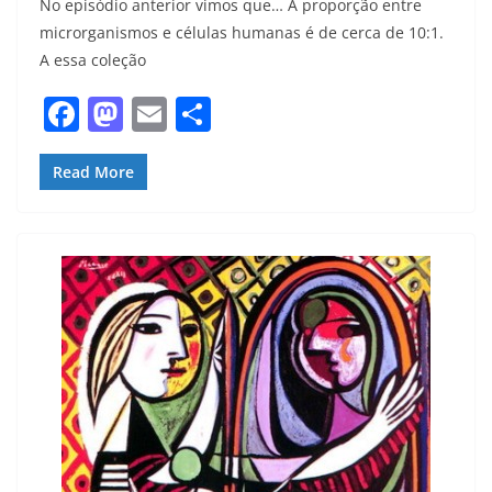
No episódio anterior vimos que… A proporção entre
microrganismos e células humanas é de cerca de 10:1.
A essa coleção
F
M
E
S
a
a
m
h
c
st
ai
ar
Read More
e
o
l
e
b
d
o
o
o
n
k