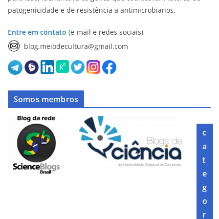
patogenicidade e de resistência a antimicrobianos.
Entre em contato
(e-mail e redes sociais)
blog.meiodecultura@gmail.com
Somos membros
c
a
t
e
g
o
r