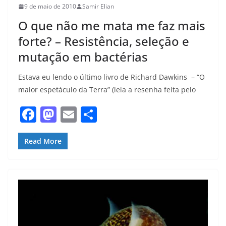
9 de maio de 2010
Samir Elian
O que não me mata me faz mais
forte? – Resistência, seleção e
mutação em bactérias
Estava eu lendo o último livro de Richard Dawkins – “O
maior espetáculo da Terra” (leia a resenha feita pelo
F
M
E
S
a
a
m
h
c
st
ai
ar
Read More
e
o
l
e
b
d
o
o
o
n