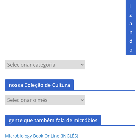
i
z
a
n
d
o
nossa Coleção de Cultura
gente que também fala de micróbios
Microbiology Book OnLine (INGLÊS)