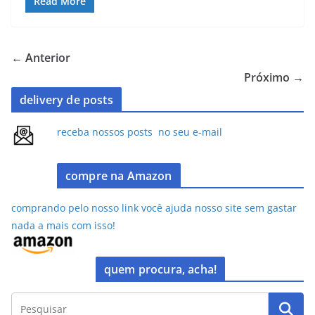
c
st
ai
ar
Read More
e
o
l
e
b
d
← Anterior
o
o
Próximo →
o
n
delivery de posts
k
receba nossos posts no seu e-mail
compre na Amazon
comprando pelo nosso link você ajuda nosso site sem gastar
nada a mais com isso!
quem procura, acha!