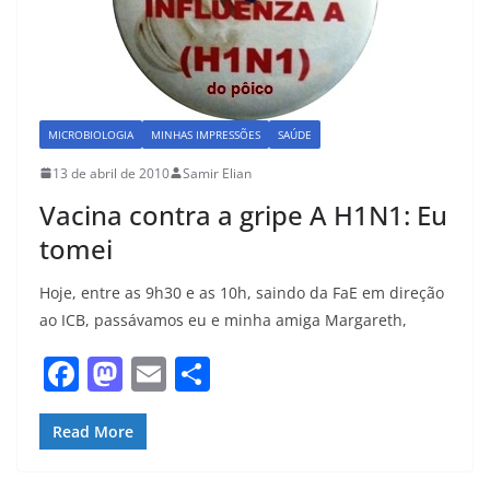
MICROBIOLOGIA
MINHAS IMPRESSÕES
SAÚDE
13 de abril de 2010
Samir Elian
Vacina contra a gripe A H1N1: Eu
tomei
Hoje, entre as 9h30 e as 10h, saindo da FaE em direção
ao ICB, passávamos eu e minha amiga Margareth,
F
M
E
S
a
a
m
h
c
st
ai
ar
Read More
e
o
l
e