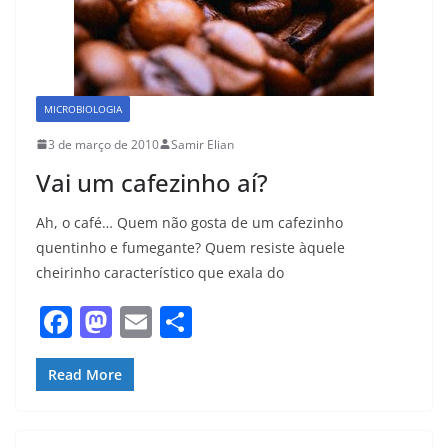
MICROBIOLOGIA
3 de março de 2010
Samir Elian
Vai um cafezinho aí?
Ah, o café… Quem não gosta de um cafezinho
quentinho e fumegante? Quem resiste àquele
cheirinho característico que exala do
F
M
E
S
a
a
m
h
c
st
ai
ar
Read More
e
o
l
e