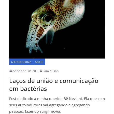
k
MICROBIOLOGIA
SAÚDE
22 de abril de 2010
Samir Elian
Laços de união e comunicação
em bactérias
Post dedicado à minha querida Bê Neviani. Ela que com
seus autoindutores vai agregando e agregando
pessoas, fazendo surgir novos