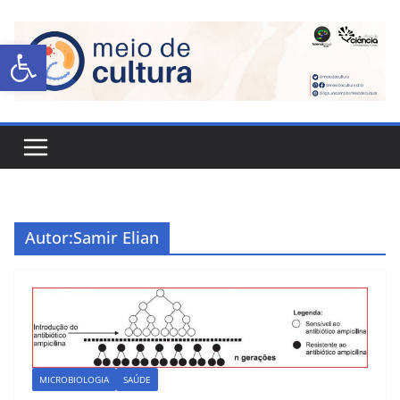
Abrir a barra de ferramentas
Autor:
Samir Elian
MICROBIOLOGIA
SAÚDE