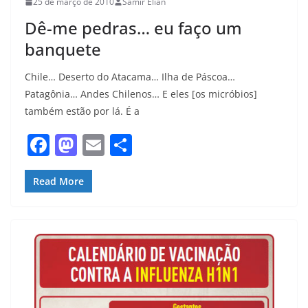
25 de março de 2010
Samir Elian
Dê-me pedras… eu faço um
banquete
Chile… Deserto do Atacama… Ilha de Páscoa…
Patagônia… Andes Chilenos… E eles [os micróbios]
também estão por lá. É a
F
M
E
S
a
a
m
h
c
st
ai
ar
Read More
e
o
l
e
b
d
o
o
o
n
k