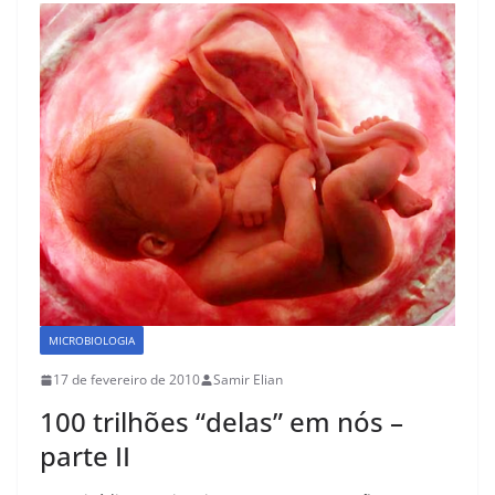
b
d
o
o
o
n
k
MICROBIOLOGIA
17 de fevereiro de 2010
Samir Elian
100 trilhões “delas” em nós –
parte II