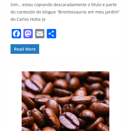
Sim… estou copiando descaradamente o título e parte
do conteúdo do blogue “Brontossauros em meu Jardim”
do Carlos Hotta [e
F
M
E
S
a
a
m
h
c
st
ai
ar
Read More
e
o
l
e
b
d
o
o
o
n
k