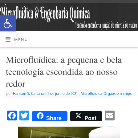
Abrir a barra de ferramentas
MENU
Microfluídica: a pequena e bela
tecnologia escondida ao nosso
redor
por
Harrson S. Santana
|
2 de junho de 2021
|
Microfluídica
,
Órgãos-em-chips
Facebook
Twitter
Emai
Share
Post