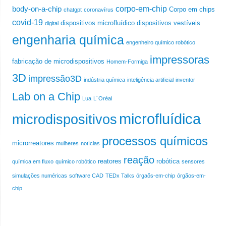
corpo-em-chip
body-on-a-chip
Corpo em chips
chatgpt
coronavírus
covid-19
dispositivos microfluídico
dispositivos vestíveis
digital
engenharia química
engenheiro químico robótico
impressoras
fabricação de microdispositivos
Homem-Formiga
3D
impressão3D
indústria química
inteligência artificial
inventor
Lab on a Chip
Lua
L´Oréal
microfluídica
microdispositivos
processos químicos
microrreatores
mulheres
notícias
reação
reatores
robótica
química em fluxo
químico robótico
sensores
simulações numéricas
software CAD
TEDx Talks
órgaõs-em-chip
órgãos-em-
chip