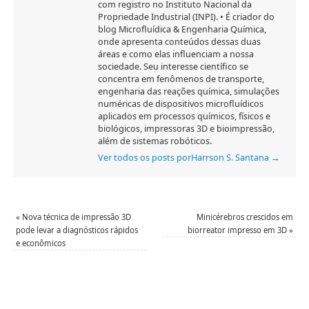
com registro no Instituto Nacional da
Propriedade Industrial (INPI). • É criador do
blog Microfluídica & Engenharia Química,
onde apresenta conteúdos dessas duas
áreas e como elas influenciam a nossa
sociedade. Seu interesse científico se
concentra em fenômenos de transporte,
engenharia das reações química, simulações
numéricas de dispositivos microfluídicos
aplicados em processos químicos, físicos e
biológicos, impressoras 3D e bioimpressão,
além de sistemas robóticos.
Ver todos os posts porHarrson S. Santana
→
«
Nova técnica de impressão 3D
Minicérebros crescidos em
pode levar a diagnósticos rápidos
biorreator impresso em 3D
»
e econômicos