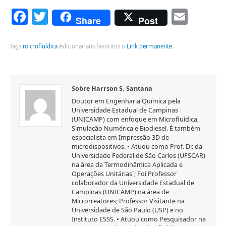
Facebook
Twitter
Emai
Share
Post
Tags
microfluídica
.
Adicionar aos favoritos o
Link permanente
.
Sobre Harrson S. Santana
Doutor em Engenharia Química pela
Universidade Estadual de Campinas
(UNICAMP) com enfoque em Microfluídica,
Simulação Numérica e Biodiesel. É também
especialista em Impressão 3D de
microdispositivos. • Atuou como Prof. Dr. da
Universidade Federal de São Carlos (UFSCAR)
na área da Termodinâmica Aplicada e
Operações Unitárias`; Foi Professor
colaborador da Universidade Estadual de
Campinas (UNICAMP) na área de
Microrreatores; Professor Visitante na
Universidade de São Paulo (USP) e no
Instituto ESSS. • Atuou como Pesquisador na