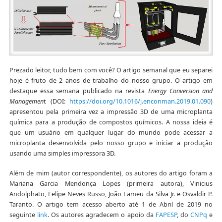
Prezado leitor, tudo bem com você? O artigo semanal que eu separei
hoje é fruto de 2 anos de trabalho do nosso grupo. O artigo em
destaque essa semana publicado na revista
Energy Conversion and
Managemen
t (DOI:
https://doi.org/10.1016/j.enconman.2019.01.090
)
apresentou pela primeira vez a impressão 3D de uma microplanta
química para a produção de compostos químicos. A nossa ideia é
que um usuário em qualquer lugar do mundo pode acessar a
microplanta desenvolvida pelo nosso grupo e iniciar a produção
usando uma simples impressora 3D.
Além de mim (autor correspondente), os autores do artigo foram a
Mariana Garcia Mendonça Lopes (primeira autora), Vinicius
Andolphato, Felipe Neves Russo, João Lameu da Silva Jr. e Osvaldir P.
Taranto. O artigo tem acesso aberto até 1 de Abril de 2019 no
seguinte
link
. Os autores agradecem o
apoio da
FAPESP
, do
CNPq
e