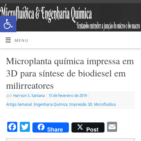
Abrir a barra de ferramentas
MENU
Microplanta química impressa em
3D para síntese de biodiesel em
milirreatores
por
Harrson S. Santana
|
15 de fevereiro de 2019
|
Artigo Semanal
,
Engenharia Química
,
Impressão 3D
,
Microfluídica
Facebook
Twitter
Emai
Share
Post