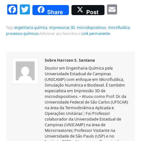
Facebook
Twitter
Emai
Share
Post
Tags
engenharia química
,
impressoras 3D
,
microdispositivos
,
microfluídica
,
processos químicos
.
Adicionar aos favoritos o
Link permanente
.
Sobre Harrson S. Santana
Doutor em Engenharia Química pela
Universidade Estadual de Campinas
(UNICAMP) com enfoque em Microfluídica,
Simulação Numérica e Biodiesel. É também
especialista em Impressão 3D de
microdispositivos. • Atuou como Prof. Dr. da
Universidade Federal de São Carlos (UFSCAR)
na área da Termodinâmica Aplicada e
Operações Unitárias`; Foi Professor
colaborador da Universidade Estadual de
Campinas (UNICAMP) na área de
Microrreatores; Professor Visitante na
Universidade de São Paulo (USP) e no