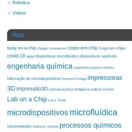
Robótica
Vídeos
TAGS
corpo-em-chip
body-on-a-chip
Corpo em chips
chatgpt
coronavírus
covid-19
dispositivos microfluídico
dispositivos vestíveis
digital
engenharia química
engenheiro químico robótico
impressoras
fabricação de microdispositivos
Homem-Formiga
3D
impressão3D
indústria química
inteligência artificial
inventor
Lab on a Chip
Lua
L´Oréal
microfluídica
microdispositivos
processos químicos
microrreatores
mulheres
notícias