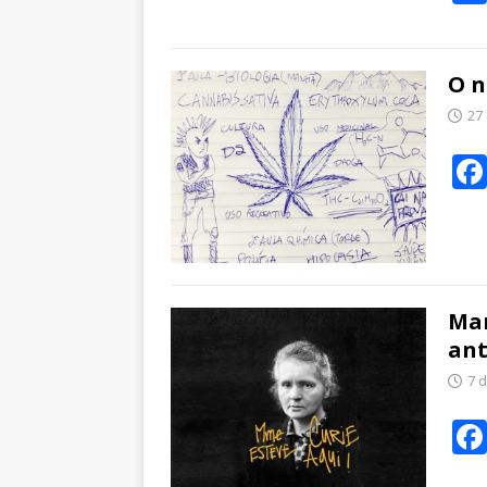
O n
27
Mar
ant
7 