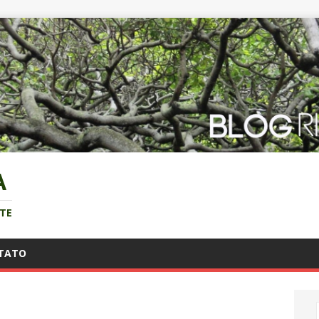
A
NTE
TATO