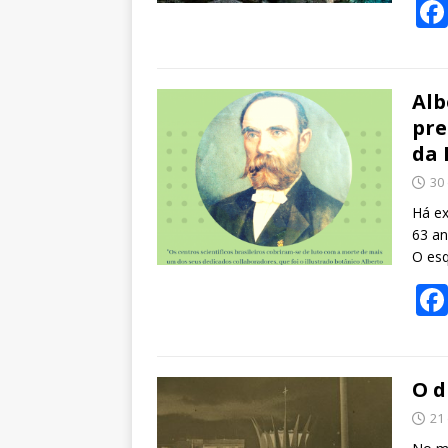
Alb
pre
da 
30
Há ex
63 an
O es
O d
21