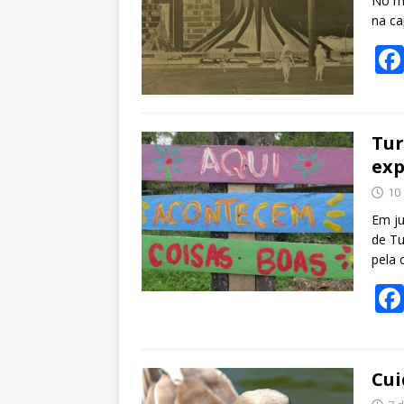
No me
na ca
Tur
exp
10
Em ju
de Tu
pela 
Cui