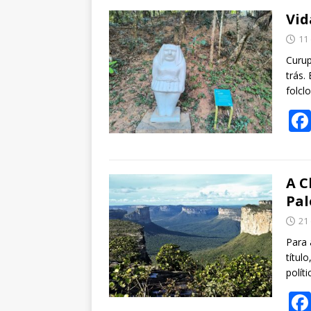
Vid
11
Curup
trás.
folcl
A C
Pal
21 
Para 
títul
polít