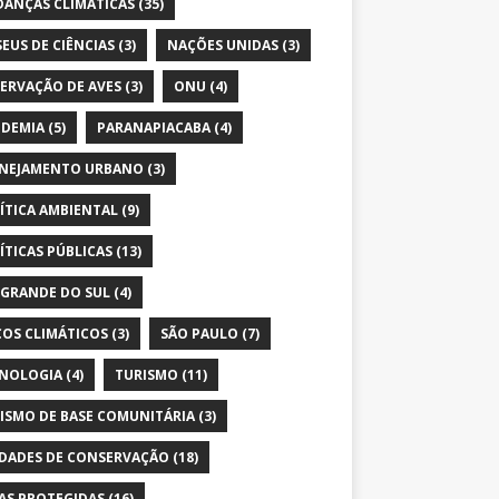
ANÇAS CLIMÁTICAS
(35)
EUS DE CIÊNCIAS
(3)
NAÇÕES UNIDAS
(3)
ERVAÇÃO DE AVES
(3)
ONU
(4)
DEMIA
(5)
PARANAPIACABA
(4)
NEJAMENTO URBANO
(3)
ÍTICA AMBIENTAL
(9)
ÍTICAS PÚBLICAS
(13)
 GRANDE DO SUL
(4)
COS CLIMÁTICOS
(3)
SÃO PAULO
(7)
NOLOGIA
(4)
TURISMO
(11)
ISMO DE BASE COMUNITÁRIA
(3)
DADES DE CONSERVAÇÃO
(18)
AS PROTEGIDAS
(16)