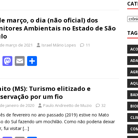
e
to
ai
ar
CAT
b
d
l
e
de março, o dia (não oficial) dos
o
o
itores Ambientais no Estado de São
o
n
TAG
lo
k
 de março de 2021
Israel Mário Lopes
11
ACO
F
M
E
S
ADA
ac
as
m
h
AGR
e
to
ai
ar
AQU
b
d
l
e
ito (MS): Turismo elitizado e
BAI
servação por um fio
o
o
 de janeiro de 2020
Paulo Andreetto de Muzio
32
o
n
BIO
s de fevereiro no ano passado (2019) estive no Mato
k
CLI
o do Sul fazendo um mochilão. Como não poderia deixar
, fui visitar
[…]
COM