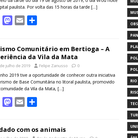
o
n
io da tarde do dia 19 de agosto de 2019, o dia virou noite
MUD
pital paulista. Por volta das 15 horas da tarde
[…]
k
MUS
F
M
E
S
OBS
ac
as
m
h
PAN
e
to
ai
ar
b
d
l
e
PLA
ismo Comunitário em Bertioga – A
eriência da Vila da Mata
o
o
POL
o
n
 de julho de 2019
Felipe Zanusso
0
POL
nho 2019 tive a oportunidade de conhecer outra iniciativa
k
RIO
rismo de Base Comunitária no litoral paulista, promovido
comunidade da Vila da Mata,
[…]
RIS
F
M
E
S
TEC
ac
as
m
h
TUR
e
to
ai
ar
UNI
b
d
l
e
dado com os animais
ÁRE