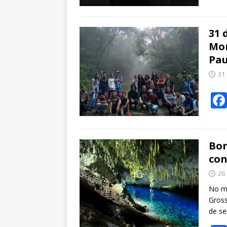
31 
Mon
Pau
31
Bon
con
26
No mê
Gross
de ser