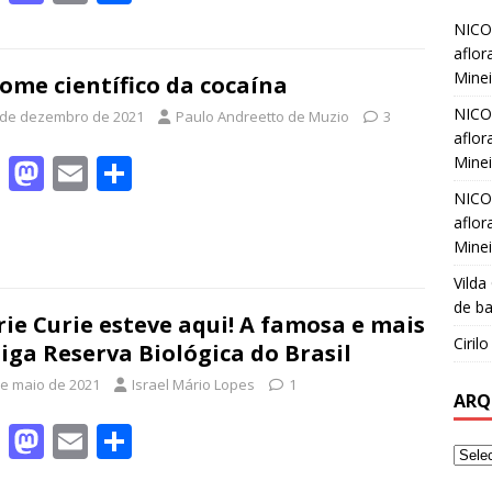
ac
as
m
h
NICO
e
to
ai
ar
aflor
Minei
b
d
l
e
ome científico da cocaína
NICO
o
o
 de dezembro de 2021
Paulo Andreetto de Muzio
3
aflor
o
n
F
M
E
S
Minei
k
ac
as
m
h
NICO
aflor
e
to
ai
ar
Minei
b
d
l
e
Vilda
o
o
de ba
ie Curie esteve aqui! A famosa e mais
o
n
Ciril
iga Reserva Biológica do Brasil
k
de maio de 2021
Israel Mário Lopes
1
ARQ
F
M
E
S
ac
as
m
h