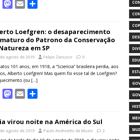
F
M
E
S
CON
ac
as
m
h
CON
e
to
ai
ar
COP
b
d
l
e
erto Loefgren: o desaparecimento
DE
maturo do Patrono da Conservação
o
o
Natureza em SP
DIV
o
n
 de agosto de 2019
Felipe Zanusso
0
k
EDU
atos 101 anos, em 1918, a “Sciencia” brasileira perdia, aos
EST
os, Alberto Loefgren! Mas quem foi esse tal de Loefgren?
quecimento (ou
[…]
GOV
F
M
E
S
GOV
ac
as
m
h
HIS
e
to
ai
ar
MEI
b
d
l
e
ia virou noite na América do Sul
o
o
MUD
 de agosto de 2019
Paulo Andreetto de Muzio
2