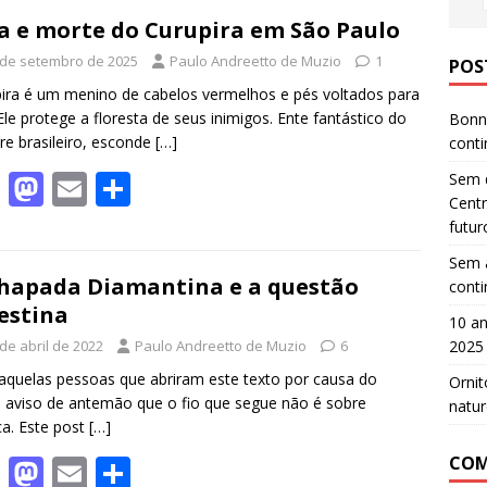
a e morte do Curupira em São Paulo
 de setembro de 2025
Paulo Andreetto de Muzio
1
POS
ira é um menino de cabelos vermelhos e pés voltados para
 Ele protege a floresta de seus inimigos. Ente fantástico do
Bonn 
ore brasileiro, esconde
[…]
cont
F
M
E
S
Sem d
Centr
ac
as
m
h
futur
e
to
ai
ar
Sem a
b
d
l
e
hapada Diamantina e a questão
cont
estina
o
o
10 an
2025
de abril de 2022
Paulo Andreetto de Muzio
6
o
n
aquelas pessoas que abriram este texto por causa do
Ornit
k
o, aviso de antemão que o fio que segue não é sobre
natur
ica. Este post
[…]
F
M
E
S
COM