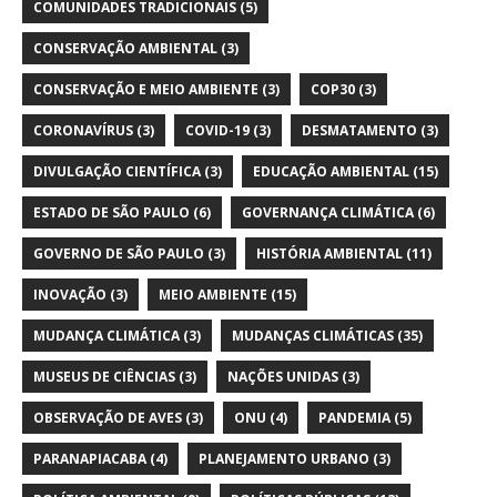
COMUNIDADES TRADICIONAIS
(5)
CONSERVAÇÃO AMBIENTAL
(3)
CONSERVAÇÃO E MEIO AMBIENTE
(3)
COP30
(3)
CORONAVÍRUS
(3)
COVID-19
(3)
DESMATAMENTO
(3)
DIVULGAÇÃO CIENTÍFICA
(3)
EDUCAÇÃO AMBIENTAL
(15)
ESTADO DE SÃO PAULO
(6)
GOVERNANÇA CLIMÁTICA
(6)
GOVERNO DE SÃO PAULO
(3)
HISTÓRIA AMBIENTAL
(11)
INOVAÇÃO
(3)
MEIO AMBIENTE
(15)
MUDANÇA CLIMÁTICA
(3)
MUDANÇAS CLIMÁTICAS
(35)
MUSEUS DE CIÊNCIAS
(3)
NAÇÕES UNIDAS
(3)
OBSERVAÇÃO DE AVES
(3)
ONU
(4)
PANDEMIA
(5)
PARANAPIACABA
(4)
PLANEJAMENTO URBANO
(3)