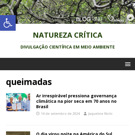
Abrir a barra de ferramentas
NATUREZA CRÍTICA
DIVULGAÇÃO CIENTÍFICA EM MEIO AMBIENTE
queimadas
Ar irrespirável pressiona governança
climática na pior seca em 70 anos no
Brasil
14 de setembro de 2024
Jaqueline Nichi
O dia virou noite na América do Sul