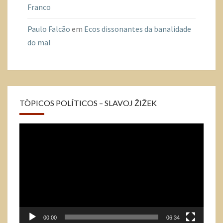
Franco
Paulo Falcão
em
Ecos dissonantes da banalidade
do mal
TÒPICOS POLÍTICOS – SLAVOJ ŽIŽEK
Tocador
de
vídeo
00:00
06:34