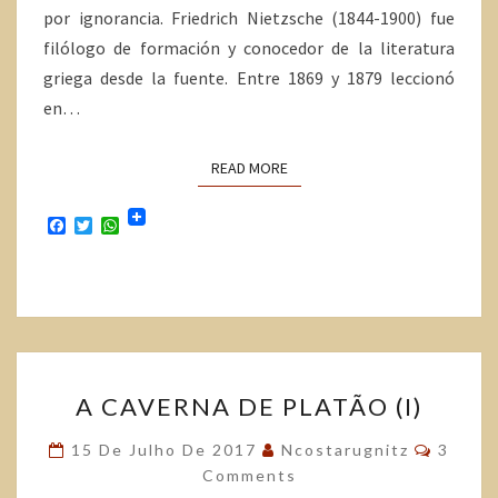
por ignorancia. Friedrich Nietzsche (1844-1900) fue
filólogo de formación y conocedor de la literatura
griega desde la fuente. Entre 1869 y 1879 leccionó
en…
READ MORE
F
T
W
a
w
h
c
i
a
e
t
t
b
t
s
o
e
A
o
r
p
k
p
A CAVERNA DE PLATÃO (I)
15 De Julho De 2017
Ncostarugnitz
3
Comments