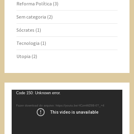
Reforma Política
(3)
Sem categoria
(2)
Sócrates
(1)
Tecnologia
(1)
Utopia
(2)
Tocador
Code 150: Unknown error.
de
Fazer download do arquivo: https://youtu.be/-fCzmWZ6B-0?_=4
vídeo