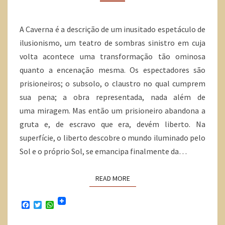
A Caverna é a descrição de um inusitado espetáculo de
ilusionismo, um teatro de sombras sinistro em cuja
volta acontece uma transformação tão ominosa
quanto a encenação mesma. Os espectadores são
prisioneiros; o subsolo, o claustro no qual cumprem
sua pena; a obra representada, nada além de
uma miragem. Mas então um prisioneiro abandona a
gruta e, de escravo que era, devém liberto. Na
superfície, o liberto descobre o mundo iluminado pelo
Sol e o próprio Sol, se emancipa finalmente da…
READ MORE
F
T
W
a
w
h
c
i
a