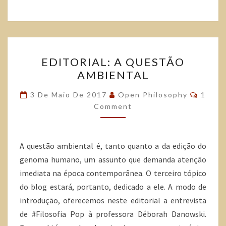
e
t
t
b
t
s
o
e
A
o
r
p
k
p
EDITORIAL: A QUESTÃO
AMBIENTAL
3 De Maio De 2017
Open Philosophy
1
Comment
A questão ambiental é, tanto quanto a da edição do
genoma humano, um assunto que demanda atenção
imediata na época contemporânea. O terceiro tópico
do blog estará, portanto, dedicado a ele. A modo de
introdução, oferecemos neste editorial a entrevista
de #Filosofia Pop à professora Déborah Danowski.