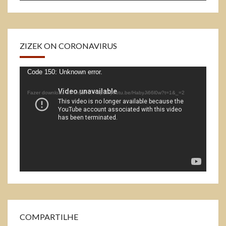
ZIZEK ON CORONAVIRUS
Tocador
Code 150: Unknown error.
de
Fazer download do arquivo: https://youtu.be/HabyJi66l0w?t=1&_=2
vídeo
COMPARTILHE