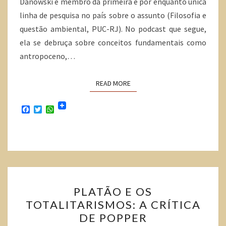
Danowski é membro da primeira e por enquanto única
linha de pesquisa no país sobre o assunto (Filosofia e
questão ambiental, PUC-RJ). No podcast que segue,
ela se debruça sobre conceitos fundamentais como
antropoceno,…
READ MORE
F
T
W
a
w
h
c
i
a
e
t
t
b
t
s
o
e
A
o
r
p
k
p
PLATÃO E OS
TOTALITARISMOS: A CRÍTICA
DE POPPER