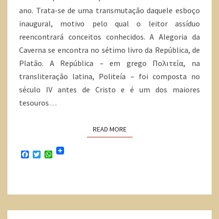
ano. Trata-se de uma transmutação daquele esboço
inaugural, motivo pelo qual o leitor assíduo
reencontrará conceitos conhecidos. A Alegoria da
Caverna se encontra no sétimo livro da República, de
Platão. A República – em grego Πολιτεία, na
transliteração latina, Politeía – foi composta no
século IV antes de Cristo e é um dos maiores
tesouros…
READ MORE
F
T
W
a
w
h
c
i
a
e
t
t
b
t
s
o
e
A
o
r
p
k
p