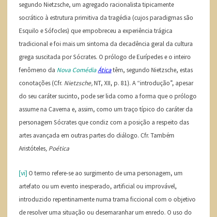
segundo Nietzsche, um agregado racionalista tipicamente
socrático à estrutura primitiva da tragédia (cujos paradigmas são
Esquilo e Sófocles) que empobreceu a experiência trágica
tradicional e foi mais um sintoma da decadência geral da cultura
grega suscitada por Sócrates. O prólogo de Eurípedes e o inteiro
fenômeno da
Nova Comédia
Ática
têm, segundo Nietzsche, estas
conotações (Cfr.
Nietzsche,
NT, XII, p. 81). A “introdução”, apesar
do seu caráter sucinto, pode ser lida como a forma que o prólogo
assume na Caverna e, assim, como um traço típico do caráter da
personagem Sócrates que condiz com a posição a respeito das
artes avançada em outras partes do diálogo. Cfr. Também
Aristóteles
, Poética
[vi]
O termo refere-se ao surgimento de uma personagem, um
artefato ou um evento inesperado, artificial ou improvável,
introduzido repentinamente numa trama ficcional com o objetivo
de resolver uma situação ou desemaranhar um enredo. O uso do