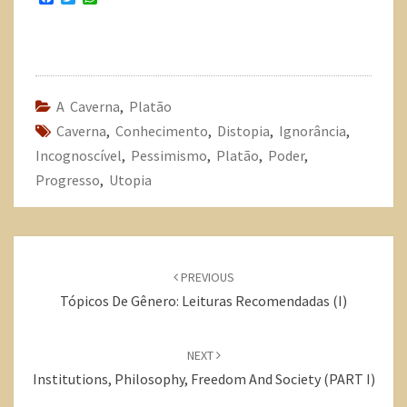
a
w
h
c
i
a
e
t
t
b
t
s
o
e
A
o
r
p
k
p
A Caverna
,
Platão
Caverna
,
Conhecimento
,
Distopia
,
Ignorância
,
Incognoscível
,
Pessimismo
,
Platão
,
Poder
,
Progresso
,
Utopia
PREVIOUS
Tópicos De Gênero: Leituras Recomendadas (I)
NEXT
Institutions, Philosophy, Freedom And Society (PART I)