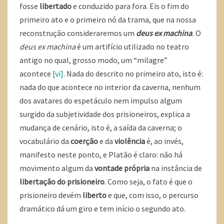
fosse
libertado
e conduzido para fora. Eis o fim do
primeiro ato e o primeiro nó da trama, que na nossa
reconstrução consideraremos um
deus ex machina
.
O
deus ex machina
é um artifício utilizado no teatro
antigo no qual, grosso modo, um “milagre”
acontece
[vi]
. Nada do descrito no primeiro ato, isto é:
nada do que acontece no interior da caverna, nenhum
dos avatares do espetáculo nem impulso algum
surgido da subjetividade dos prisioneiros, explica a
mudança de cenário, isto é, a saída da caverna; o
vocabulário da
coerção
e da
violência
é, ao invés,
manifesto neste ponto, e Platão é claro: não há
movimento algum da
vontade própria
na instância de
libertação do prisioneiro
. Como seja, o fato é que o
prisioneiro devém
liberto
e que, com isso, o percurso
dramático dá um giro e tem início o segundo ato.