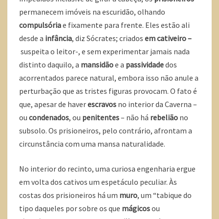
permanecem imóveis na escuridão, olhando
compulsória
e fixamente para frente. Eles estão ali
desde a
infância
, diz Sócrates; criados
em cativeiro –
suspeita o leitor-, e sem experimentar jamais nada
distinto daquilo, a
mansidão
e a
passividade
dos
acorrentados parece natural, embora isso não anule a
perturbação que as tristes figuras provocam. O fato é
que, apesar de haver
escravos
no interior da Caverna –
ou
condenados
, ou
penitentes
– não há
rebelião
no
subsolo. Os prisioneiros, pelo contrário, afrontam a
circunstância com uma mansa naturalidade.
No interior do recinto, uma curiosa engenharia ergue
em volta dos cativos um espetáculo peculiar. Às
costas dos prisioneiros há um
muro
, um “tabique do
tipo daqueles por sobre os que
mágicos
ou