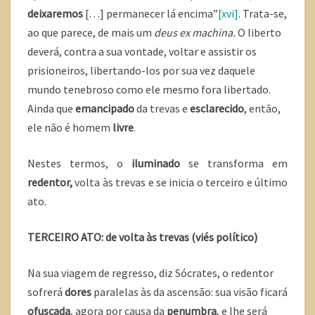
deixaremos
[…] permanecer lá encima”
[xvi]
. Trata-se,
ao que parece, de mais um
deus ex machina.
O liberto
deverá, contra a sua vontade, voltar e assistir os
prisioneiros, libertando-los por sua vez daquele
mundo tenebroso como ele mesmo fora libertado.
Ainda que
emancipado
da trevas e
esclarecido
, então,
ele não é homem
livre
.
Nestes termos, o
iluminado
se transforma em
redentor,
volta às trevas e se inicia o terceiro e último
ato.
TERCEIRO ATO: de volta às trevas (viés político)
Na sua viagem de regresso, diz Sócrates, o redentor
sofrerá
dores
paralelas às da ascensão: sua visão ficará
ofuscada
, agora por causa da
penumbra
, e lhe será