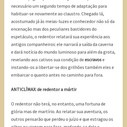
necessário um segundo tempo de adaptação para
habituar-se novamente ao claustro. Chegado lá,
acostumado já às meias-luzes e conhecedor não só da
encenação mas dos peculiares bastidores do
espetáculo, o redentor relatará sua experiência aos
antigos companheiros: ele narrará a saída da caverna
e dará notícia do mundo luminoso para além da grota,
revelando aos cativos sua condição de
escravos
e
instando-os a libertar-se dos grilhões também eles e
embarcar o quanto antes no caminho para fora.
ANTICLÍMAX: de redentor a mártir
O redentor não terá, no entanto, uma fortuna de
glória mas de martírio. Ao relatar sua aventura, os
outros pensarão que perdeu o juízo e que estragou os
olhos na viagem para fora, mofando-se dele e