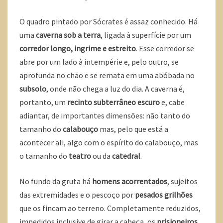
O quadro pintado por Sócrates é assaz conhecido. Há
uma
caverna sob a terra
, ligada à superfície por um
corredor longo, ingrime e estreito
. Esse corredor se
abre por um lado à intempérie e, pelo outro, se
aprofunda no chão e se remata em uma abóbada no
subsolo
, onde não chega a luz do dia. A caverna é,
portanto, um
recinto subterrâneo escuro
e, cabe
adiantar, de importantes dimensões: não tanto do
tamanho do
calabouço
mas, pelo que está a
acontecer ali, algo com o espírito do calabouço, mas
o tamanho do
teatro
ou da
catedral
.
No fundo da gruta há
homens acorrentados
, sujeitos
das extremidades e o pescoço por
pesados
grilhões
que os fincam ao terreno. Completamente reduzidos,
impedidos inclusive de girar a cabeça, os
prisioneiros