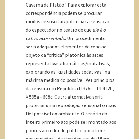
Caverna de Platão". Para explorar esta
correspondência podem se procurar
modos de suscitar/potenciar a sensação
do espectador no teatro de que
ele é o
cativo acorrentado
. Um procedimento
seria adequar os elementos da cena ao
objeto da “crítica” platônica às artes
representativas/dramáticas/imitativas,
explorando as “qualidades sedativas” na
máxima medida do possível. Ver princípios
da censura em República II 376c – III 412b;
X 595a - 608c. Outra alternativa seria
propiciar uma reprodução sensorial o mais
fiel possível ao ambiente. O cenário do
inteiro primeiro ato pode ser montado aos
poucos ao redor do público por atores
encapuçados – do tipo dos que desfilam