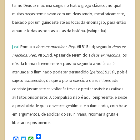
termo Deus ex machina surgiu no teatro grego clássico, no qual
muitas peças terminavam com um deus sendo, metaforicamente,
baixado por um guindaste até ao local da encenação, para então
amarrar todas as pontas soltas da história. [wikipedia]
[xvi]
Primeiro
deus ex machina: Rep.
VII 515c-d; segundo
deus ex
machina: Rep.
VII 519d. Apesar de serem dois
deus ex machina
, os
nós da trama diferem entre si pois no segundo a violência é
atenuada: o iluminado pode ser persuadido (
peithoi,
519e), pois é
sujeito esclarecido, de que o pleno exercício da sua liberdade
consiste justamente en voltar às trevas e prestar assistir os cativos
ali feitos prisioneiros. A compulsão não é aqui onipresente, e existe
a possibilidade que convencer gentilmente o iluminado, com base
em argumentos, de abdicar do seu nirvana, retornar à gruta e
libertar os prisioneiros.
F
T
W