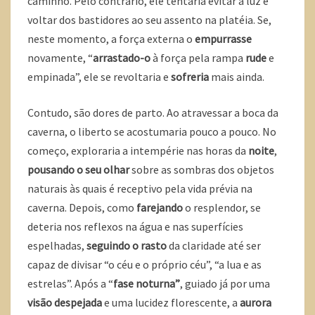
caminho. Pelo contrário, ele tentaria evitar a luz e
voltar dos bastidores ao seu assento na platéia. Se,
neste momento, a força externa o
empurrasse
novamente, “
arrastado-o
à força pela rampa
rude
e
empinada”, ele se revoltaria e
sofreria
mais ainda.
Contudo, são dores de parto. Ao atravessar a boca da
caverna, o liberto se acostumaria pouco a pouco. No
começo, exploraria a intempérie nas horas da
noite
,
pousando o seu olhar
sobre as sombras dos objetos
naturais às quais é receptivo pela vida prévia na
caverna. Depois, como
farejando
o resplendor, se
deteria nos reflexos na água e nas superfícies
espelhadas,
seguindo o rasto
da claridade até ser
capaz de divisar “o céu e o próprio céu”, “a lua e as
estrelas”. Após a “
fase noturna”
, guiado já por uma
visão despejada
e uma lucidez florescente, a
aurora