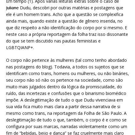
Em tempo (1). Após várias leituras extras sobre o caso de
Juliane
Dudu, descobri por outras matérias e postagens que
ele é um homem trans. Acho que a questão se complexifica
ainda mais, quando existe a questão de gênero inserida, no
que diz respeito a não identificação do corpo por si mesmo. E
neste caso a própria reportagem da folha traz isso dissonante
do que se tem discutido nas pautas feministas e
LGBTQIANP+.
O corpo não pertence às mulheres (tal como tenho abordado
nas postagens do blog). Todavia, a todos os sujeitos que se
identificam como trans, homens ou mulheres, ou não bináries,
seu corpo não só não os pertence na sociedade, como são
muito mais julgados dentro da lógica da promiscuidade, do
ruído, das incertezas e confusões que o binarismo biomédico
impõe. A deslegitimação de tudo o que Dudu vivenciava em
sua vida fica muito mais clara a partir dessa narrativa de si
mesmo como trans, na reportagem da Folha de São Paulo. A
deslegitimação de tudo o que, também, o corpo é e como se
configura por suas marcas, narradas violentamente como um
fim de “bebidas, beijo e dança” se faz cruelmente mais claro