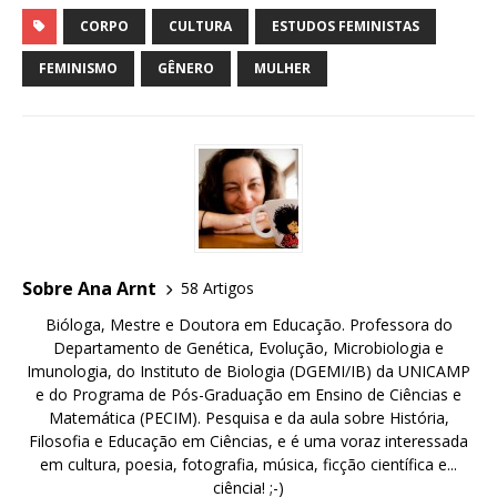
a
a
m
h
c
st
ai
ar
CORPO
CULTURA
ESTUDOS FEMINISTAS
e
o
l
e
FEMINISMO
GÊNERO
MULHER
b
d
o
o
o
n
k
Sobre Ana Arnt
58 Artigos
Bióloga, Mestre e Doutora em Educação. Professora do
Departamento de Genética, Evolução, Microbiologia e
Imunologia, do Instituto de Biologia (DGEMI/IB) da UNICAMP
e do Programa de Pós-Graduação em Ensino de Ciências e
Matemática (PECIM). Pesquisa e da aula sobre História,
Filosofia e Educação em Ciências, e é uma voraz interessada
em cultura, poesia, fotografia, música, ficção científica e...
ciência! ;-)