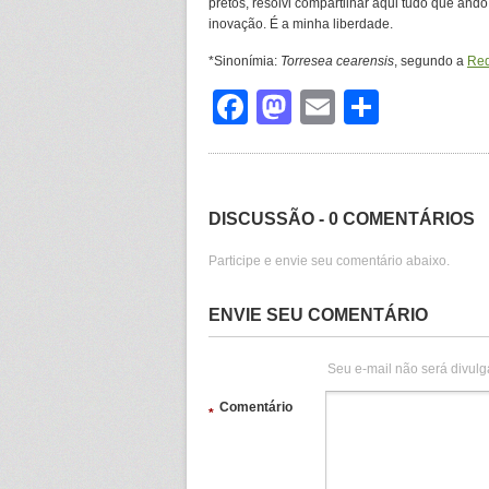
pretos, resolvi compartilhar aqui tudo que and
inovação. É a minha liberdade.
*Sinonímia:
Torresea cearensis
, segundo a
Red
Facebook
Mastodon
Email
Share
DISCUSSÃO - 0 COMENTÁRIOS
Participe e envie seu comentário abaixo.
ENVIE SEU COMENTÁRIO
Seu e-mail não será divulg
Comentário
*