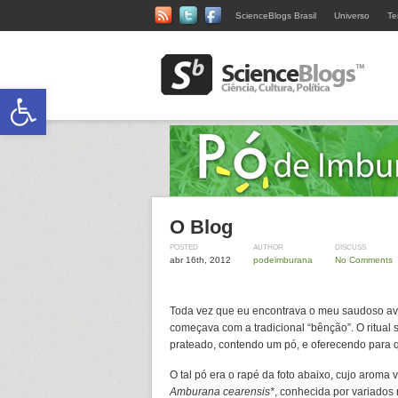
ScienceBlogs Brasil
Universo
Te
Abrir a barra de ferramentas
O Blog
POSTED
AUTHOR
DISCUSS
abr 16th, 2012
podeimburana
No Comments
Toda vez que eu encontrava o meu saudoso av
começava com a tradicional “bênção”. O ritual 
prateado, contendo um pó, e oferecendo para q
O tal pó era o rapé da foto abaixo, cujo arom
Amburana cearensis*
, conhecida por variado