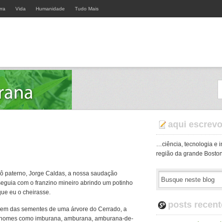
rra
Vida
Humanidade
Tudo Mais
aqui escrev
…ciência, tecnologia e 
região da grande Boston
ô paterno, Jorge Caldas, a nossa saudação
seguia com o franzino mineiro abrindo um potinho
ue eu o cheirasse.
posts recent
a vem das sementes de uma árvore do Cerrado, a
s nomes como imburana, amburana, amburana-de-