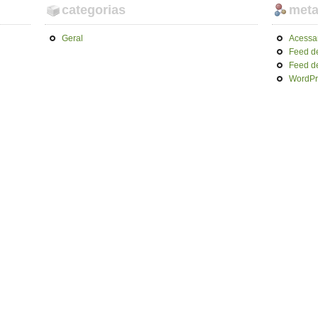
categorias
met
Geral
Acessa
Feed d
Feed d
WordPr