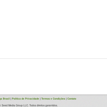
s Brasil
|
Política de Privacidade
|
Termos e Condições
|
Contato
 Seed Media Group LLC. Todos direitos garantidos.