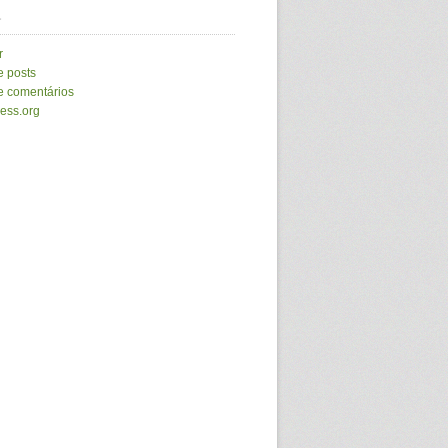
a
r
e posts
e comentários
ess.org