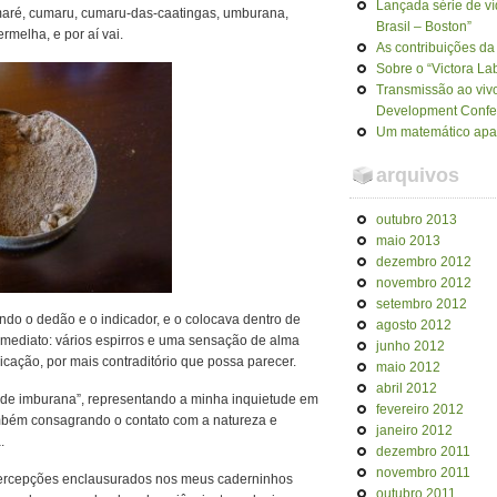
Lançada série de ví
umaré, cumaru, cumaru-das-caatingas, umburana,
Brasil – Boston”
melha, e por aí vai.
As contribuições da
Sobre o “Victora La
Transmissão ao viv
Development Confere
Um matemático apa
arquivos
outubro 2013
maio 2013
dezembro 2012
novembro 2012
setembro 2012
do o dedão e o indicador, e o colocava dentro de
agosto 2012
 imediato: vários espirros e uma sensação de alma
junho 2012
cação, por mais contraditório que possa parecer.
maio 2012
abril 2012
 de imburana”, representando a minha inquietude em
fevereiro 2012
também consagrando o contato com a natureza e
janeiro 2012
.
dezembro 2011
novembro 2011
 percepções enclausurados nos meus caderninhos
outubro 2011