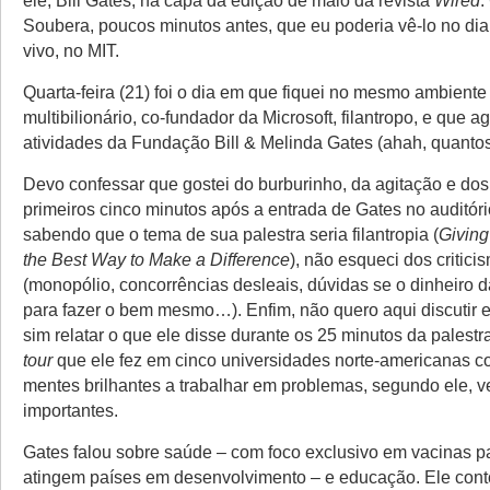
Soubera, poucos minutos antes, que eu poderia vê-lo no dia
vivo, no MIT.
Quarta-feira (21) foi o dia em que fiquei no mesmo ambiente
multibilionário, co-fundador da Microsoft, filantropo, e que a
atividades da Fundação Bill & Melinda Gates (ahah, quantos 
Devo confessar que gostei do burburinho, da agitação e dos
primeiros cinco minutos após a entrada de Gates no auditóri
sabendo que o tema de sua palestra seria filantropia (
Giving
the Best Way to Make a Difference
), não esqueci dos critici
(monopólio, concorrências desleais, dúvidas se o dinheiro 
para fazer o bem mesmo…). Enfim, não quero aqui discutir e
sim relatar o que ele disse durante os 25 minutos da palestr
tour
que ele fez em cinco universidades norte-americanas 
mentes brilhantes a trabalhar em problemas, segundo ele, 
importantes.
Gates falou sobre saúde – com foco exclusivo em vacinas 
atingem países em desenvolvimento – e educação. Ele con