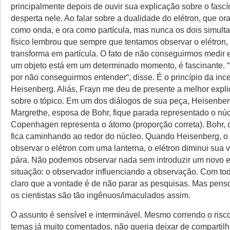
principalmente depois de ouvir sua explicação sobre o fascín
desperta nele. Ao falar sobre a dualidade do elétron, que or
como onda, e ora como partícula, mas nunca os dois simult
físico lembrou que sempre que tentamos observar o elétron, 
transforma em partícula. O fato de não conseguirmos medir
um objeto está em um determinado momento, é fascinante. 
por não conseguirmos entender“, disse. É o princípio da inc
Heisenberg. Aliás, Frayn me deu de presente a melhor expli
sobre o tópico. Em um dos diálogos de sua peça, Heisenbe
Margrethe, esposa de Bohr, fique parada representado o núc
Copenhagen representa o átomo (proporção correta). Bohr, 
fica caminhando ao redor do núcleo. Quando Heisenberg, o f
observar o elétron com uma lanterna, o elétron diminui sua 
pára. Não podemos observar nada sem introduzir um novo 
situação: o observador influenciando a observação. Com tod
claro que a vontade é de não parar as pesquisas. Mas pen
os cientistas são tão ingênuos/imaculados assim.
O assunto é sensível e interminável. Mesmo correndo o risc
temas já muito comentados, não queria deixar de compartilh