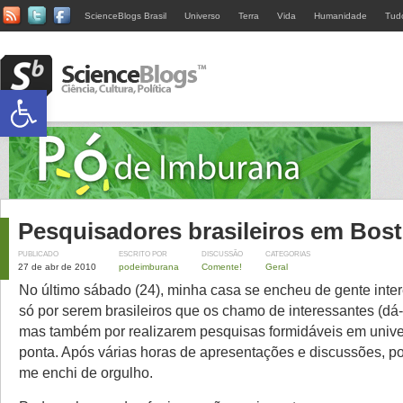
ScienceBlogs Brasil
Universo
Terra
Vida
Humanidade
Tud
Abrir a barra de ferramentas
Pesquisadores brasileiros em Bos
PUBLICADO
ESCRITO POR
DISCUSSÃO
CATEGORIAS
27 de abr de 2010
podeimburana
Comente!
Geral
No último sábado (24), minha casa se encheu de gente inte
só por serem brasileiros que os chamo de interessantes (dá
mas também por realizarem pesquisas formidáveis em univ
ponta. Após várias horas de apresentações e discussões, p
me enchi de orgulho.