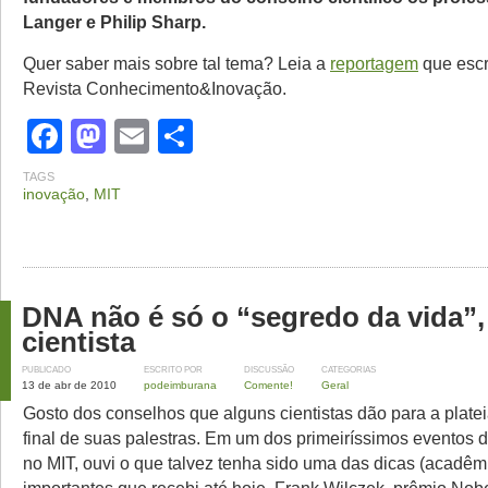
Langer e Philip Sharp.
Quer saber mais sobre tal tema? Leia a
reportagem
que escr
Revista Conhecimento&Inovação.
Facebook
Mastodon
Email
Share
TAGS
inovação
,
MIT
DNA não é só o “segredo da vida”,
cientista
PUBLICADO
ESCRITO POR
DISCUSSÃO
CATEGORIAS
13 de abr de 2010
podeimburana
Comente!
Geral
Gosto dos conselhos que alguns cientistas dão para a plate
final de suas palestras. Em um dos primeiríssimos eventos d
no MIT, ouvi o que talvez tenha sido uma das dicas (acadêm
importantes que recebi até hoje. Frank Wilczek, prêmio Nobe