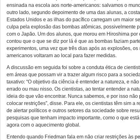
ensinada na escola aos norte-americanos: salvamos o mundo
outro lado, segundo depoimento de uma das alunas, a costa
Estados Unidos e as ilhas do pacífico carregam um maior s
culpa pela explosão das bombas atômicas, possivelmente p
com o Japão. Um dos alunos, que morou em Hiroshima por 
contou que o que se diz por lá é que as bombas faziam part
experimentos, uma vez que três dias após as explosões, os 
americanos voltaram ao local para fazer medidas.
A discussão em seguida foi sobre a conduta ética de cientis
em áreas que possam vir a trazer algum risco para a socied
taxativo: “O objetivo da ciência é entender a natureza, e nã
errado ou mau nisso. Os cientistas, ao tentar entender a nat
ideia do que vão encontrar. Nunca sabemos, e por isso nã
colocar restrições”, disse. Para ele, os cientistas têm sim a
de alertar políticos e outros setores da sociedade sobre res
pesquisas que tenham impacto importante, como o que est
agora com o aquecimento global.
Entendo quando Friedman fala em não criar restrições às p