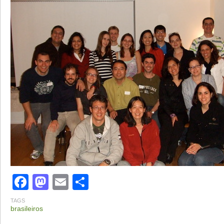
Facebook
Mastodon
Email
Share
TAGS
brasileiros