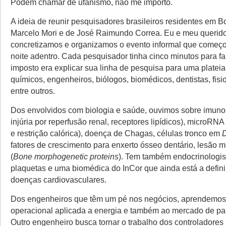
Podem chamar de ufanismo, não me importo.
A ideia de reunir pesquisadores brasileiros residentes em B
Marcelo Mori e de José Raimundo Correa. Eu e meu querid
concretizamos e organizamos o evento informal que começ
noite adentro. Cada pesquisador tinha cinco minutos para fal
imposto era explicar sua linha de pesquisa para uma plateia 
químicos, engenheiros, biólogos, biomédicos, dentistas, fisi
entre outros.
Dos envolvidos com biologia e saúde, ouvimos sobre imunol
injúria por reperfusão renal, receptores lipídicos), microRN
e restrição calórica), doença de Chagas, células tronco em
D
fatores de crescimento para enxerto ósseo dentário, lesão 
(
Bone morphogenetic proteins
). Tem também endocrinologi
plaquetas e uma biomédica do InCor que ainda está a defini
doenças cardiovasculares.
Dos engenheiros que têm um pé nos negócios, aprendemos
operacional aplicada a energia e também ao mercado de pai
Outro engenheiro busca tornar o trabalho dos controladores