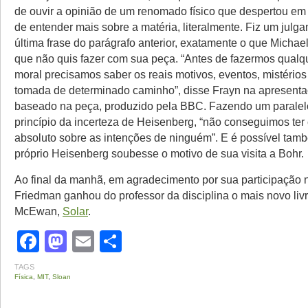
de ouvir a opinião de um renomado físico que despertou e
de entender mais sobre a matéria, literalmente. Fiz um julg
última frase do parágrafo anterior, exatamente o que Michae
que não quis fazer com sua peça. “Antes de fazermos qualq
moral precisamos saber os reais motivos, eventos, mistério
tomada de determinado caminho”, disse Frayn na apresenta
baseado na peça, produzido pela BBC. Fazendo um paralel
princípio da incerteza de Heisenberg, “não conseguimos te
absoluto sobre as intenções de ninguém”. E é possível ta
próprio Heisenberg soubesse o motivo de sua visita a Bohr.
Ao final da manhã, em agradecimento por sua participação 
Friedman ganhou do professor da disciplina o mais novo livr
McEwan,
Solar
.
Facebook
Mastodon
Email
Share
TAGS
Física
,
MIT
,
Sloan