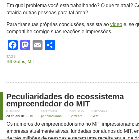
Em qual problema você está trabalhando? O que te atrai? 
atrairia outras pessoas para tal área?
Para tirar suas próprias conclusões, assista ao
vídeo
e, se q
compartilhe comigo suas reações e impressões.
Facebook
Mastodon
Email
Share
TAGS
Bill Gates
,
MIT
Peculiaridades do ecossistema
empreendedor do MIT
PUBLICADO
ESCRITO POR
DISCUSSÃO
CATEGORIAS
20 de abr de 2010
podeimburana
Comente!
Geral
Os números do empreendedorismo no MIT impressionam: a
empresas atualmente ativas, fundadas por alunos do MIT, 
de três milhões de pessoas e geram uma receita anual de doi