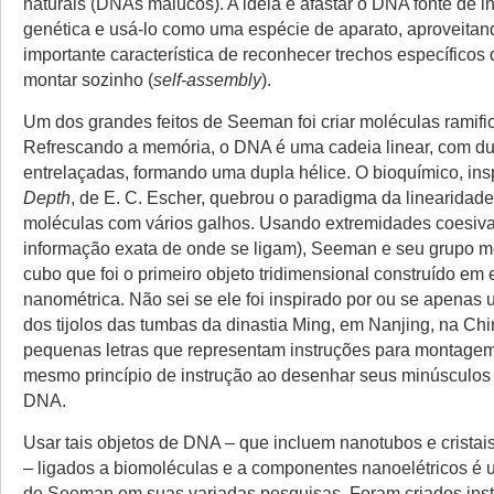
naturais (DNAs malucos). A ideia é afastar o DNA fonte de 
genética e usá-lo como uma espécie de aparato, aproveitan
importante característica de reconhecer trechos específicos
montar sozinho (
self-assembly
).
Um dos grandes feitos de Seeman foi criar moléculas ramif
Refrescando a memória, o DNA é uma cadeia linear, com dua
entrelaçadas, formando uma dupla hélice. O bioquímico, ins
Depth
, de E. C. Escher, quebrou o paradigma da linearidad
moléculas com vários galhos. Usando extremidades coesi
informação exata de onde se ligam), Seeman e seu grupo 
cubo que foi o primeiro objeto tridimensional construído em 
nanométrica. Não sei se ele foi inspirado por ou se apenas
dos tijolos das tumbas da dinastia Ming, em Nanjing, na Ch
pequenas letras que representam instruções para montagem
mesmo princípio de instrução ao desenhar seus minúsculos o
DNA.
Usar tais objetos de DNA – que incluem nanotubos e cristais
– ligados a biomoléculas e a componentes nanoelétricos é 
de Seeman em suas variadas pesquisas. Foram criados ins