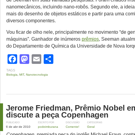
nanomecânicos, incluindo nano-robôs. Segundo ele, a ideia 
mais do desenho de objetos estáticos e partir para uma co
diversos componentes.
Vou ficar de olho nele, principalmente no movimento “de ge
máquinas”. Ganhador de inúmeros
prêmios
, Seeman atualm
do Departamento de Química da Universidade de Nova Iorq
Facebook
Mastodon
Email
Share
TAGS
Biologia
,
MIT
,
Nanotecnologia
Jerome Friedman, Prêmio Nobel em
discute a peça Copenhagen
PUBLICADO
ESCRITO POR
DISCUSSÃO
CATEGORIAS
6 de abr de 2010
podeimburana
Comente!
Geral
Copenhagen
, premiada peça do inglês Michael Frayn, conta 