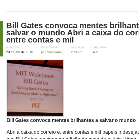
Bill Gates convoca mentes brilhant
salvar o mundo Abri a caixa do corr
entre contas e mil
PUBLICADO
ESCRITO POR
DISCUSSÃO
CATEGORIAS
23 de abr de 2010
podeimburana
Comente!
Geral
Bill Gates convoca mentes brilhantes a salvar o mundo
Abri a caixa do correio e, entre contas e mil papeis indeseja
ele, Bill Gates, na capa da edição de maio da revista
Wired
.