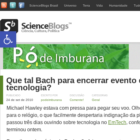
ScienceBlogs Brasil
Universo
Terra
Vida
Humanidade
Tud
Abrir a barra de ferramentas
Que tal Bach para encerrar evento
tecnologia?
PUBLICADO
ESCRITO POR
DISCUSSÃO
CATEGORIAS
24 de set de 2010
podeimburana
Comente!
Geral
Michael Hawley estava com pressa para pegar seu voo. Olh
para o relógio, o que facilmente despertaria indignação da p
passou três dias ouvindo sobre tecnologia no
EmTech
, conf
terminou ontem.