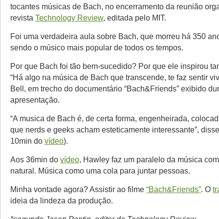
tocantes músicas de Bach, no encerramento da reunião org
revista
Technology Review
, editada pelo MIT.
Foi uma verdadeira aula sobre Bach, que morreu há 350 an
sendo o músico mais popular de todos os tempos.
Por que Bach foi tão bem-sucedido? Por que ele inspirou t
“Há algo na música de Bach que transcende, te faz sentir vi
Bell, em trecho do documentário “Bach&Friends” exibido du
apresentação.
“A musica de Bach é, de certa forma, engenheirada, colocad
que nerds e geeks acham esteticamente interessante”, diss
10min do
vídeo
).
Aos 36min do
vídeo
, Hawley faz um paralelo da música co
natural. Música como uma cola para juntar pessoas.
Minha vontade agora? Assistir ao filme
“Bach&Friends”
. O
tr
ideia da lindeza da produção.