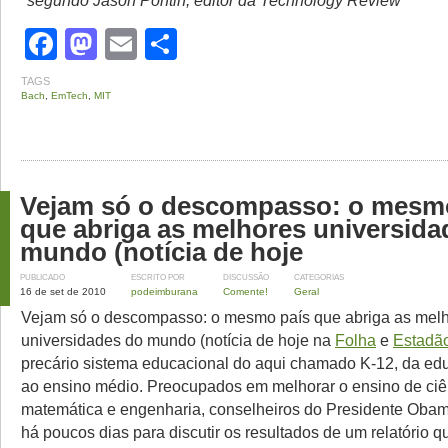
*segundo Jason Pontin, editor da Technology Review
Facebook
Mastodon
Email
Share
TAGS
Bach
,
EmTech
,
MIT
Vejam só o descompasso: o mesm
que abriga as melhores universida
mundo (notícia de hoje
PUBLICADO
ESCRITO POR
DISCUSSÃO
CATEGORIAS
16 de set de 2010
podeimburana
Comente!
Geral
Vejam só o descompasso: o mesmo país que abriga as mel
universidades do mundo (notícia de hoje na
Folha
e
Estadã
precário sistema educacional do aqui chamado K-12, da edu
ao ensino médio. Preocupados em melhorar o ensino de ciên
matemática e engenharia, conselheiros do Presidente Obam
há poucos dias para discutir os resultados de um relatório 