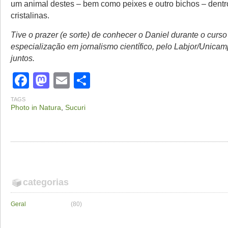
um animal destes – bem como peixes e outro bichos – dent
cristalinas.
Tive o prazer (e sorte) de conhecer o Daniel durante o curso
especialização em jornalismo científico, pelo Labjor/Unicam
juntos.
Facebook
Mastodon
Email
Share
TAGS
Photo in Natura
,
Sucuri
categorias
Geral
(80)