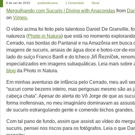
8 de set de 2010
podeimburana
1 Comentário
Geral
Mergulhando com Sucuris | Diving with Anacondas
from
Dan
on
Vimeo
.
O vídeo acima foi feito pelo talentoso Daniel De Granville, f
natureza
(Photo in Natura
) que está no momento explorando
Cerrado, nas bordas do Pantanal e na Amazônia em busca 
imagens de sucuris, arraias de água doce e botos-cor-de-ros
lado do suíço Franco Banfi e do tcheco Jiří Řezníček, renom
especializados em imagens subaquáticas. Leia mais sobre 
blog
da Photo in Natura.
Em minhas aventuras de infância pelo Cerrado, meu avô sem
“sucuri come bezerro inteiro, mas perigosas mesmo são as 
cabeça chata”. Apesar do alerta do Vô Jorge de que as sucu
forma inofensivas, no meu imaginário dominavam as assus
de sucuris estrangulando gente e comendo bichos grandes.
Com tal pano de fundo, assim que assisti ao vídeo do merg
sucuris, pensei nos riscos para os fotógrafos. Leia o que Dan