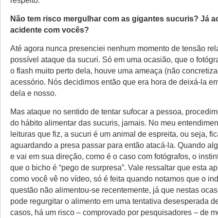
respeito:
Não tem risco mergulhar com as gigantes sucuris? Já 
acidente com vocês?
Até agora nunca presenciei nenhum momento de tensão re
possível ataque da sucuri. Só em uma ocasião, que o fotóg
o flash muito perto dela, houve uma ameaça (não concretiz
acessório. Nós decidimos então que era hora de deixá-la e
dela e nosso.
Mas ataque no sentido de tentar sufocar a pessoa, procedim
do hábito alimentar das sucuris, jamais. No meu entendimen
leituras que fiz, a sucuri é um animal de espreita, ou seja, f
aguardando a presa passar para então atacá-la. Quando al
e vai em sua direção, como é o caso com fotógrafos, o instint
que o bicho é “pego de surpresa”. Vale ressaltar que esta a
como você vê no vídeo, só é feita quando notamos que o in
questão não alimentou-se recentemente, já que nestas ocas
pode regurgitar o alimento em uma tentativa desesperada d
casos, há um risco – comprovado por pesquisadores – de mo