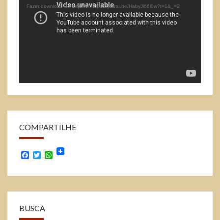
Fazer download do arquivo: https://youtu.be/HabyJi66l0w?t=1&_=2
vídeo
COMPARTILHE
Facebook
Twitter
WhatsApp
BUSCA