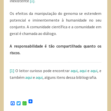
inexistente
[1]
.
Os efeitos da manipulação do genoma se estendem
potencial e iminentemente à humanidade no seu
conjunto. A comunidade científica e a comunidade em
geral é chamada ao diálogo.
A responsabilidade é tão compartilhada quanto os
riscos.
[1]
O leitor curioso pode encontrar
aqui
,
aqui
e
aqui
, e
também
aqui
e
aqui
, alguns itens dessa bibliografia.
F
T
W
a
w
h