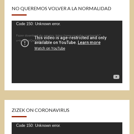
NO QUEREMOS VOLVER A LA NORMALIDAD
Tocador
Code 150: Unknown error.
de
Fazer download do arquivo: https://www.youtube.com/watch?
vídeo
v=kvwjXrVQw0Q&_=1
ZIZEK ON CORONAVIRUS
Tocador
Code 150: Unknown error.
de