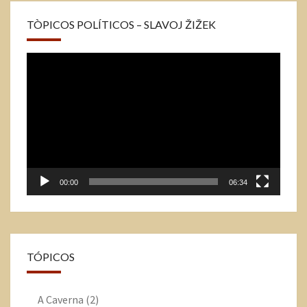
TÒPICOS POLÍTICOS – SLAVOJ ŽIŽEK
Tocador
de
vídeo
00:00
06:34
TÓPICOS
A Caverna
(2)