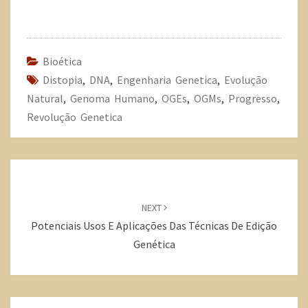
c
i
a
e
t
t
b
t
s
o
e
A
o
r
p
k
p
Bioética
Distopia
,
DNA
,
Engenharia Genetica
,
Evolução
Natural
,
Genoma Humano
,
OGEs
,
OGMs
,
Progresso
,
Revolução Genetica
NEXT
Potenciais Usos E Aplicações Das Técnicas De Edição
Genética