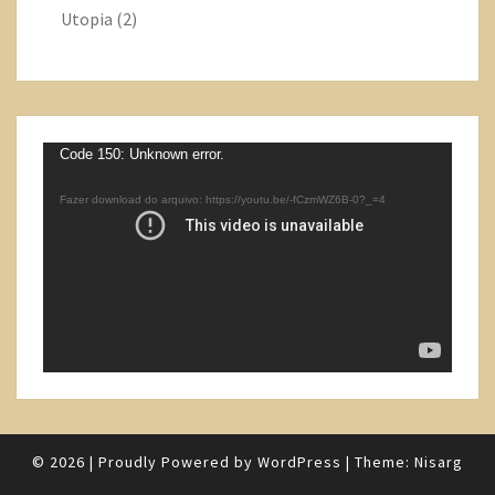
Utopia
(2)
Tocador
Code 150: Unknown error.
de
Fazer download do arquivo: https://youtu.be/-fCzmWZ6B-0?_=4
vídeo
© 2026
|
Proudly Powered by
WordPress
|
Theme:
Nisarg