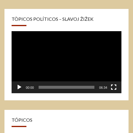
TÒPICOS POLÍTICOS – SLAVOJ ŽIŽEK
Tocador
de
vídeo
00:00
06:34
TÓPICOS