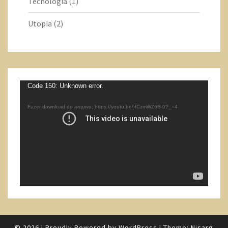
Tecnologia
(1)
Utopia
(2)
Tocador
Code 150: Unknown error.
de
Fazer download do arquivo: https://youtu.be/-fCzmWZ6B-0?_=4
vídeo
© 2026
|
Proudly Powered by
WordPress
|
Theme:
Nisarg