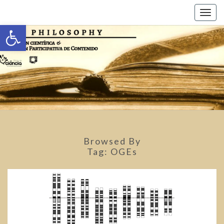
Toggl
Abrir a barra de ferramentas
Browsed By
Tag:
OGEs