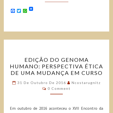
F
T
W
a
w
h
c
i
a
e
t
t
b
t
s
o
e
A
o
r
p
k
p
EDIÇÃO DO GENOMA
HUMANO: PERSPECTIVA ÉTICA
DE UMA MUDANÇA EM CURSO
31 De Outubro De 2016
Ncostarugnitz
0 Comment
Em outubro de 2016 aconteceu o XVII Encontro da