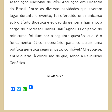
Associação Nacional de Pós-Graduação em Filosofia
do Brasil. Entre as diversas atividades que tiveram
lugar durante o evento, foi oferecido um minicurso
sob o título Bioética e edição do genoma humano, a
cargo do professor Darlei Dall´Agnol. O objetivo do
minicurso foi iluminar a seguinte questão: qual é o
fundamento ético necessário para construir uma
política genética segura, justa, confiável? Chegou-se,
entre outras, à conclusão de que, sendo a Revolução
Genética…
READ MORE
F
T
W
a
w
h
c
i
a
e
t
t
b
t
s
o
e
A