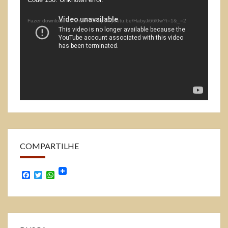
Tocador
de
Fazer download do arquivo: https://youtu.be/HabyJi66l0w?t=1&_=2
vídeo
COMPARTILHE
Facebook
Twitter
WhatsApp