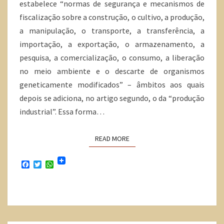
estabelece “normas de segurança e mecanismos de
fiscalização sobre a construção, o cultivo, a produção,
a manipulação, o transporte, a transferência, a
importação, a exportação, o armazenamento, a
pesquisa, a comercialização, o consumo, a liberação
no meio ambiente e o descarte de organismos
geneticamente modificados” – âmbitos aos quais
depois se adiciona, no artigo segundo, o da “produção
industrial”. Essa forma…
READ MORE
F
T
W
a
w
h
c
i
a
e
t
t
b
t
s
o
e
A
o
r
p
k
p