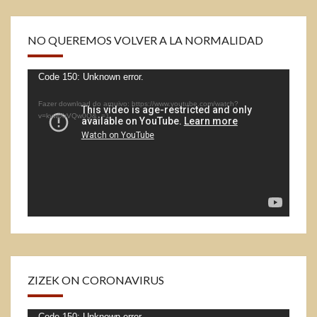
o
r
p
k
p
NO QUEREMOS VOLVER A LA NORMALIDAD
Tocador
Code 150: Unknown error.
de
Fazer download do arquivo: https://www.youtube.com/watch?
vídeo
v=kvwjXrVQw0Q&_=1
ZIZEK ON CORONAVIRUS
Code 150: Unknown error.