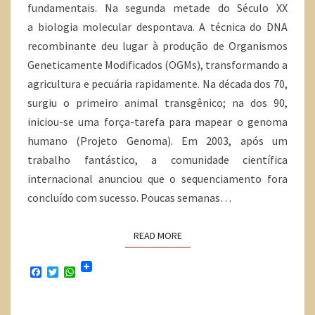
fundamentais. Na segunda metade do Século XX
a biologia molecular despontava. A técnica do DNA
recombinante deu lugar à produção de Organismos
Geneticamente Modificados (OGMs), transformando a
agricultura e pecuária rapidamente. Na década dos 70,
surgiu o primeiro animal transgênico; na dos 90,
iniciou-se uma força-tarefa para mapear o genoma
humano (Projeto Genoma). Em 2003, após um
trabalho fantástico, a comunidade científica
internacional anunciou que o sequenciamento fora
concluído com sucesso. Poucas semanas…
READ MORE
F
T
W
a
w
h
c
i
a
e
t
t