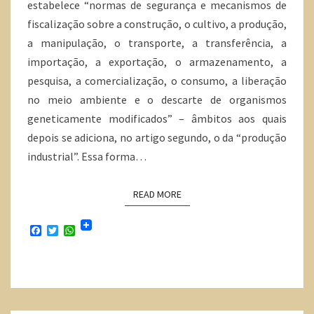
estabelece “normas de segurança e mecanismos de
fiscalização sobre a construção, o cultivo, a produção,
a manipulação, o transporte, a transferência, a
importação, a exportação, o armazenamento, a
pesquisa, a comercialização, o consumo, a liberação
no meio ambiente e o descarte de organismos
geneticamente modificados” – âmbitos aos quais
depois se adiciona, no artigo segundo, o da “produção
industrial”. Essa forma…
READ MORE
F
T
W
a
w
h
c
i
a
e
t
t
b
t
s
o
e
A
o
r
p
k
p