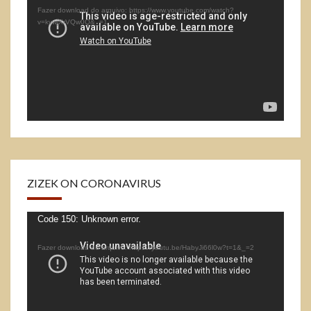
de
Fazer download do arquivo: https://www.youtube.com/watch?
vídeo
v=kvwjXrVQw0Q&_=1
ZIZEK ON CORONAVIRUS
Tocador
Code 150: Unknown error.
de
Fazer download do arquivo: https://youtu.be/HabyJi66l0w?t=1&_=2
vídeo