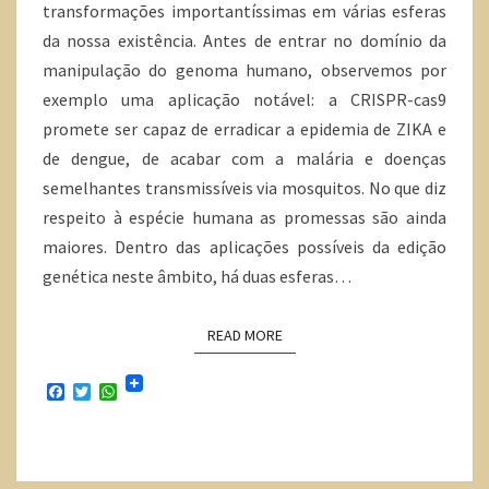
transformações importantíssimas em várias esferas
da nossa existência. Antes de entrar no domínio da
manipulação do genoma humano, observemos por
exemplo uma aplicação notável: a CRISPR-cas9
promete ser capaz de erradicar a epidemia de ZIKA e
de dengue, de acabar com a malária e doenças
semelhantes transmissíveis via mosquitos. No que diz
respeito à espécie humana as promessas são ainda
maiores. Dentro das aplicações possíveis da edição
genética neste âmbito, há duas esferas…
READ MORE
F
T
W
a
w
h
c
i
a
e
t
t
b
t
s
o
e
A