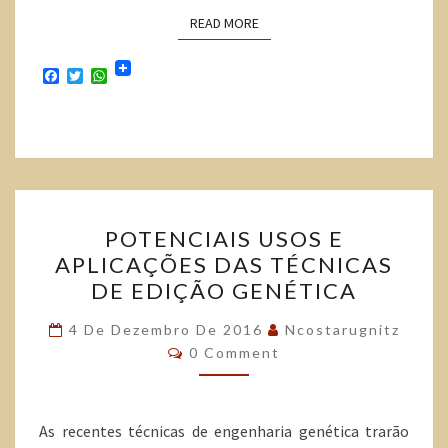
READ MORE
F
T
W
a
w
h
c
i
a
e
t
t
b
t
s
o
e
A
o
r
p
k
p
POTENCIAIS USOS E
APLICAÇÕES DAS TÉCNICAS
DE EDIÇÃO GENÉTICA
4 De Dezembro De 2016
Ncostarugnitz
0 Comment
As recentes técnicas de engenharia genética trarão