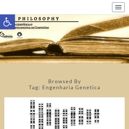
Toggl
Abrir a barra de ferramentas
Browsed By
Tag:
Engenharia Genetica