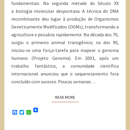
fundamentais. Na segunda metade do Século XX
a biologia molecular despontava. A técnica do DNA
recombinante deu lugar à produção de Organismos
Geneticamente Modificados (OGMs), transformando a
agricultura e pecuária rapidamente. Na década dos 70,
surgiu o primeiro animal transgênico; na dos 90,
iniciou-se uma força-tarefa para mapear o genoma
humano (Projeto Genoma). Em 2003, após um
trabalho fantástico, a comunidade científica
internacional anunciou que o sequenciamento fora
concluído com sucesso. Poucas semanas…
READ MORE
F
T
W
a
w
h
c
i
a
e
t
t