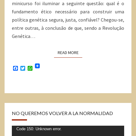
minicurso foi iluminar a seguinte questão: qual é o
fundamento ético necessário para construir uma
política genética segura, justa, confiável? Chegou-se,
entre outras, à conclusão de que, sendo a Revolução
Genética…
READ MORE
F
T
W
a
w
h
c
i
a
e
t
t
b
t
s
o
e
A
o
r
p
k
p
NO QUEREMOS VOLVER A LA NORMALIDAD
Tocador
Code 150: Unknown error.