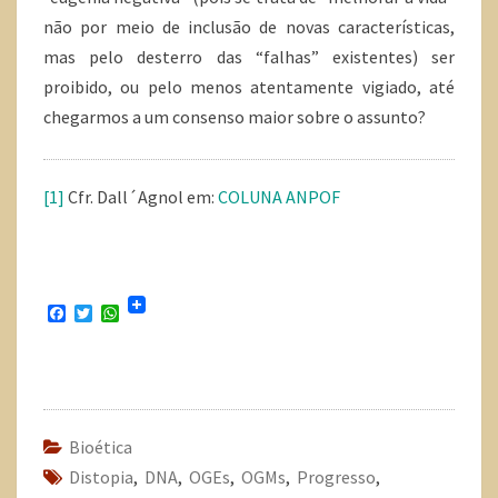
não por meio de inclusão de novas características,
mas pelo desterro das “falhas” existentes) ser
proibido, ou pelo menos atentamente vigiado, até
chegarmos a um consenso maior sobre o assunto?
[1]
Cfr. Dall´Agnol em:
COLUNA ANPOF
F
T
W
a
w
h
c
i
a
e
t
t
b
t
s
o
e
A
o
r
p
k
p
Bioética
Distopia
,
DNA
,
OGEs
,
OGMs
,
Progresso
,