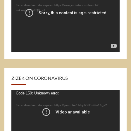
de
Fazer download do arquivo: https://www.youtube.com/watch?
vídeo
v=kvwjXrVQw0Q&_=1
ZIZEK ON CORONAVIRUS
Tocador
Code 150: Unknown error.
de
Fazer download do arquivo: https://youtu.be/HabyJi66l0w?t=1&_=2
vídeo