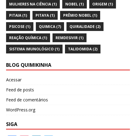
MULHERES NA CIÊNCIA
(1)
NOBEL
(1)
ORIGEM
(1)
PITAIA
(1)
PITAYA
(1)
PRÊMIO NOBEL
(1)
PSICOSE
(1)
QUIMICA
(7)
QUIRALIDADE
(2)
REAÇÃO QUÍMICA
(1)
REMDESIVIR
(1)
SISTEMA IMUNOLÓGICO
(1)
TALIDOMIDA
(2)
BLOG QUIMIKINHA
Acessar
Feed de posts
Feed de comentários
WordPress.org
SIGA