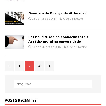
Genética da Doença de Alzheimer
23 de maio de 2017
Gisele Silvestre
Ensino, difusão do Conhecimento e
Assédio moral na universidade
13 de outubro de 2016
Gisele Silvestre
«
1
2
3
»
POSTS RECENTES