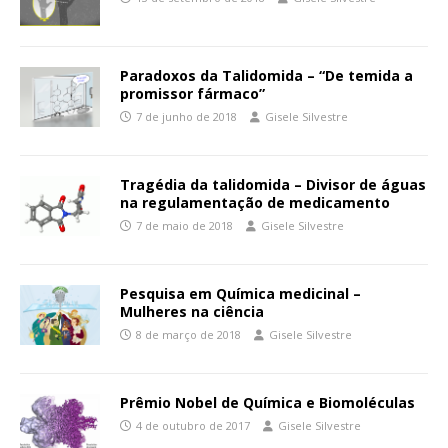
Paradoxos da Talidomida – “De temida a
promissor fármaco”
7 de junho de 2018
Gisele Silvestre
Tragédia da talidomida – Divisor de águas
na regulamentação de medicamento
7 de maio de 2018
Gisele Silvestre
Pesquisa em Química medicinal –
Mulheres na ciência
8 de março de 2018
Gisele Silvestre
Prêmio Nobel de Química e Biomoléculas
4 de outubro de 2017
Gisele Silvestre