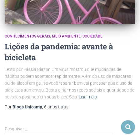
CONHECIMENTOS GERAIS
MEIO AMBIENTE
SOCIEDADE
Lições da pandemia: avante à
bicicleta
Texto por Tássia Biazon Um vírus mostrou que mudanças de
hábitos podem acontecer rapidamente. Além do uso de máscaras
ou do álcool em gel, se você reparar bem vai perceber que o uso de
bicicletas aumentou. Basta olhar nas redes sociais a quantidade de
pessoas posando em suas bikes. Seja
Leia mais
Por
Blogs Unicamp
,
6 anos
atrás
Pesquisar …