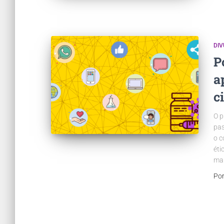
DI
P
a
c
O p
pas
o c
éti
mai
Po