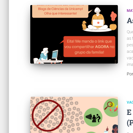
MA
A
Que
as 
pes
aca
vac
im
Po
VA
E
(