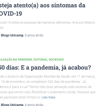
steja atento(a) aos sintomas da
OVID-19
ovid-19 afeta as pessoas de maneiras diferentes: Arte por Beatriz
lin
r
Blogs Unicamp
,
6 anos
atrás
VULGAÇÃO NA PANDEMIA
EDITORIAL
SOCIEDADE
50 dias: E a pandemia, já acabou?
de o anúncio da Organização Mundial da Saúde, em 11 de março,
 16 de novembro, se completam 250 dias da pandemia. Já
emos ir para a rua? Temos tido essa sensação pelo excesso de
soas que temos visto flexibilizar o isolamento social. Pessoas que
es pareciam estar firmes no
Leia mais
r
Blogs Unicamp
,
6 anos
atrás