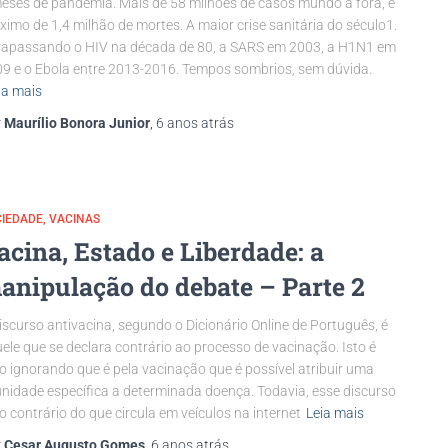
eses de pandemia. Mais de 58 milhões de casos mundo a fora, e
ximo de 1,4 milhão de mortes. A maior crise sanitária do século1.
rapassando o HIV na década de 80, a SARS em 2003, a H1N1 em
9 e o Ebola entre 2013-2016. Tempos sombrios, sem dúvida.
ia mais
r
Maurílio Bonora Junior
,
6 anos
atrás
CIEDADE
VACINAS
acina, Estado e Liberdade: a
anipulação do debate – Parte 2
iscurso antivacina, segundo o Dicionário Online de Português, é
ele que se declara contrário ao processo de vacinação. Isto é
to ignorando que é pela vacinação que é possível atribuir uma
nidade específica a determinada doença. Todavia, esse discurso
o contrário do que circula em veículos na internet
Leia mais
r
Cesar Augusto Gomes
,
6 anos
atrás