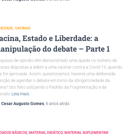
CIEDADE
VACINAS
acina, Estado e Liberdade: a
anipulação do debate – Parte 1
quisas de opinião têm demonstrado uma queda no número de
soas dispostas a aderir a uma vacinar contra a Covid-19, quando
a for aprovada. Assim, questionamos, haveria uma deliberada
enção de agendar o debate em torno da obrigatoriedade da
ina? Isto feito utilizando o Padrão da Fragmentação e da
ersão
Leia mais
r
Cesar Augusto Gomes
,
6 anos
atrás
DADOS BÁSICOS
MATERIAL DIDÁTICO
MATERIAL SUPLEMENTAR