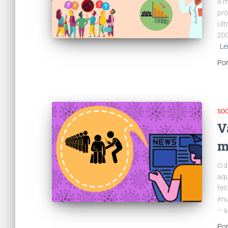
8 m
pró
Ult
200
Le
Po
SO
V
m
O d
aqu
fei
imu
– a
Po