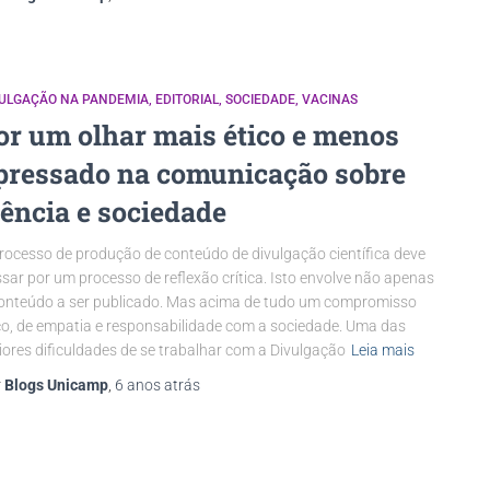
VULGAÇÃO NA PANDEMIA
EDITORIAL
SOCIEDADE
VACINAS
or um olhar mais ético e menos
pressado na comunicação sobre
iência e sociedade
rocesso de produção de conteúdo de divulgação científica deve
sar por um processo de reflexão crítica. Isto envolve não apenas
onteúdo a ser publicado. Mas acima de tudo um compromisso
co, de empatia e responsabilidade com a sociedade. Uma das
ores dificuldades de se trabalhar com a Divulgação
Leia mais
r
Blogs Unicamp
,
6 anos
atrás