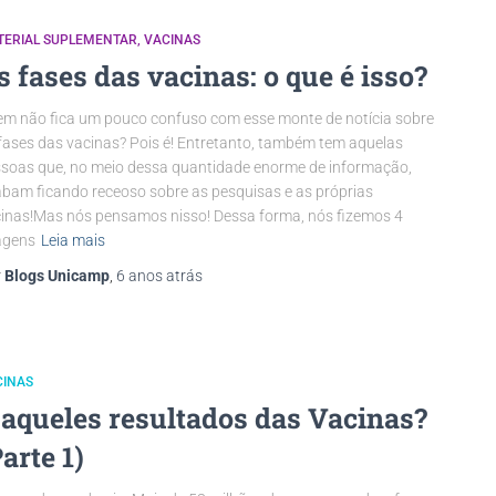
TERIAL SUPLEMENTAR
VACINAS
s fases das vacinas: o que é isso?
m não fica um pouco confuso com esse monte de notícia sobre
fases das vacinas? Pois é! Entretanto, também tem aquelas
soas que, no meio dessa quantidade enorme de informação,
bam ficando receoso sobre as pesquisas e as próprias
inas!Mas nós pensamos nisso! Dessa forma, nós fizemos 4
agens
Leia mais
r
Blogs Unicamp
,
6 anos
atrás
CINAS
 aqueles resultados das Vacinas?
Parte 1)