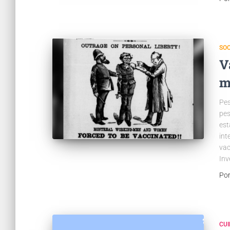
SO
V
m
Pes
pes
est
int
vac
Inv
Po
CUI