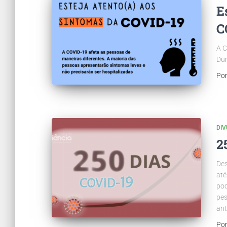
E
C
A C
Dur
Po
DI
2
Des
até
pod
pes
ant
Po