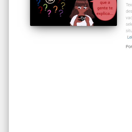
Tex
des
vac
sel
sit
Le
Po