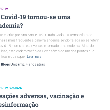
ID-19
 Covid-19 tornou-se uma
ndemia?
to escrito por Ana Arnt e Lívia Okuda Cada dia temos visto de
eira mais frequente a palavra endemia sendo falada ao se referir
ovid-19, como se ela tivesse se tornado uma endemia. Mais do
 isso, esta endemização da Covid têm sido um dos pontos que
tificam quaisquer
Leia mais
r
Blogs Unicamp
,
4 anos
atrás
ID-19
VACINAS
eações adversas, vacinação e
esinformação