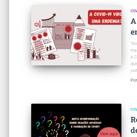
COV
A
e
Tex
man
à C
que
jus
Po
COV
R
d