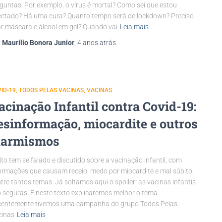
guntas. Por exemplo, o vírus é mortal? Como sei que estou
ectado? Há uma cura? Quanto tempo será de lockdown? Preciso
r máscara e álcool em gel? Quando vai
Leia mais
r
Maurílio Bonora Junior
,
4 anos
atrás
ID-19
TODOS PELAS VACINAS
VACINAS
acinação Infantil contra Covid-19:
esinformação, miocardite e outros
larmismos
to tem se falado e discutido sobre a vacinação infantil, com
ormações que causam receio, medo por miocardite e mal súbito,
tre tantos temas. Já soltamos aqui o spoiler: as vacinas infantis
 seguras! E neste texto explicaremos melhor o tema.
centemente tivemos uma campanha do grupo Todos Pelas
cinas
Leia mais