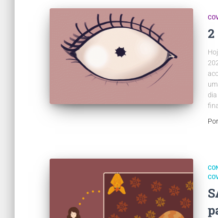
COV
2
Hoj
202
aco
uma
dia
fin
Po
CO
COV
S
p