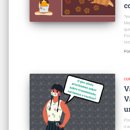
c
Tex
Med
que
Poi
tex
Po
CUI
V
V
u
Por
o a