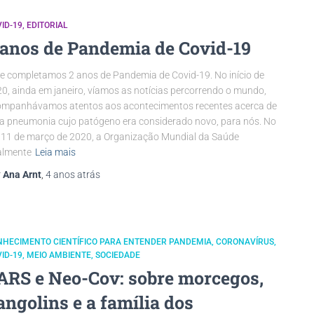
ID-19
EDITORIAL
 anos de Pandemia de Covid-19
e completamos 2 anos de Pandemia de Covid-19. No início de
0, ainda em janeiro, víamos as notícias percorrendo o mundo,
mpanhávamos atentos aos acontecimentos recentes acerca de
 pneumonia cujo patógeno era considerado novo, para nós. No
 11 de março de 2020, a Organização Mundial da Saúde
almente
Leia mais
r
Ana Arnt
,
4 anos
atrás
NHECIMENTO CIENTÍFICO PARA ENTENDER PANDEMIA
CORONAVÍRUS
ID-19
MEIO AMBIENTE
SOCIEDADE
ARS e Neo-Cov: sobre morcegos,
angolins e a família dos