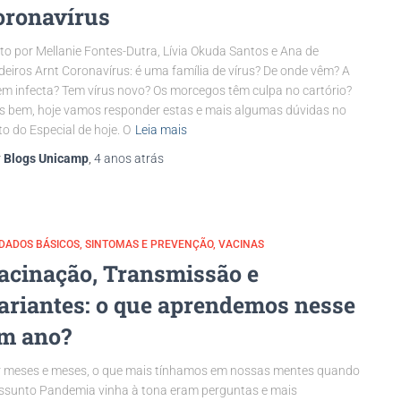
oronavírus
to por Mellanie Fontes-Dutra, Lívia Okuda Santos e Ana de
eiros Arnt Coronavírus: é uma família de vírus? De onde vêm? A
m infecta? Tem vírus novo? Os morcegos têm culpa no cartório?
s bem, hoje vamos responder estas e mais algumas dúvidas no
to do Especial de hoje. O
Leia mais
r
Blogs Unicamp
,
4 anos
atrás
DADOS BÁSICOS
SINTOMAS E PREVENÇÃO
VACINAS
acinação, Transmissão e
ariantes: o que aprendemos nesse
m ano?
 meses e meses, o que mais tínhamos em nossas mentes quando
ssunto Pandemia vinha à tona eram perguntas e mais