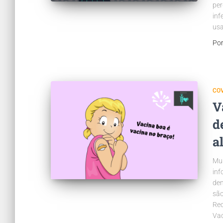
per
inf
usa
Po
COV
V
d
a
Mui
inf
den
são
Re
Va