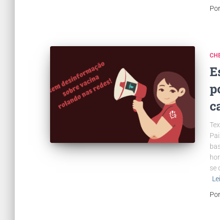
Po
CH
E
p
c
Tex
Pai
bas
hor
se 
Le
Po