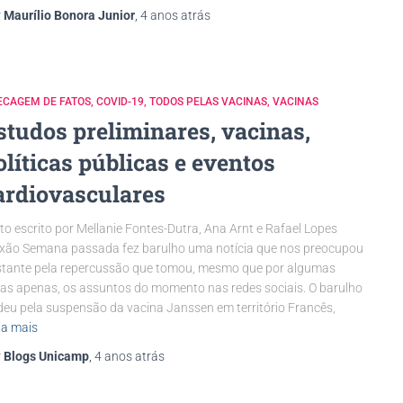
r
Maurílio Bonora Junior
,
4 anos
atrás
ECAGEM DE FATOS
COVID-19
TODOS PELAS VACINAS
VACINAS
studos preliminares, vacinas,
olíticas públicas e eventos
ardiovasculares
to escrito por Mellanie Fontes-Dutra, Ana Arnt e Rafael Lopes
xão Semana passada fez barulho uma notícia que nos preocupou
tante pela repercussão que tomou, mesmo que por algumas
as apenas, os assuntos do momento nas redes sociais. O barulho
deu pela suspensão da vacina Janssen em território Francês,
ia mais
r
Blogs Unicamp
,
4 anos
atrás